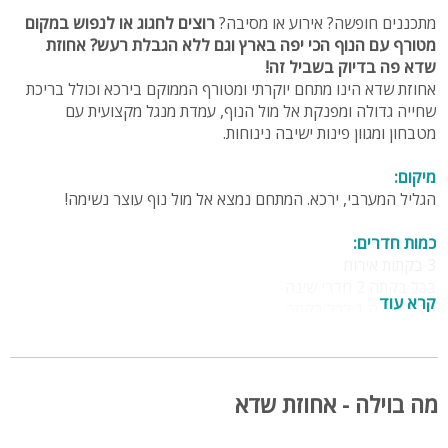
מתכננים חופשה? אירוע או מסיבה?
רוצים לחגוג או לנפוש במקום
מטורף עם הנוף הכי יפה בארץ וגם ללא הגבלת רעש?
אחוזת
שדא פה בדיוק בשביל זה!
אחוזת שדא הינו מתחם יוקרתי ומטורף הממוקם בירכא וכולל בריכת
שחייה גדולה ומפנקת אל מול הנוף, עמדת מנגל מקצועית עם
מטבחון ומגוון פינות ישיבה נינוחות.
מיקום:
הגליל המערבי, ירכא. המתחם נמצא אל מול נוף עוצר נשימה!
כמות חדרים:
3 בקתות אירוח
בכל בקתה 2 חדרי שינה
קרא עוד
חדר רחצה 1 לכל בקתה
הבקתות:
בכל בקתה תוכלו להנות מחדר רחצה מאובזר, מיטה זוגית גדולה,
חדר ילדים, מטבחון, טלווזיה עם חיבור לערוצים ומיזוג אוויר
מה בוילה - אחוזת שדא
המתחם החיצוני: