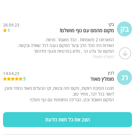
בקי
26.09.23
בק
מקום מהמם עם נוף מושלם!
1
התארחנו 2 משפחות . הכל מאובזר. מרווח.
האירוח היה מכל הלב ובעל המקום נענה לכל שאלה ובקשה.
המקום על צלע הר , מלא בפרטיות והנוף מדהים!
מומלץ מאוד!
רנין
14.04.23
רנ
מומלץ מאוד
5
חגגנו מסיבת רווקות, מקום יפה ובטוח, זקי הבעלים מאוד נחמד ומוכן
לעזור בכל דבר, מחיר טוב.
המקום מאובזר ונקי, הבריכה מחוממת עם נוף מעלף.
הצג את כל חוות הדעת