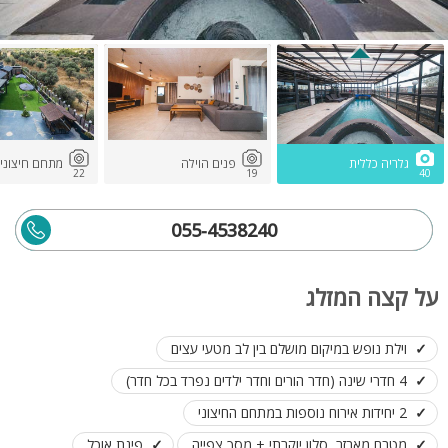
גלריה כללית
פנים הוילה
מתחם חיצוני
22
19
40
055-4538240
על קצה המזלג
וילת נופש במיקום מושלם בין לב מטעי עצים
4 חדרי שינה (חדר הורים וחדר ילדים נפרד בכל חדר)
2 יחידות אירוח נוספות במתחם החיצוני
מטבח מאבזר, סלון יוקרתי + מסך צפייה
פינת אוכל