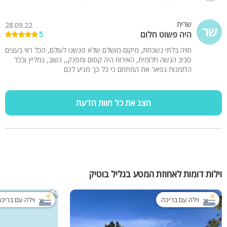
מהיר, מענה לכל בקשה עם חיוך ואווירה נהדרת..כבר מתכננים את
הפעם הבאה!! מממולץ!
שרית
28.09.22
שר
היה פשוט חלום
5
חויה בלתי נשכחת, מיקום מושלם שלא פגשנו לעולם, הכל רווי בעצים
סביב הגשה חלומית, האירוח היה קסום ומפנק,, נשוב, נמליץ ובכל
הדזמנות נפאר את המתחם כי כל כך מגיע לכם
הצג את כל חוות הדעת
וילות דומות לאחוזת המטע בגליל בוטיק
וילה עם בריכה
וילה עם בריכ