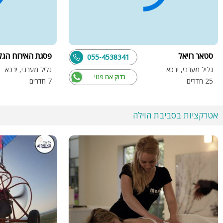
סטאר רויאל
פסגת האירוח הגלי
055-4538341
גליל מערבי, ירכא
גליל מערבי, ירכא
בדוק אם פנוי
25 חדרים
7 חדרים
אטרקציות בסביבת הוילה