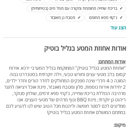
בריכת שחייה מחוממת ומקורה עם מפל מים (בטיחותית)
ג'קוזי ספא מחומם
מטבח גן מאובזר
שולחן סנוקר מקצועי
מסך צפייה חיצוני, ריהוט גן יוקרתי
הצג עוד
מדשאות ומשחקים לילדים
לינה ואירוח עד 35 אורחים
אודות אחוזת המטע בגליל בוטיק
אודות המתחם:
"אחוזת המטע בגליל בוטיק" הממוקמת בגליל המערבי ירכא. אירוח
קסום בלב מטעי עצים וחורש טבעי, וילה יוקרתית בסטנדרט גבוה
המונה כ-4 חדרי שינה מפנקים המחולקים לחדר הורים וחדר ילדים,
2 יחידות אירוח נוספות, סלון ומטבח מאובזר, פינת אוכל ויציאה לחצר
מרהיבה הכוללת בריכת שחייה, ג'קוזי ספא זרמים, שולחן סנוקר,
ריהוט גן יוקרתי, פינת BBQ ונוף מדהים של מטעי העצים. אנו
ממליצים לכם לסגור חופשה וליהנות מכל הטוב שיש לנו להציע לכם
במתחם המושלם אחוזת המטע בגליל בוטיק!
מיקום: