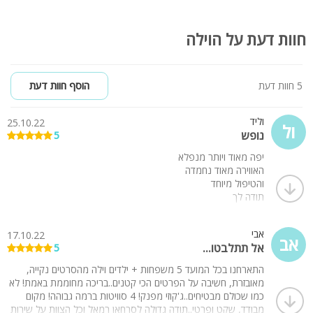
חוות דעת על הוילה
5 חוות דעת
הוסף חוות דעת
וליד
25.10.22
ול
נופש
5
יפה מאוד ויותר מנפלא
האווירה מאוד נחמדה
והטיפול מיוחד
תודה לך
אבי
17.10.22
אב
אל תתלבטו...
5
התארחנו בכל המועד 5 משפחות + ילדים וילה מהסרטים נקייה,
מאובזרת, חשיבה על הפרטים הכי קטנים..בריכה מחוממת באמת! לא
כמו שכולם מבטיחים..ג'קוזי מפנק! 4 סוויטות ברמה גבוהה! מקום
מבודד, שקט ופרטי..תודה גדולה לסרחאן רמאל וכל הצוות על שירות