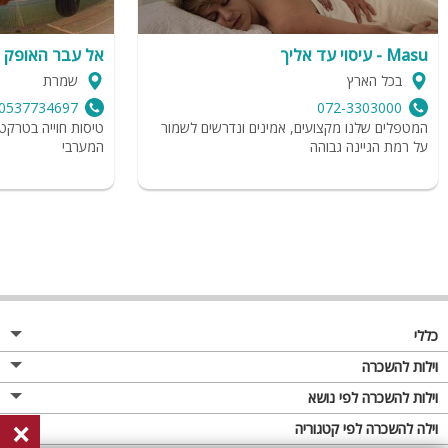
Masu - עיסוי עד אליך
אל עבר האופק
בכל הארץ
שמרת
0537734697
072-3303000
המטפלים שלנו מקצועים, אמינים ונדרשים לשמור
טיסות חוייה בטרקטו
על רמת הגיינה גבוהה
המערבי
כללי
מגזין
וילות להשכרה
פרסום באתר
וילות בצפון
וילות להשכרה לפי נושא
×
תקנון
וילות במרכז
וילה לזוגות
וילה להשכרה לפי קטגוריה