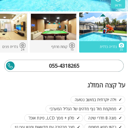
וידאו
גלריה כללית
קומת מרתף
גלרית פנים
24
15
35
055-4318265
על קצה המזלג
וילה יוקרתית במושב נטועה
ממוקמת מול נוף מדהים של הגליל המערבי
מונה 8 חדרי שינה
סלון + מסך LCD, פינת אוכל
ג'קוזי ספא מחומם
חצר מרהיבה עם מדשאות ומגוון עצי נוי