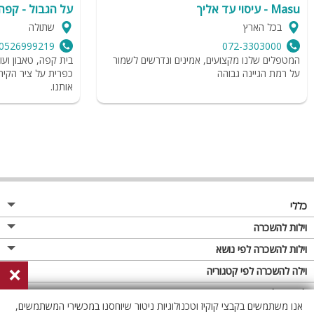
Masu - עיסוי עד אליך
על הגבול - קפה 
בכל הארץ
שתולה
0526999219
072-3303000
המטפלים שלנו מקצועים, אמינים ונדרשים לשמור
בית קפה, טאבון ועוד
על רמת הגיינה גבוהה
כפרית על ציר הקיר
אותנו.
כללי
מגזין
וילות להשכרה
פרסום באתר
וילות בצפון
וילות להשכרה לפי נושא
×
תקנון
וילות במרכז
וילה לזוגות
וילה להשכרה לפי קטגוריה
מדיניות פרטיות
וילות בדרום
וילות למשפחות
וילות עם בריכה
לופטים להשכרה
אנו משתמשים בקבצי קוקיז וטכנולוגיות ניטור שיוחסנו במכשירי המשתמשים,
וילות באילת
וילות לציבור הדתי
וילה עם בריכה מחוממת
לופט