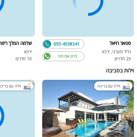
סטאר רויאל
שלמה המלך ריזור
055-4538341
גליל מערבי, ירכא
ירכא
בדוק אם פנוי
25 חדרים
10 חדרים
וילות בסביבה
וילה עם בריכה
וילה עם בריכ