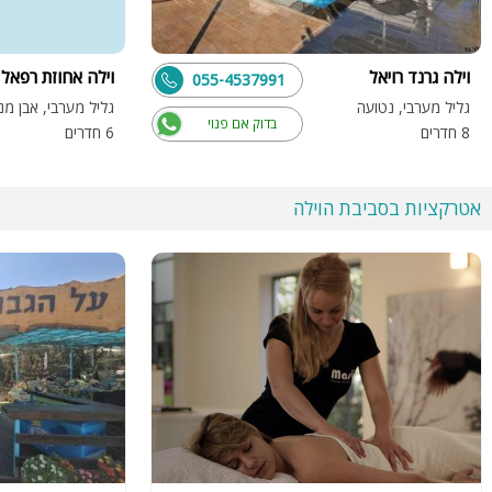
וילה גרנד רויאל
וילה אחוזת רפאל
055-4537991
גליל מערבי, נטועה
גליל מערבי, אבן מנ
בדוק אם פנוי
8 חדרים
6 חדרים
אטרקציות בסביבת הוילה