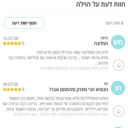
חוות דעת על הוילה
8 חוות דעת
הוסף חוות דעת
משה
15.07.26
מש
המלצה
5
וילה הכי מומלצת שאני מכיר!!! מקום חדש ויפה
מלא פינות ישיבה ... ברכה ענקית ונעימה עם מגלישה נחמדה נוף
מדהים ...
הוילה נקייה ומאובזרת עד הפרטים האחרונים..
וחדר סטודיו מטורףףףףףף
ואבי בעל הוילה ומירי האנשים הכי טובים שיש...
חוי
09.07.26
היה כיף בטרוף אני בטוח בעז"ה שנחזור לשם או לוילה אחרת שלהם
חו
הנופש הכי מפנק ומהממם אבר!
5
שוב ........
נופש מושללללם!! מלא אטרקציות במקום אחד, מקום נקי מאובזר
לפרטים הקטנים בחשיבה על הנאת האורחים.. בריכה נקיה וגדולה עם
מגלשה לילדים ..ולמבוגרים..חדרים על הבריכה, מטבח מאובזר וגדול,
וגולת הכותרת ודובדבן בקצפת זה חדר קריוקי - עם מיקרופונים
שאפשר לצרוח ואף אחד לא שומע. בחדר קריוקי יש שולחן סנוקר,
ומרוב פעילויות לא ידענו מה לעשות קודם. ובחוץ עצים ואויר נקי.