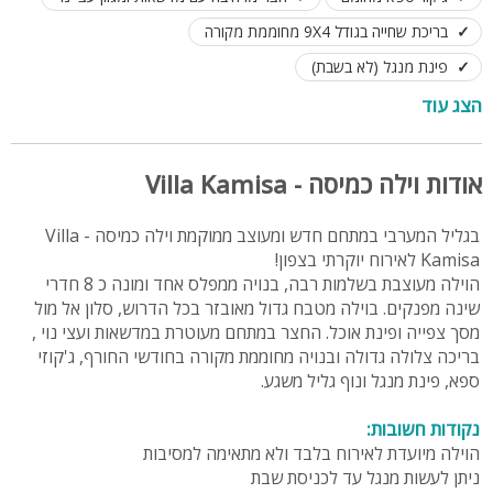
בריכת שחייה בגודל 9X4 מחוממת מקורה
פינת מנגל (לא בשבת)
משחקי שולחן: פינג פונג, שולחן כדורגל
הצג עוד
קומת מרתף עם שולחן סנוקר ומערכת קריוקי
לינה עד 30 אורחים
לנופש ואירוח משפחות וזוגות
אודות וילה כמיסה - Villa Kamisa
בגליל המערבי במתחם חדש ומעוצב ממוקמת וילה כמיסה - Villa
Kamisa לאירוח יוקרתי בצפון!
הוילה מעוצבת בשלמות רבה, בנויה ממפלס אחד ומונה כ 8 חדרי
שינה מפנקים. בוילה מטבח גדול מאובזר בכל הדרוש, סלון אל מול
מסך צפייה ופינת אוכל. החצר במתחם מעוטרת במדשאות ועצי נוי ,
בריכה צלולה גדולה ובנויה מחוממת מקורה בחודשי החורף, ג'קוזי
ספא, פינת מנגל ונוף גליל משגע.
נקודות חשובות:
הוילה מיועדת לאירוח בלבד ולא מתאימה למסיבות
ניתן לעשות מנגל עד לכניסת שבת