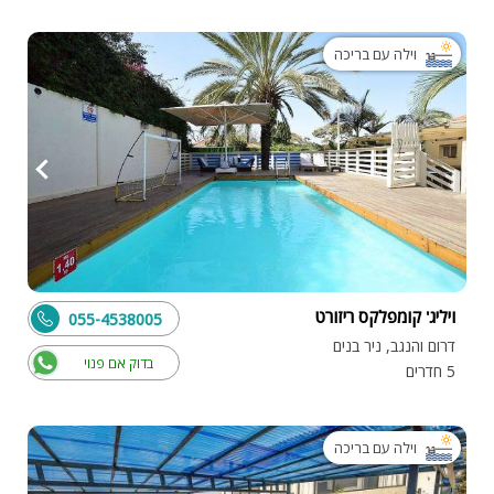
וילה עם בריכה
ויליג' קומפלקס ריזורט
055-4538005
דרום והנגב, ניר בנים
בדוק אם פנוי
5 חדרים
וילה עם בריכה