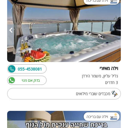
וילה עם בריכה
וילה מאיורי
055-4538081
גליל עליון, משמר הירדן
בדוק אם פנוי
3 חדרים
מכבדים שוברי מילואים
וילה עם בריכה