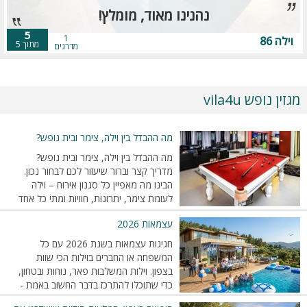
נהנינו מאוד, מומלץ!
5
1
וילה 86
מתוך 5
מדרגים
מגזין נופש vila4u
מה ההבדל בין וילה, צימר ובית נופש?
מה ההבדל בין וילה, צימר ובית נופש?
מדריך קצר וברור שיעזור לכם לבחור נכון.
הבינו מה מאפיין כל סגנון אירוח – וילה
לעומת צימר, יתרונות, חוויות ומתי כל אחד
מתאים.
עצמאות 2026
חגיגות עצמאות בשנת 2026 עם כל
המשפחה או החברים בוילות הכי שוות
בצפון. וילות המשלבות פאר, נוחות ובטחון,
כדי שתוכלו להתרכז בדבר החשוב באמת -
להיות יחד.