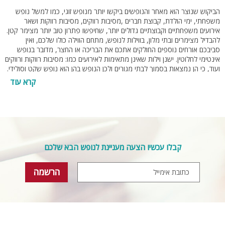
הביקוש שנוצר הוא מאחר והנופשים ביקשו יותר מנופש זוגי, כמו למשל נופש
משפחתי, ימי הולדת, קבוצת חברים ,מסיבות רווקים, מסיבות רווקות ושאר
אירועים משפחתיים וקבוצתיים גדולים יותר, שחיפשו פתרון טוב יותר מצימר קטן.
להבדיל מצימרים ובתי מלון, בווילות לנופש, מתחם הווילה כולו שלכם, ואין
סביבכם אורחים נוספים החולקים אתכם את הבריכה או החצר, מדובר בנופש
אינטימי לחלוטין. ישנן וילות שאינן מתאימות לאירועים כמו: מסיבות רווקות ורווקים
ועוד, כי הן נמצאות בסמוך לבתי מגורים ולכן הנופש בהן הוא נופש שקט וסולידי.
זכרו! לא כל וילה מתאימה לכל אירוע ולכן כדאי להיעזר בסרגל החיפוש העליון, בו
ניתן למצוא קטגוריות שונות המובילות אתכם אל המתחם המתאים ביותר לצרכים
שלכם. אם אתם מחפשים וילה לאירוע גדול או מסיבה עם מערכות הגברה, תוכלו
לשכור וילה מבודדת שלא נמצאת בסמוך למקום מגורים, אלא מחוץ לישוב
במקום שאין בו שכנים. הפינוקים בוילה הם דומים לצימר רק שבוילה הכול יותר
גדול ואינטימי. ניתן לשכור וילת נופש יוקרתית עם חדרי אירוח זוגיים המשלבים
אינטימיות ורומנטיות יחד עם אירוח קבוצתי או משפחתי מהנה, כאשר בחדר
ההרגשה כבצימר בודד וכשיוצאים לסלון הווילה, לבריכה או למרחב המשותף,
קבלו עכשיו הצעה מעניינת לנופש הבא שלכם
מרגישים את חווית הבילוי המשותף.
מי מאתנו לא חולם כל יום על וילה פרטית? בית ענקי בו נוכל לגדל את ילדינו
בהמון מרחב, ליהנות מפינוקים כמו ג'קוזי בסוויטת ההורים ובריכת שחייה פרטית
בחצר... אז לאלו מכם שממש אוהבים פאר וחולמים על וילה עם בריכה או וילה עם
ג'קוזי ספא בחצר ולא באמת יכולים להרשות לעצמם לרכוש וילה בסדר גודל כזה,
אנו בוילה פור יו מציעים לשכור וילה פעם או פעמיים בשנה וליהנות מכל היוקרה
והפאר שווילת נופש בישראל יכולה להציע, מבלי לקחת משכנתא ענקית