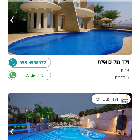
וילה מול ים אילת
055-4538072
אילת
בדוק אם פנוי
5 חדרים
וילה עם בריכה