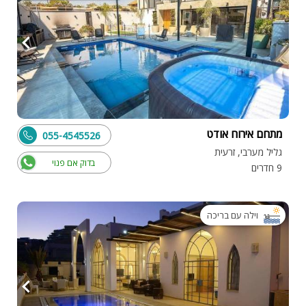
מתחם אירוח אודט
055-4545526
גליל מערבי, זרעית
בדוק אם פנוי
9 חדרים
וילה עם בריכה