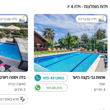
וילות מומלצות - וילה 4 יו
וילה עם בריכה
וילה עם בריכ
אחוזת גבי בקצה היער
בלה ויסטה ריזורט
055-4312902
שפר
מושבה כנרת
בדוק אם פנוי
4 חדרים
5 חדרים
חדש באתר! מת