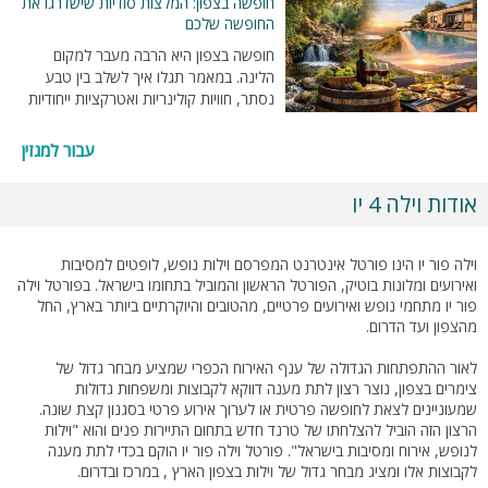
חופשה בצפון: המלצות סודיות שישדרגו את
החופשה שלכם
חופשה בצפון היא הרבה מעבר למקום
הלינה. במאמר תגלו איך לשלב בין טבע
נסתר, חוויות קולינריות ואטרקציות ייחודיות
וליצור חופשה מלאה ומדויקת יותר.
עבור למגזין
אודות וילה 4 יו
וילה פור יו הינו פורטל אינטרנט המפרסם וילות נופש, לופטים למסיבות
ואירועים ומלונות בוטיק, הפורטל הראשון והמוביל בתחומו בישראל. בפורטל וילה
פור יו מתחמי נופש ואירועים פרטיים, מהטובים והיוקרתיים ביותר בארץ, החל
מהצפון ועד הדרום.
לאור ההתפתחות הגדולה של ענף האירוח הכפרי שמציע מבחר גדול של
צימרים בצפון, נוצר רצון לתת מענה דווקא לקבוצות ומשפחות גדולות
שמעוניינים לצאת לחופשה פרטית או לערוך אירוע פרטי בסגנון קצת שונה.
הרצון הזה הוביל להצלחתו של טרנד חדש בתחום התיירות פנים והוא "וילות
לנופש, אירוח ומסיבות בישראל". פורטל וילה פור יו הוקם בכדי לתת מענה
לקבוצות אלו ומציג מבחר גדול של וילות בצפון הארץ , במרכז ובדרום.