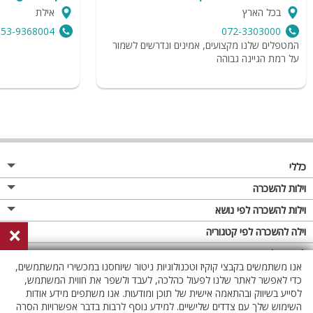
בכל הארץ
אילת
053-9368004
072-3303000
המטפלים שלנו מקצועים, אמינים ונדרשים לשמור
על רמת הגיינה גבוהה
כללי
מגזין
וילות להשכרה
פרסום באתר
וילות בצפון
וילות להשכרה לפי נושא
×
תקנון
וילות במרכז
וילה לזוגות
וילה להשכרה לפי קטגוריה
מדיניות פרטיות
וילות בדרום
וילות למשפחות
וילות עם בריכה
לופטים להשכרה
אנו משתמשים בקבצי קוקיז וטכנולוגיות ניטור שיוחסנו במכשירי המשתמשים,
וילות באילת
וילות לציבור הדתי
וילה עם בריכה מחוממת
לופט
כדי לאפשר לאתר שלנו לפעול כהלכה, לעבד ולשפר את חווית המשתמש,
וילות בשרון
לסייע בשיווק ובהתאמה אישית של תוכן ומודעות. אנו משתפים מידע אודות
אירוח דרוזי
וילה עם בריכה מחוממת מקורה
לופטים בצפון
השימוש שלך עם צדדים שלישיים. למידע נוסף לרבות בדבר אפשרויות הסרה