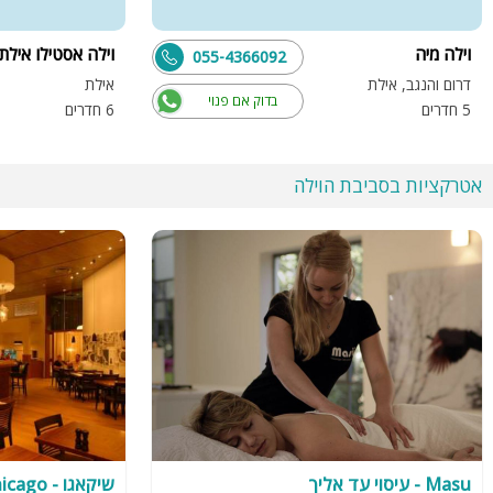
וילה מיה
וילה אסטילו אילת
055-4366092
דרום והנגב, אילת
אילת
בדוק אם פנוי
5 חדרים
6 חדרים
אטרקציות בסביבת הוילה
Masu - עיסוי עד אליך
שיקאגו - chicago