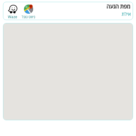
פינת מנגל
פינות ישיבה
מפת הגעה
מפרט פנים הפנטהאוז:
אילת
חדרי שינה
ניווט גוגל
Waze
- סלון מרווח עם מערכת ישיבה מפנקת + מסך צפייה
- פינת אוכל משפחתית
- מטבח מאובזר קומפלט הכולל אי + כיסאות ישיבה
- אבזור המטבח: מקרר ומקפיא, תנור אפייה, מדיח כלים, כיריים
חשמליות, מיקרוגל, קומקום חשמלי, בר מים, כלי אוכל והגשה, פינת
קפה.
- אינטרנט אלחוטי חופשי לשימושכם
- מיזוג אוויר כללי
חוץ הפנטהאוז:
- בריכת שחיה פרטית מחוממת
- פינת ישיבה עם שולחן וכיסאות
- פינת ברביקיו עם מנגל גז
- נוף מטריף ועוצר נשימה להרי אילת
קהל היעד:
פנטהאוז ויסטה באילת מותאם לנופש משפחות, קבוצות, ציבור דתי
עד 12 אורחים כולל ילדים.