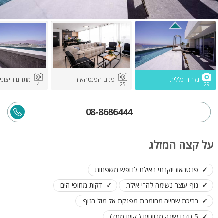
גלריה כללית
פנים הפנטהאוז
מתחם חיצוני
4
25
29
08-8686444
על קצה המזלג
פנטהאוז יוקרתי באילת לנופש משפחות
נוף עוצר נשימה להרי אילת
דקות מחופי הים
בריכת שחייה מחוממת מפנקת אל מול הנוף
5 חדרי שינה מרווחים ( קיים ממד)