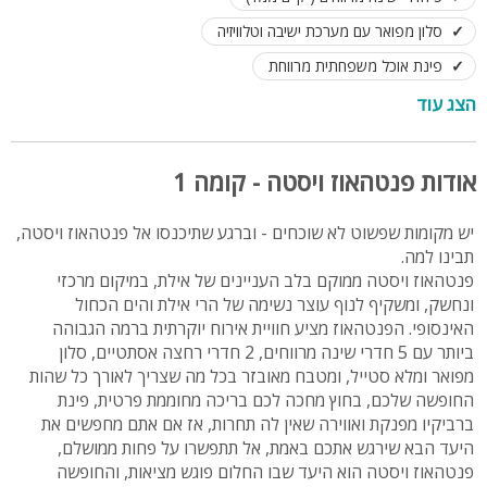
סלון מפואר עם מערכת ישיבה וטלוויזיה
פינת אוכל משפחתית מרווחת
מטבח מאובזר קומפלט עד לפרט האחרון
פינת BBQ
הצג עוד
ישנה מעלית לקומת הפנטהאוז
לינה לעד 12 אורחים
אודות פנטהאוז ויסטה - קומה 1
יש מקומות שפשוט לא שוכחים - וברגע שתיכנסו אל פנטהאוז ויסטה,
תבינו למה.
פנטהאוז ויסטה ממוקם בלב העניינים של אילת, במיקום מרכזי
ונחשק, ומשקיף לנוף עוצר נשימה של הרי אילת והים הכחול
האינסופי. הפנטהאוז מציע חוויית אירוח יוקרתית ברמה הגבוהה
ביותר עם 5 חדרי שינה מרווחים, 2 חדרי רחצה אסתטיים, סלון
מפואר ומלא סטייל, ומטבח מאובזר בכל מה שצריך לאורך כל שהות
החופשה שלכם, בחוץ מחכה לכם בריכה מחוממת פרטית, פינת
ברביקיו מפנקת ואווירה שאין לה תחרות, אז אם אתם מחפשים את
היעד הבא שירגש אתכם באמת, אל תתפשרו על פחות ממושלם,
פנטהאוז ויסטה הוא היעד שבו החלום פוגש מציאות, והחופשה