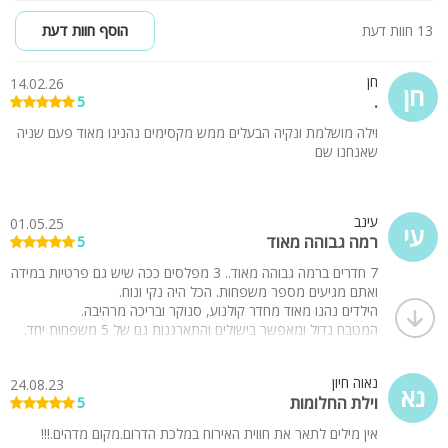
13 חוות דעת
הוסף חוות דעת
חן
14.02.26
חן
.
5
וילה מושלמת ונקיה הבעלים ממש מקסימים נהנינו מאוד פעם שניה
שאנחנו שם
עינב
01.05.25
עי
רמה גבוהה מאוד
5
7 חדרים ברמה גבוהה מאוד.. 3 מפלסים ככה שיש גם פרטיות במידה
ואתם מגיעים מספר משפחות. הכל היה נקי ונוח.
הילדים נהנו מאוד מחדר קולנוע, סנוקר ובריכה מרהיבה.
המטבח גדול ומאפשר בישולים והתארגנות גם של 5 משפחות יחד.
תודה לבעלי הבית שהיו מקסימים.
נאוה חיון
24.08.23
נא
וילת החלומות
5
אין מילים לתאר את חווית האירוח במלכת הדרום.מקום מדהים.!!!