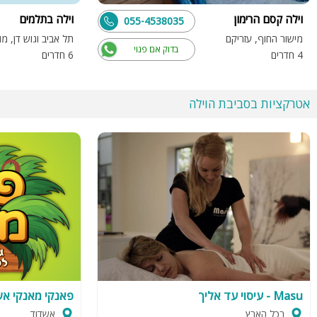
וילה קסם הרימון
וילה בתלמים
055-4538035
מישור החוף, עזריקם
בדוק אם פנוי
4 חדרים
6 חדרים
אטרקציות בסביבת הוילה
Masu - עיסוי עד אליך
פאנקי מאנקי א
בכל הארץ
אשדוד