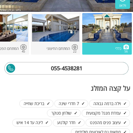
וידאו
כללי
המתחם החיצוני
המתחם הפני
45
22
56
055-4538281
על קצה המזלג
וילה ברמה גבוהה
7 חדרי שינה
בריכת שחייה
עמדת מנגל מקצועית
שולחן סנוקר
עיצוב פנים מהפנט
חדר קולנוע
לינה עד 14 איש
מתאים גם לאירועים סולידיים