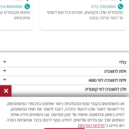
054-8800680
072-3303000
המטפלים שלנו מקצועים, אמינים ונדרשים לשמור
מתחם אקסטרים עם מ
על רמת הגיינה גבוהה
ומתנפחים
כללי
מגזין
וילות להשכרה
פרסום באתר
וילות בצפון
וילות להשכרה לפי נושא
×
תקנון
וילות במרכז
וילה לזוגות
וילה להשכרה לפי קטגוריה
מדיניות פרטיות
וילות בדרום
וילות למשפחות
וילות עם בריכה
לופטים להשכרה
אנו משתמשים בקבצי קוקיז וטכנולוגיות ניטור שיוחסנו במכשירי המשתמשים,
וילות באילת
וילות לציבור הדתי
וילה עם בריכה מחוממת
לופט
כדי לאפשר לאתר שלנו לפעול כהלכה, לעבד ולשפר את חווית המשתמש,
וילות בשרון
לסייע בשיווק ובהתאמה אישית של תוכן ומודעות. אנו משתפים מידע אודות
אירוח דרוזי
וילה עם בריכה מחוממת מקורה
לופטים בצפון
השימוש שלך עם צדדים שלישיים. למידע נוסף לרבות בדבר אפשרויות הסרה
וילות באזור החרמון
וילות למסיבות
וילות עם סאונה
לופטים בדרום
ראו פירוט ב־
מדיניות הפרטיות
.