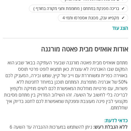
בריכה מפנקת במתחם ( מחוממת וחצי מקורה בחורף )
מקפיא ענק, מכונת אספרסו ותמי 4
עמדת די-ג'יי, קריוקי עם 2 מיקרופונים ומערכת לייזרים
הצג עוד
ללא הגבלת רעש עד השעה 6 בבוקר
תאורה צבעונית ומערכות לייזרים
אודות אואזיס מבית פאטה מורגנה
אירוח כולל לינה עד 10 נופשים
עד 50 אורחים במצב מסיבה
מתחם אואזיס מבית פאטה מורגנה שבעיר העתיקה בבאר שבע הוא
המקום שבו האנרגיה לא עוצרת. כאן תמצאו לופט פרטי תוסס
באווירה כפרית ומשוחררת עם וייב של קיץ, שמש ובירה, המעניק לכם
50% של אנרגיה מתפרצת. המתחם תוכנן במיוחד לחגיגות ללא
פשרות, עם פרטיות מוחלטת המאפשרת לכם לשים מוזיקה ולקפוץ
לבריכה בלי לחשוב על השעה. זהו השילוב המדויק בין מתחם מסיבות
מקצועי לבין פינה מעוצבת ומפנקת שמאפשרת לכם לחגוג בדיוק איך
שחלמתם.
כדאי לדעת:
ללא הגבלת רעש:
ניתן להשתמש במערכות ההגברה עד השעה 6