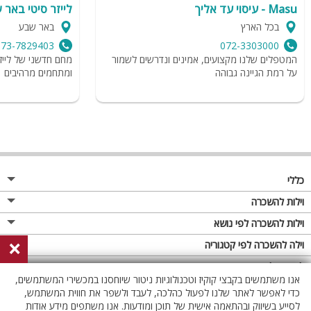
Masu - עיסוי עד אליך
לייזר סיטי באר 
בכל הארץ
באר שבע
073-7829403
072-3303000
המטפלים שלנו מקצועים, אמינים ונדרשים לשמור
מחם חדשני של לייז
על רמת הגיינה גבוהה
ומתחמים מרהיבים
כללי
מגזין
וילות להשכרה
פרסום באתר
וילות בצפון
וילות להשכרה לפי נושא
×
תקנון
וילות במרכז
וילה לזוגות
וילה להשכרה לפי קטגוריה
מדיניות פרטיות
וילות בדרום
וילות למשפחות
וילות עם בריכה
לופטים להשכרה
אנו משתמשים בקבצי קוקיז וטכנולוגיות ניטור שיוחסנו במכשירי המשתמשים,
וילות באילת
וילות לציבור הדתי
וילה עם בריכה מחוממת
לופט
כדי לאפשר לאתר שלנו לפעול כהלכה, לעבד ולשפר את חווית המשתמש,
וילות בשרון
לסייע בשיווק ובהתאמה אישית של תוכן ומודעות. אנו משתפים מידע אודות
אירוח דרוזי
וילה עם בריכה מחוממת מקורה
לופטים בצפון