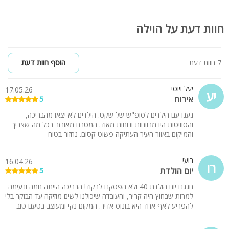
חוות דעת על הוילה
7 חוות דעת
הוסף חוות דעת
יעל ויוסי
17.05.26
יע
אירוח
5
גענו עם הילדים לסופ"ש של שקט. הילדים לא יצאו מהבריכה,
והסוויטות היו מרווחות ונוחות מאוד. המטבח מאובזר בכל מה שצריך
והמיקום באזור העיר העתיקה פשוט קסום. נחזור בטוח
רועי
16.04.26
רו
יום הולדת
5
חגגנו יום הולדת 40 ולא הפסקנו לרקוד! הבריכה הייתה חמה ונעימה
למרות שבחוץ היה קריר, והעובדה שיכולנו לשים מוזיקה עד הבוקר בלי
להפריע לאף אחד היא בונוס אדיר. המקום נקי ומעוצב בטעם טוב