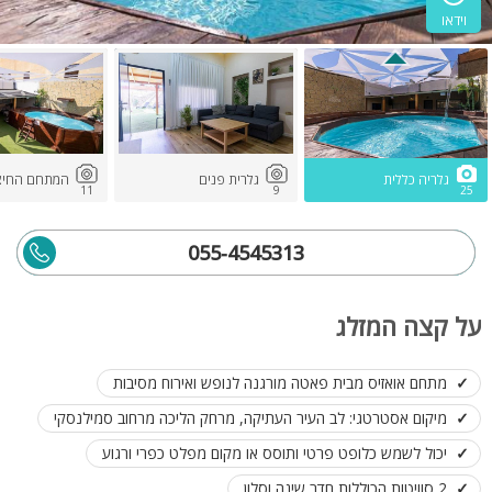
וידאו
גלריה כללית
גלרית פנים
המתחם החיצו
11
9
25
055-4545313
על קצה המזלג
מתחם אואזיס מבית פאטה מורגנה לנופש ואירוח מסיבות
מיקום אסטרטגי: לב העיר העתיקה, מרחק הליכה מרחוב סמילנסקי
יכול לשמש כלופט פרטי ותוסס או מקום מפלט כפרי ורגוע
2 סוויטות הכוללות חדר שינה וסלון