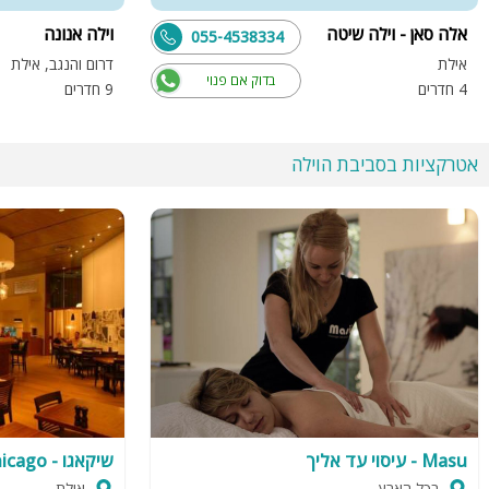
אלה סאן - וילה שיטה
וילה אנונה
055-4538334
אילת
דרום והנגב, אילת
בדוק אם פנוי
4 חדרים
9 חדרים
אטרקציות בסביבת הוילה
Masu - עיסוי עד אליך
שיקאגו - chicago
בכל הארץ
אילת