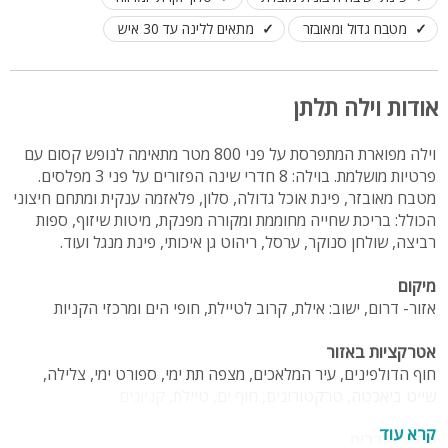
מטבח גדול ומאובזר
מתאים ללינה עד 30 איש
אודות וילה תלתן
וילה מפוארת המתפרסת על פני 800 מטר מתאימה לנופש קסום עם
פרטיות מושלמת. בוילה: 8 חדרי שינה הפזורים על פני 3 מפלסים.
מטבח מאובזר, פינת אוכל גדולה, סלון, פלאזמה ענקית ומתחם חיצוני
הכולל: בריכת שחייה מחוממת ומקורה מפנקת, מיטות שיזוף, ספות
רביצה, שולחן סנוקר, ערסל, ריהוט גן איכותי, פינת מנגל ועוד.
מיקום
אזור- דרום, ישוב: אילת, קרוב לטיילת, חופי הים ומרכזי הקניות
אטרקציות באזור
חוף הדולפינים, עיר המלאכים, מצפה תת ימי, ספורט ימי, צלילה,
שייט ביאכטה, טרקטורונים, חוף ים, טיילת, קניונים
קרא עוד
מספר חדרים