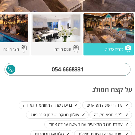
גלריה כללית
פנים הוילה
חצר הוילה
9
13
22
054-6668331
על קצה המזלג
8 חדרי שינה מפוארים
בריכת שחייה מחוממת ומקורה
ג'קוזי ספא מקורה
שולחן סנוקר ושולחן פינג פונג
עמדת מנגל מקצועית עם משטח עבודה צמוד
פינת ישיבה חיצונית מוצלת
סלון יוקרתי ומרווח