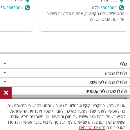
053-9368004
072-3303000
המטפלים שלנו מקצועים, אמינים ונדרשים לשמור
על רמת הגיינה גבוהה
כללי
מגזין
וילות להשכרה
פרסום באתר
וילות בצפון
וילות להשכרה לפי נושא
×
תקנון
וילות במרכז
וילה לזוגות
וילה להשכרה לפי קטגוריה
מדיניות פרטיות
וילות בדרום
וילות למשפחות
וילות עם בריכה
לופטים להשכרה
אנו משתמשים בקבצי קוקיז וטכנולוגיות ניטור שיוחסנו במכשירי המשתמשים,
וילות באילת
וילות לציבור הדתי
וילה עם בריכה מחוממת
לופט
כדי לאפשר לאתר שלנו לפעול כהלכה, לעבד ולשפר את חווית המשתמש,
וילות בשרון
לסייע בשיווק ובהתאמה אישית של תוכן ומודעות. אנו משתפים מידע אודות
אירוח דרוזי
וילה עם בריכה מחוממת מקורה
לופטים בצפון
השימוש שלך עם צדדים שלישיים. למידע נוסף לרבות בדבר אפשרויות הסרה
וילות באזור החרמון
וילות למסיבות
וילות עם סאונה
לופטים בדרום
ראו פירוט ב־
מדיניות הפרטיות
.