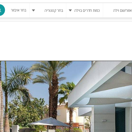
בחר איבזור
מרחב מוגן
בריכה
בריכה מחומ
פינת מנגל
להשכרה
סאונה
קריוקי
גקוזי
שולחן סנוק