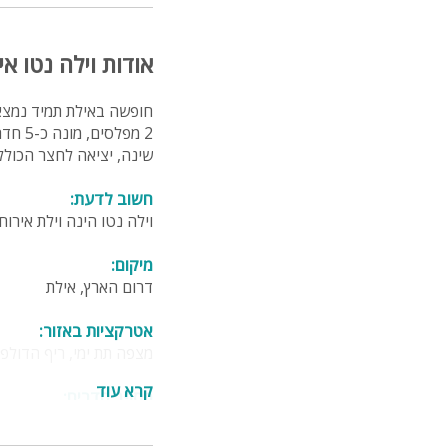
אודות וילה נטו אי
חופשה באילת תמיד נמצאת 
2 מפל
שינה, יציאה לחצר הכוללת פינת BBQ, ריהוט גן איכותי ובר
חשוב לדעת
:
וילה נטו הינה וילת אירו
מיקום:
דרום הארץ, אילת
אטרקציות באזור:
מצפה תת ימי, ריף הדולפינ
קרא עוד
מספר חדרים:
5 חדרי שינה
4 חדרי רחצה עם מקלחת ושירותים