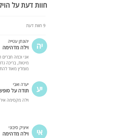
מיטה זוגית מוצעת, מזגן, LCD, שידות
חוות דעת על הויל
המתחם החיצוני:
בריכת שחייה מחוממת בגודל 
9 חוות דעת
פינות ישיבה
תאורה לילית קסומה
יהונתן עטייה
פינת ברביקיו על גז
יה
וילה מדהימה
מקלחון חיצוני
אני וכמה חברים ה
קהל יעד:
מיטות, בריכה גדו
מומלץ מאוד להתא
הוילה מתאימה לנופש מש
לינה מותאמת עד 12 איש
יערה ואבי
יע
לציבור הדתי:
תודה על סופש
בית כנסת פלטה ומיחם
וילה מקסימה איר
איציק סיבוני
אי
וילה מדהימה