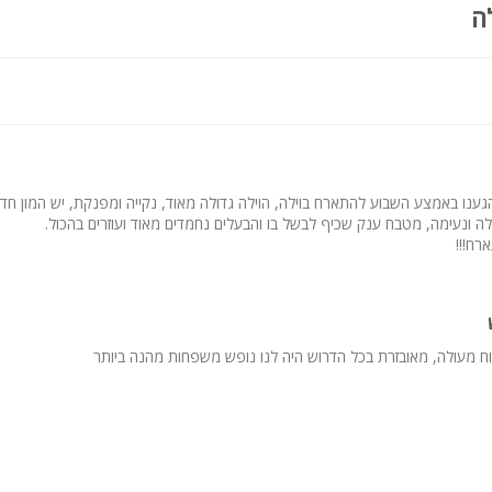
ה
12X4
גענו באמצע השבוע להתארח בוילה, הוילה גדולה מאוד, נקייה ומפנקת, יש המון חדרי
לה ונעימה, מטבח ענק שכיף לבשל בו והבעלים נחמדים מאוד ועוזרים בהכול.
רח!!!
פחות בלבד
וח מעולה, מאובזרת בכל הדרוש היה לנו נופש משפחות מהנה ביותר