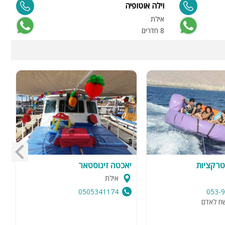
וילה אוטופיה
וי
אילת
ד
8 חדרים
6 
רקציות
יאכטה זינוסטאר
ג
אילת
0505341174
053-