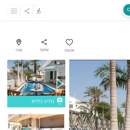
שיתוף
מפה
אהבתי
מת
2/31
גלריה כללית
31
ר