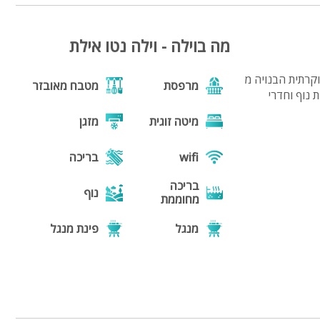
מה בוילה - וילה נטו אילת
וקרתית הבנויה מ
מרפסת
מטבח מאובזר
ות נוף וחדרי
מיטה זוגית
מזגן
wifi
בריכה
בריכה
נוף
מחוממת
מנגל
פינת מנגל
פינות ישיבה
תאורת גן
חצר