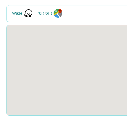
ניווט גוגל
Waze
ה
 כלים ותנור