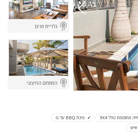
גלריית פנים
27
ות
ה
המתחם החיצוני
10
ה מחוממת גודל 9X4
פינת BBQ על גז