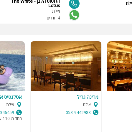
הלוטוס הלבן - The White
לת
Lotus
אילת
4 חדרים
מרינה גריל
אטלנטיס אט
אילת
אילת
9346459
053-9442988
החל מ-110 שח לאדם