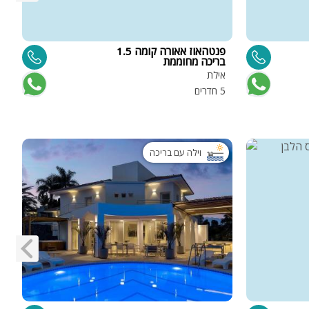
פנטהאוז אאורה קומה 1.5
ו
בריכה מחוממת
אילת
א
5 חדרים
9 
וילה עם בריכה