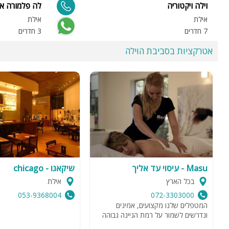
וילה ויקטוריה
לה פלמורה אי
אילת
אילת
7 חדרים
3 חדרים
אטרקציות בסביבת הוילה
Masu - עיסוי עד אליך
שיקאגו - chicago
בכל הארץ
אילת
053-9368004
072-3303000
המטפלים שלנו מקצועים, אמינים
ונדרשים לשמור על רמת הגיינה גבוהה