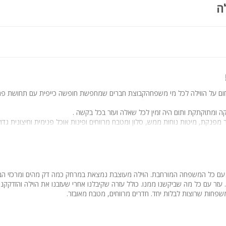
פדי, שידות, מיזוג אוויר, מסך צפייה
ה
משטח עבודה, פינת ווק, טיגון, טאבון וכיור
 מחוממת 39 מעלות
ום על הווילה לכל מי משפחהקבוצת חברים שמחפשת חופשה כייפית עם תחושת פרט
ה ומתוקתקת ותום היה זמין לכל שאלה ועזר בכל בקשה .
מפנקת, מיטות נוחות ממש, סלון ומטבח מרווחים ופינות אוכל פנימית וחיצונית גד
.
חלק רדוד לילדים הקטנים ובונוס גדול שמחוממת ( היינו בנובמבר ונכנסנו בכיף למים
 למסיבות ולבני נוער!!
וב!
עם כל המשפחה המורחבת. הוילה מעוצבת נמצאת במרחק כמה דק מהים ומרכזי הביל
. עזר עם כל מה שביקשנו ממנו. כולל עזרה שקיבלנו אחרי שעזבנו את הוילה והזדקקנו 
פחות שרוצות לבלות יחד. חדרים מרווחים, מטבח מאובזר.