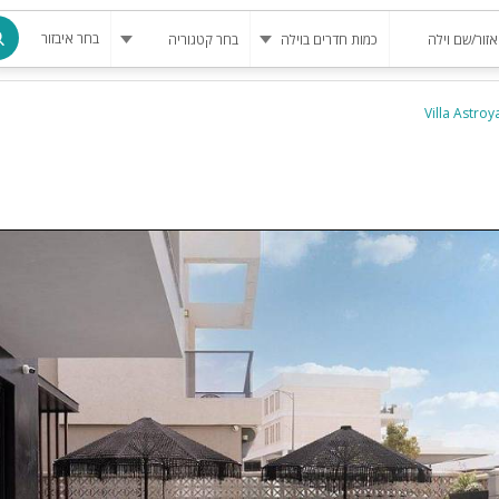
בחר איבזור
מרחב מוגן
בריכה
בריכה מחומ
פינת מנגל
להשכרה
סאונה
קריוקי
גקוזי
שולחן סנוק