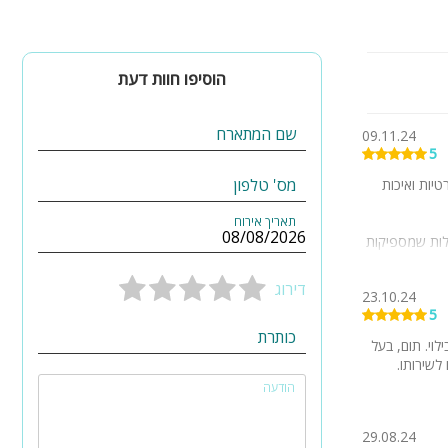
הוסיפו חוות דעת
שם המתארח
09.11.24
5
מס' טלפון
יות ואיכות
תאריך אירוח
ולות שמספיקות
 הנעימים !
דירוג
23.10.24
5
כותרת
וי. תום, בעל
לשירותו.
הודעה
29.08.24