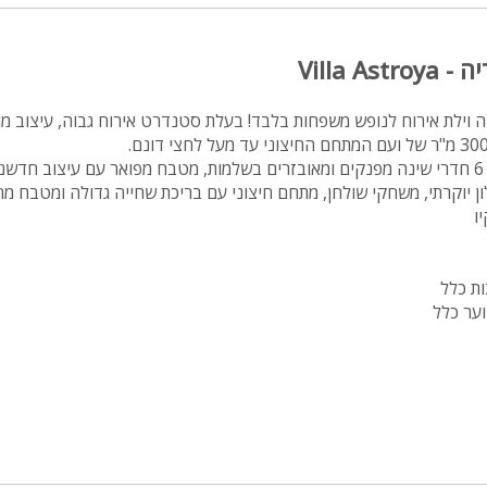
מיטה זוגית
Villa A
פינת אוכל
wifi
ה וילת אירוח לנופש משפחות בלבד! בעלת סטנדרט אירוח גבוה, עיצוב מו
hot
בוילה אסטוריה תיהנו מ- 6 חדרי שינה מפנקים ומאובזרים בשלמות, מטבח מפואר עם עיצוב ח
 יוקרתי, משחקי שולחן, מתחם חיצוני עם בריכת שחייה גדולה ומטבח מחו
מחירים
יו
בזול
בתי נופש
ת כלל
וער כלל
שולחן פול
הוקי אוויר
חדר קולנוע
שף
, קניונים, שיט ועוד..
נוף