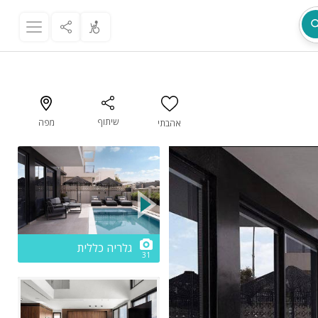
שיתוף
מפה
אהבתי
מת
2/31
גלריה כללית
31
ר