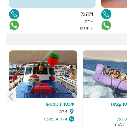
וילה גל
ו
אילת
א
6 חדרים
7 
רקציות
יאכטה זינוסטאר
ג
אילת
0505341174
053-