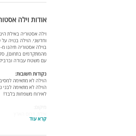
אודות וילה אסטוריה - stroya
וילה אסטוריה באילת הינ
וחדשני. הוילה בנויה על 300 מ"ר של ועם המתחם החיצוני עד מעל לחצי דונם.
מהמתקדמים בתחום), סלון
עם משטח עבודה וברביק
נקודות חשובות:
הוילה לא מתאימה למסיבו
הוילה לא מתאימה לבני נ
לאירוח משפחות בלבד!
מיקום:
אילת, דרום הארץ
קרא עוד
אטרקציות באזור:
המצפה התת ימי, ספורט ימי