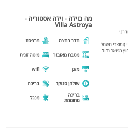
מה בוילה - וילה אסטוריה -
Villa Astroya
דרני
חדר רחצה
מרפסת
דשני (ומוצרי חשמל
ץ מפואר גדול
מטבח מאובזר
מיטה זוגית
מזגן
wifi
שולחן סנוקר
בריכה
בריכה
מנגל
מחוממת
פינת מנגל
פינות ישיבה
תאורת גן
חצר