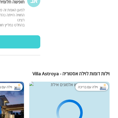
אב
חופשה חלומית 
למען האמת זה פע
החוויה הייתה נה
רצינו
בהחלט נמליץ חוו
וילות דומות לוילה אסטוריה - Villa Astroya
וילה עם בריכה
וילה עם 