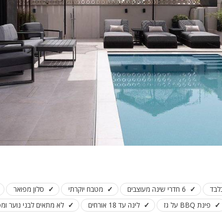
פלייסטיישן
Xbox
ארוחת בוקר
שולחן פוקר
מקרן
גישה לנכים
קבוצות גדול
בריכה מקור
מסך lcd
מרפסת
מטבח
לבד
6 חדרי שינה מעוצבים
מטבח יוקרתי
סלון מפואר
משפחות
פינת BBQ על גז
לינה עד 18 אורחים
לא מתאים לבני נוער ומס
גדולות