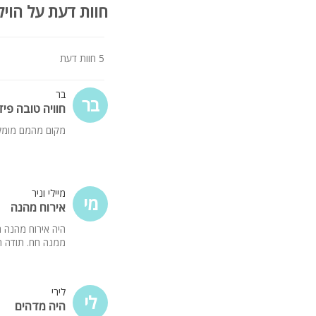
חוות דעת על הויל
במיוחד לציבור הדתי
פלטה ומיחם, קיים בית כ
5 חוות דעת
פרטים נוספים
WIFI חופשי במתחם
בר
חניה ל-3 רכבים
בר
חוויה טובה פידב
מקום מהמם מומל
מיילי וניר
מי
אירוח מהנה
ממנה חח. תודה ר
לירי
לי
היה מדהים