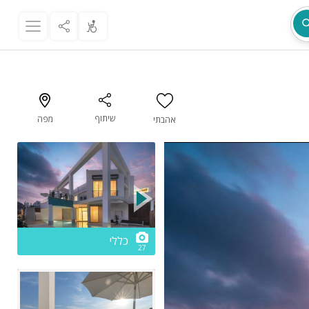
שיתוף
מפה
אהבתי
מת
2/27
כללי
27
ר