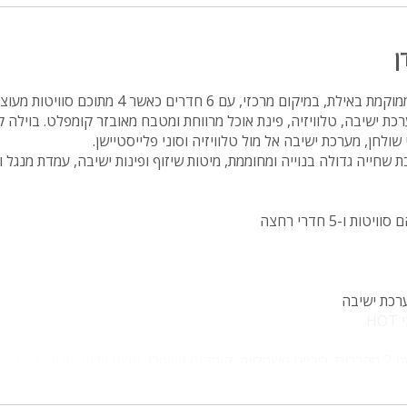
מיטה זוגית
ן
פינת אוכל
wifi
וילה יוקרתית ומפוארת הממוקמת באילת, במיקום מרכזי, עם 6 חד
כת ישיבה, טלוויזיה, פינת אוכל מרווחת ומטבח מאובזר קומפלט. בוילה ק
hot
ולחן, מערכת ישיבה אל מול טלוויזיה וסוני פלייסטיישן.
 שחייה גדולה בנוייה ומחוממת, מיטות שיזוף ופינות ישיבה, עמדת מנגל וע
מחירים
בזול
בתי נופש
שולחן פול
הוקי אוויר
ערכת ישיבה
H
חדר קולנוע
מטבח מאובזר קומפלט עם 2 מקררים, כיריים חשמליות, קומקום חשמלי, מדיח כלים, תנור, מיק
שף
ישיבה נינוחה, טלוויזיה, סוני פלייסטיישן ושולחן פינג פונג
נוף