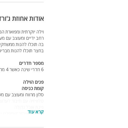
אודות אחוזת ג'ורד
רחב ידיים ומעוצב עם מער
בה תוכלו להנות ממשחקי ש
בחצר תוכלו להנות מבריכת
מספר חדרים
6 חדרי שינה כאשר 4 מהם סוויטות ו-5 חדרי רחצה
פנים הוילה
קומת כניסה
סלון מרווח ומעוצב עם מ
טלוויזיה עם חיבור לערוצי OT
פינת אוכל גדולה
קרא עוד
כלי אוכל והגשה
חדר משחקים הכולל מערכת 