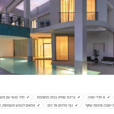
פלייסטיישן
Xbox
ארוחת בוקר
שולחן פוקר
מקרן
גישה לנכים
קבוצות גדול
בריכה מקור
מסך lcd
מרפסת
מטבח
6 חדרי שינה
בריכת שחייה בנויה מחוממת
חדר פנאי עם משחקי
משפחות
ישיבה ומיטות שיזוף
נוף מדהים אל הים
מתאים לנופש משפחות, זוג
גדולות