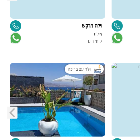
וילה מרקש
ו
אילת
ד
7 חדרים
6 
וילה עם בריכה