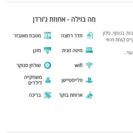
מה בוילה - אחוזת ג'ורדן
רים כאשר 4 מתוכם סוויטות מעוצבות. בנוסף, סלון
חדר רחצה
מטבח מאובזר
יים קומת פנאי
מיטה זוגית
מזגן
וד..
wifi
שולחן סנוקר
משחקייה
פלייסטיישן
לילדים
ארוחת בוקר
בריכה
בריכה
נוף
מחוממת
רוגל, מכונת קפה,
מנגל
פינת מנגל