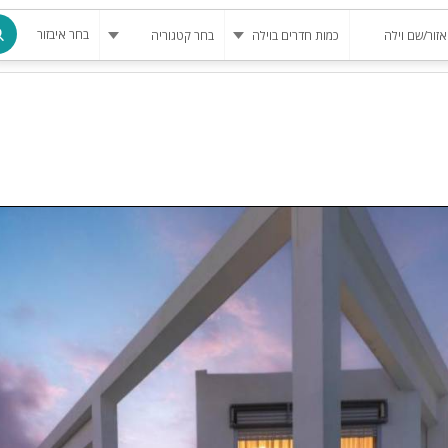
בחר איבזור
מרחב מוגן
בריכה
בריכה מחומ
פינת מנגל
להשכרה
סאונה
קריוקי
גקוזי
שולחן סנוק