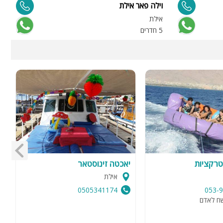
וילה פאר אילת
ו
אילת
א
5 חדרים
9 
רקציות
יאכטה זינוסטאר
ג
אילת
0505341174
053-