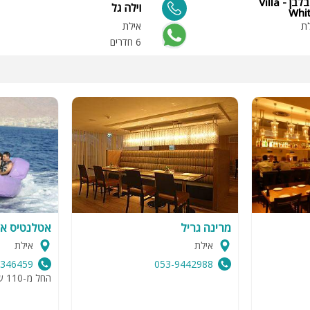
וילה הרמוניה בלבן - Villa
וילה גל
Whi
לת
אילת
6 חדרים
מרינה גריל
אטלנטיס אט
אילת
אילת
9346459
053-9442988
החל מ-110 שח לאדם