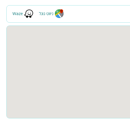
פינות ישיבה
תאורת גן
ניווט גוגל
Waze
ה
גינה
בריכה מקורה
חצר
קבוצות גדולות
חדרי שינה
דת. המקום אינו