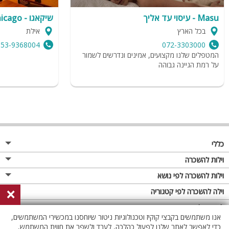
Masu - עיסוי עד אליך
שיקאגו - chicago
בכל הארץ
אילת
053-9368004
072-3303000
המטפלים שלנו מקצועים, אמינים ונדרשים לשמור
על רמת הגיינה גבוהה
כללי
מגזין
וילות להשכרה
פרסום באתר
וילות בצפון
וילות להשכרה לפי נושא
×
תקנון
וילות במרכז
וילה לזוגות
וילה להשכרה לפי קטגוריה
מדיניות פרטיות
וילות בדרום
וילות למשפחות
וילות עם בריכה
לופטים להשכרה
אנו משתמשים בקבצי קוקיז וטכנולוגיות ניטור שיוחסנו במכשירי המשתמשים,
וילות באילת
וילות לציבור הדתי
וילה עם בריכה מחוממת
לופט
כדי לאפשר לאתר שלנו לפעול כהלכה, לעבד ולשפר את חווית המשתמש,