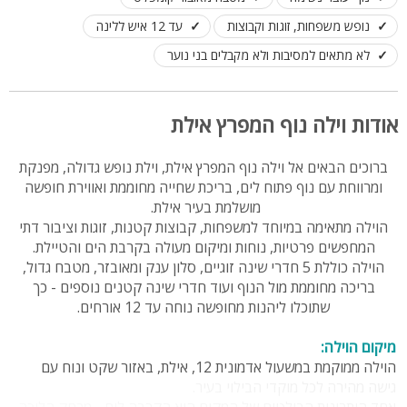
נופש משפחות, זוגות וקבוצות
עד 12 איש ללינה
לא מתאים למסיבות ולא מקבלים בני נוער
אודות וילה נוף המפרץ אילת
ברוכים הבאים אל וילה נוף המפרץ אילת, וילת נופש גדולה, מפנקת
ומרווחת עם נוף פתוח לים, בריכת שחייה מחוממת ואווירת חופשה
מושלמת בעיר אילת.
הוילה מתאימה במיוחד למשפחות, קבוצות קטנות, זוגות וציבור דתי
המחפשים פרטיות, נוחות ומיקום מעולה בקרבת הים והטיילת.
הוילה כוללת 5 חדרי שינה זוגיים, סלון ענק ומאובזר, מטבח גדול,
בריכה מחוממת מול הנוף ועוד חדרי שינה קטנים נוספים - כך
שתוכלו ליהנות מחופשה נוחה עד 12 אורחים.
מיקום הוילה:
הוילה ממוקמת במשעול אדמונית 12, אילת, באזור שקט ונוח עם
גישה מהירה לכל מוקדי הבילוי בעיר.
אחד היתרונות הבולטים של המקום הוא הקרבה לים - מרחק הליכה