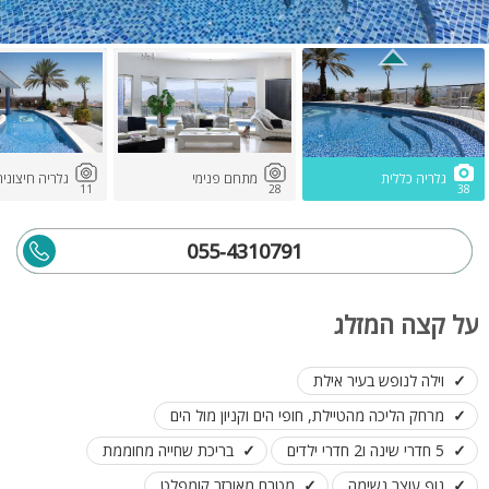
גלריה כללית
מתחם פנימי
גלריה חיצוני
11
28
38
055-4310791
על קצה המזלג
וילה לנופש בעיר אילת
מרחק הליכה מהטיילת, חופי הים וקניון מול הים
5 חדרי שינה ו2 חדרי ילדים
בריכת שחייה מחוממת
נוף עוצר נשימה
מטבח מאובזר קומפלט