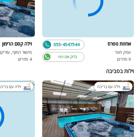
אחוזת טפרס
וילה קסם הרימון
055-4547544
עמק חפר
מישור החוף, עזריקם
בדוק אם פנוי
9 חדרים
4 חדרים
וילות בסביבה
וילה עם בריכה
וילה עם בריכ