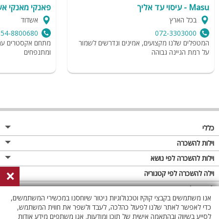
Masu - עיסוי עד אליך
פאנקי מאנקי א
בכל הארץ
אשדוד
054-8800680
072-3303000
המטפלים שלנו מקצועים, אמינים ונדרשים לשמור
מתחם אקסטרים עם מ
על רמת הגיינה גבוהה
ומתנפחים
כללי
מגזין
וילות להשכרה
פרסום באתר
וילות בצפון
וילות להשכרה לפי נושא
×
תקנון
וילות במרכז
וילה לזוגות
וילה להשכרה לפי קטגוריה
מדיניות פרטיות
וילות בדרום
וילות למשפחות
וילות עם בריכה
לופטים להשכרה
אנו משתמשים בקבצי קוקיז וטכנולוגיות ניטור שיוחסנו במכשירי המשתמשים,
וילות באילת
וילות לציבור הדתי
וילה עם בריכה מחוממת
לופט
כדי לאפשר לאתר שלנו לפעול כהלכה, לעבד ולשפר את חווית המשתמש,
וילות בשרון
לסייע בשיווק ובהתאמה אישית של תוכן ומודעות. אנו משתפים מידע אודות
אירוח דרוזי
וילה עם בריכה מחוממת מקורה
לופטים בצפון