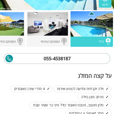
וידאו
כללי
המתחם הפנימי
המתחם החיצו
10
9
23
055-4538187
על קצה המזלג
וילה יוקרתית וחדשה לנופש ואירוח
4 חדרי שינה מאובזרים
מרחב מוגן בוילה
סלון מועצב, מטבח מאובזר כולל מיני בר שומר שבת
מסך Smart + נטפליקס