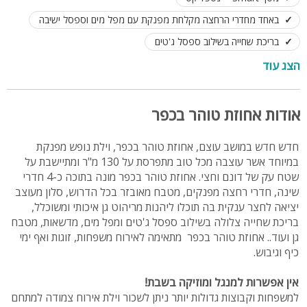
באחד מחדרי הרחצה מקלחת מפנקת עם מפל מים וספסל ישיבה
בריכת שחייה בשילוב ספסל ג'טים
פרגולות, פינות רביצה וריהוט גן יוקרתי
הצג עוד
משחקי שולחן: סנוקר, פינג פונג, מתקן כדורסל זוגי
אין אפשרות למנגל ומוזיקה בשבת
לינה מותאמת עד 18 איש
אודות אחוזת טוהר בכפר
חדש חדש במושב עוצם, אחוזת טוהר בכפר, וילת נופש מפנקת
במיוחד אשר עוצבה מכל טוב מתפרסת על 130 מ"ר ומתיישבת על
שטח עק של דונם וחצי. אחוזת טוהר בכפר מונה בתוכה כ-4 חדרי
שינה, חדרי רחצה מפנקים, מטבח מאובזר בכל הדרוש, סלון מעוצב
יציאה לחצר ענקית בה תוכלו ליהנות מריהוט גן איכותי ומשוכלל,
בריכת שחייה צלולה בשילוב ספסל ג'טים ומפל מים, מדשאות, מטבח
גן ועוד.. אחוזת טוהר בכפר מתאימה לאירוח משפחות, זוגות ואף ימי
כיף וגיבוש.
אין אפשרות למנגל ומוזיקה בשבת!
למשפחות וקבוצות גדולות יותר ניתן לשכור וילת אירוח צמודה למתחם