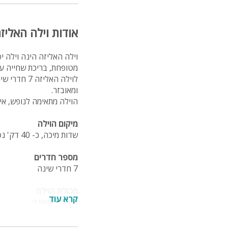
אודות וילה האליז
מטופחת, בריכת שחייה ענ
לוילה האלי
ומאובזר.
הוילה מתאימה לנופש, איר
מיקום הוילה
שדות מיכה, כ- 40 דק' נסיעה לירושלים, 10 דק' מבית שמש ו-45 דק' מתל אביב
מספר חדרים
7 חדרי שינה
תכולת הוילה
קרא עוד
קומה ראשונה
2 חדרי שינה
חדר רחצה מאובזר ויוקרת