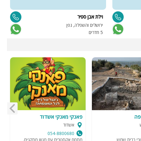
וילת אבן ספיר
א
ירושלים והשפלה, גפן
מ
5 חדרים
1 
פה
פאנקי מאנקי אשדוד
m
אשדוד
054-8800680
ורי בבית שמש
מתחם אקסטרים עם מגוון מתקנים,
ח