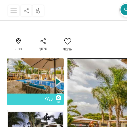
שיתוף
מפה
אהבתי
מת
2/18
כללי
18
ר