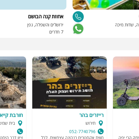
אחוזת קנה הבושם
ה, שדות מיכה
ירושלים והשפלה, גפן
7 חדרים
רייזרים בהר
חורבת קייא
תירוש
בית שמש
052-7740796
עמק הכי יפה
חווית אקסטרים בנהיגה עצמאית, לכל
ציון דרך היסט