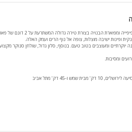
מיטה זוגית
ה
פינת אוכל
wifi
וילה האליזה הינה וילה יפיפייה ומפוארת הבנויה בצור
קית ופינות ישיבה מוצלות, צופה אל נוף הרים ועמק האלה.
hot
זה 7 חדרי שינה יוקרתיים ומעוצבים בטוב טעם. בנוסף, סלון גדול, שולחן סנוקר מק
מחירים
ועים ומסיבות.
בזול
בתי נופש
שולחן פול
הוקי אוויר
חדר קולנוע
שף
י
נוף