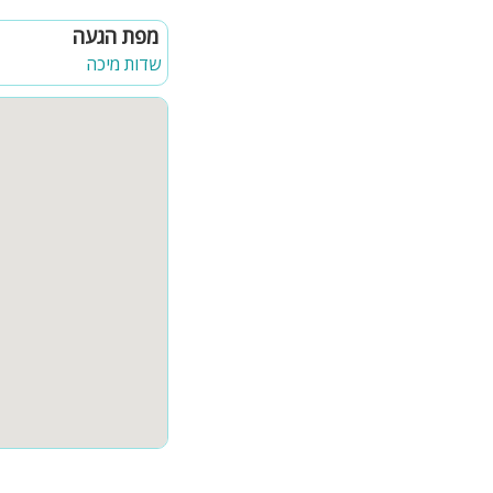
מטבח מאובזר
מפת הגעה
פינת אוכל מרווחת ויוקרתי
שדות מיכה
סלון מפואר עם מסך LCD ענק
קומה שנייה
סלון יוקרתי
שולחן וכסאות מפוארים מ
חדר שינה
קומה שלישית
4 חדרי שינה מפנקים כאשר מתוכם סוויטה נשיאותית עם מיטה זוגית עגולה ויוקרתית מאוד
ארון בגדים
אמבטיה מפוארת בסגנון לוא
אבזור החדרים
מיטה זוגית, קומודות לאחסו
המתחם החיצוני
בריכת שחייה ענקית ומפוארת
מיטות שיזוף מפנקות וכסא