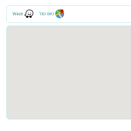
תאורת גן
גינה
ניווט גוגל
Waze
ה
הוט טאב
חצר
ספא
קבוצות גדולות
חדרי שינה