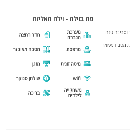
מה בוילה - וילה האליזה
מערכת
ת טירה גדולה המשתרעת על 2 דונם של פאר וסביבה גינה
חדר רחצה
הגברה
צועי, מטבח מפואר
מרפסת
מטבח מאובזר
מיטה זוגית
מזגן
wifi
שולחן סנוקר
משחקייה
בריכה
לילדים
גקוזי
מנגל
פינת מנגל
פינות ישיבה