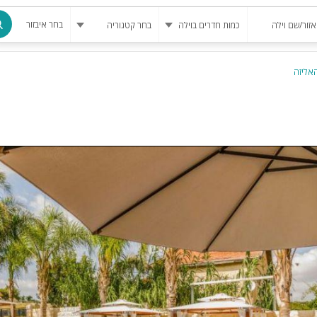
בחר איבזור
האליזה
מרחב מוגן
בריכה
בריכה מחומ
פינת מנגל
להשכרה
סאונה
קריוקי
גקוזי
שולחן סנוק