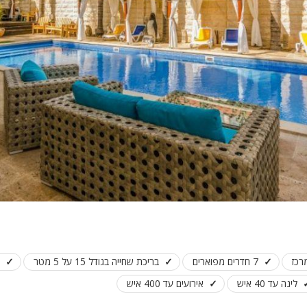
פלייסטיישן
Xbox
ארוחת בוקר
שולחן פוקר
מקרן
גישה לנכים
קבוצות גדול
בריכה מקור
מסך lcd
מרפסת
מטבח
רכז
7 חדרים מפוארים
בריכת שחייה בגודל 15 על 5 מטר
משפחות
לינה עד 40 איש
אירועים עד 400 איש
גדולות