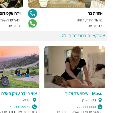
אחוזת בר
וילה אקסודוס
מישור החוף, רווחה
ירושלים והשפל
15 חדרים
4 חדרים
אטרקציות בסביבת הוילה
Masu - עיסוי עד אליך
איזי ריידר עמק האלה
בכל הארץ
זכריה
050-991-9932
072-3303000
המטפלים שלנו מקצועים, אמינים
סיורים מרגשים וחווייתיים ב