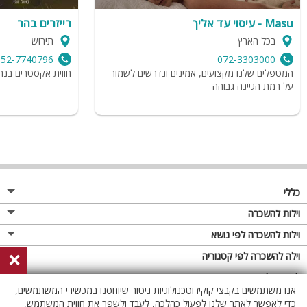
Masu - עיסוי עד אליך
רייזרים בהר
בכל הארץ
תירוש
052-7740796
072-3303000
המטפלים שלנו מקצועים, אמינים ונדרשים לשמור
חווית אקסטרים בנה
על רמת הגיינה גבוהה
כללי
מגזין
וילות להשכרה
פרסום באתר
וילות בצפון
וילות להשכרה לפי נושא
×
תקנון
וילות במרכז
וילה לזוגות
וילה להשכרה לפי קטגוריה
מדיניות פרטיות
וילות בדרום
וילות למשפחות
וילות עם בריכה
לופטים להשכרה
אנו משתמשים בקבצי קוקיז וטכנולוגיות ניטור שיוחסנו במכשירי המשתמשים,
וילות באילת
וילות לציבור הדתי
וילה עם בריכה מחוממת
לופט
כדי לאפשר לאתר שלנו לפעול כהלכה, לעבד ולשפר את חווית המשתמש,