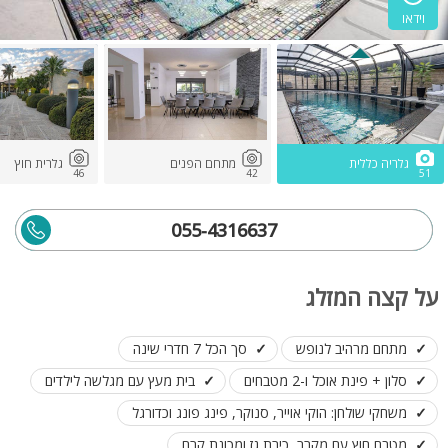
וידאו
גלריה כללית
מתחם הפנים
גלרית חוץ
46
42
51
055-4316637
על קצה המזלג
מתחם מרהיב לנופש
סך הכל 7 חדרי שינה
סלון + פינת אוכל ו-2 מטבחים
בית מעץ עם מגלשה לילדים
משחקי שולחן: הוקי אוייר, סנוקר, פינג פונג וכדורגל
מטבח חוץ עם מקרר, כירת גז ומכונת קרח