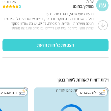
עמית
09.07.26
הבריכה מגודרת ובטיחותית
עמ
מומלץ בחום!
5
לינה מותאמת עד 25 מבוגרים ילדים ותינוקות
נחזור שוב!!
האירוח מתאים לנופש משפחות, שבתות חתן, ציבור דתי, ימי כיף
הגענו לסוף שבוע, ונהננו מכל רגע!!
וגיבוש. אירועי חוץ עד 35 אורחים
הוילה מאובזרת בצורה מוקפדת מאוד, רואים שחשבו על כל הפרטים.
(יש אפשרות ללולים וכיסאות אוכל )
הגינה מושלמת - ענקית, מטופחת, נקייה, יש בה שולחן סנוקר,
שולחן הוקי, כדורסל, בית קטן לילדים עם סולם ומגלשה (ואפילו
תאורת לילה סולרית), פינג פונג, ג'קוזי, בריכה. הכל כל כך נקי,
מדוגם - והכי חשוב בעלי בית - אתי ותומר - מקסימים, טובי לב, מלח
הארץ, שרק רוצים לעזור. בע"ה בהחלט נחזור לשם!! תודה רבה לכם
הצג את כל חוות הדעת
על הכל.
וילות דומות לאחוזת ליאור בגפן
וילה עם בריכה
וילה עם בריכ