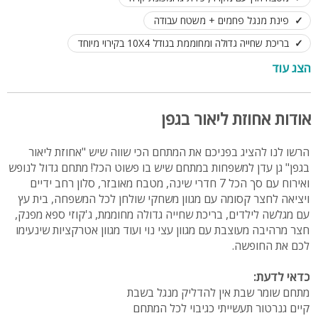
פינת מנגל פחמים + משטח עבודה
בריכת שחייה גדולה ומחוממת בגודל 10X4 בקירוי מיוחד
ג'קוזי ספא גדול
מקלחון ושירותים חיצוניים
הצג עוד
מתחם שומר שבת, לינה עד 25 אורחים, אירועי חוץ עד 35
אודות אחוזת ליאור בגפן
הרשו לנו להציג בפניכם את המתחם הכי שווה שיש "אחוזת ליאור
בגפן" גן עדן למשפחות במתחם שיש בו פשוט הכל! מתחם גדול לנופש
ואירוח עם סך הכל 7 חדרי שינה, מטבח מאובזר, סלון רחב ידיים
ויציאה לחצר קסומה עם מגוון משחקי שולחן לכל המשפחה, בית עץ
עם מגלשה לילדים, בריכת שחייה גדולה מחוממת, ג'קוזי ספא מפנק,
חצר מרהיבה מעוצבת עם מגוון עצי נוי ועוד מגוון אטרקציות שינעימו
לכם את החופשה.
כדאי לדעת:
מתחם שומר שבת אין להדליק מנגל בשבת
קיים גנרטור תעשייתי כגיבוי לכל המתחם