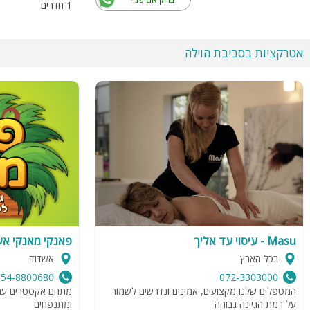
1 חדרים
אטרקציות בסביבת הוילה
Masu - עיסוי עד אליך
פאנקי מאנקי א
בכל הארץ
אשדוד
054-8800680
072-3303000
המטפלים שלנו מקצועים, אמינים ונדרשים לשמור
מתחם אקסטרים עם מ
על רמת הגיינה גבוהה
ומתנפחים