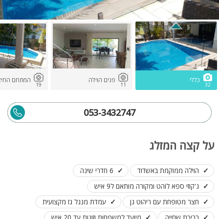
כללי
פנים הוילה
המתחם החיצו
19
11
32
053-3432747
על קצה המזלג
הוילה ממוקמת באשדוד
6 חדרי שינה
ג'קוזי ספא לוהט ומקורה מותאם ל9 איש
חצר מטופחת עם ריהוט גן
עמדת מנגל גז מקצועית
בריכת שחייה
מיועד למשפחות וזוגות עד 20 איש