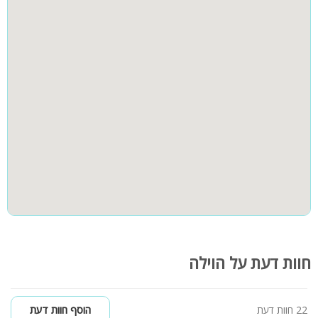
קבוצות גדולות
חדרי שינה
פינת ברביקיו- גחלים+ גז
הוילה מוקפת בצמחייה, עצי נוי ועצים גבוהים
מרחב מוגן
קהל יעד:
מיועד למשפחות, זוגות וקבוצות חברים, אירוח ולינה עד 20 איש.
לציבור הדתי- פלטה ומיחם. בית כנסת בקרבת מקום.
חוות דעת על הוילה
22 חוות דעת
הוסף חוות דעת