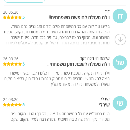
דוד
20.05.26
דו
וילה מעולה לחופשה משפחתית!!
5
בילינו 3 לילות עם כל המשפחה כולם ילדים ומבוגרים נהנו מאוד.
הוילה מדהימה והמארחת נחמדה מאוד. הוילה מסודרת, נקיה, מטבח
מאובזר ונח, חלוקי רחצה לבריכה, טלויזיה בכל חדר, פינות ישיבה
נוחות מסביב לבית. בריכה מגודרת שילדים קטנים לא יכולים לפתוח.
לא חסר כלום. מומלץ מאוד!!
שלמה חי דיגהורקר
26.03.26
של
וילה מעולה לשבת חתן משפחתי .
5
וילה גדולה נקייה , מטבח כשר , מקרר ו כלים חלבי ו בשרי מישהו
רוצה להשתמש ו חדרים נקים מספיק מגבות ו סדנים ז, בקיצור מקום
מעולה למשפחה גדולה . מאוד מומלץ
שירלי
24.03.26
שי
שירלי
5
היינו בסופ"ש עם כל המשפחה 14 איש, כל כך נהננו..מקום יפה
מסודר ונקי ..הרגשה טובה וחיובית ..תודה רבה למזל ..מקום שקט