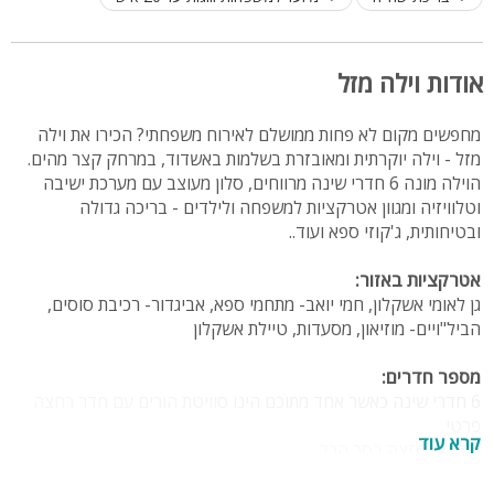
אודות וילה מזל
מחפשים מקום לא פחות ממושלם לאירוח משפחתי? הכירו את וילה
מזל - וילה יוקרתית ומאובזרת בשלמות באשדוד, במרחק קצר מהים.
הוילה מונה 6 חדרי שינה מרווחים, סלון מעוצב עם מערכת ישיבה
וטלוויזיה ומגוון אטרקציות למשפחה ולילדים - בריכה גדולה
ובטיחותית, ג'קוזי ספא ועוד..
אטרקציות באזור:
גן לאומי אשקלון, חמי יואב- מתחמי ספא, אביגדור- רכיבת סוסים,
הביל"ויים- מוזיאון, מסעדות, טיילת אשקלון
מספר חדרים:
6 חדרי שינה כאשר אחד מתוכם הינו סוויטת הורים עם חדר רחצה
פרטי
קרא עוד
3 חדרי רחצה בסך הכל