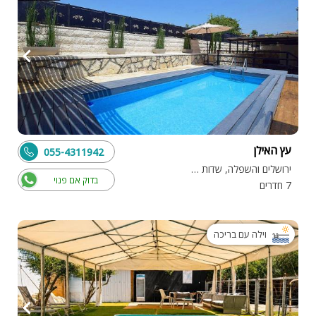
עץ האילן
055-4311942
ירושלים והשפלה, שדות מיכה
בדוק אם פנוי
7 חדרים
וילה עם בריכה