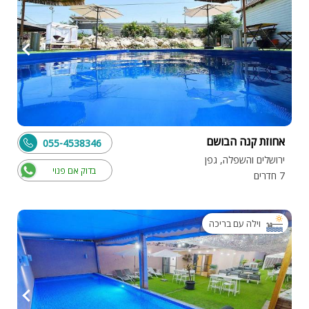
אחוזת קנה הבושם
055-4538346
ירושלים והשפלה, גפן
בדוק אם פנוי
7 חדרים
וילה עם בריכה