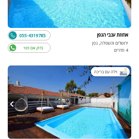
אחוזת ענבי הגפן
055-4319785
ירושלים והשפלה, גפן
בדוק אם פנוי
4 חדרים
וילה עם בריכה