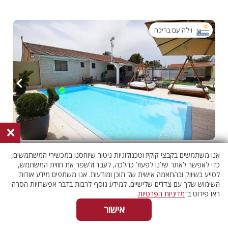
וילה עם בריכה
×
וילה יהלום בלבן ריזורט
055-4538178
אנו משתמשים בקבצי קוקיז וטכנולוגיות ניטור שיוחסנו במכשירי המשתמשים,
ירושלים והשפלה, תירוש
כדי לאפשר לאתר שלנו לפעול כהלכה, לעבד ולשפר את חווית המשתמש,
בדוק אם פנוי
לסייע בשיווק ובהתאמה אישית של תוכן ומודעות. אנו משתפים מידע אודות
7 חדרים
השימוש שלך עם צדדים שלישיים. למידע נוסף לרבות בדבר אפשרויות הסרה
ראו פירוט ב־
מדיניות הפרטיות
.
אישור
וילה עם בריכה