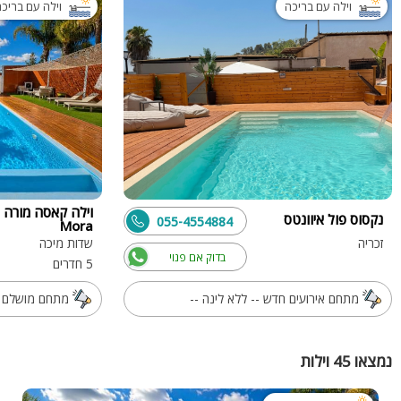
וילה עם בריכה
וילה עם בריכ
נקסוס פול איוונטס
055-4554884
Mora
זכריה
שדות מיכה
בדוק אם פנוי
5 חדרים
מתחם אירועים חדש -- ללא לינה --
מתחם מושלם לנ
נמצאו 45 וילות