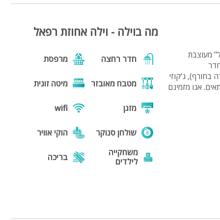
מה בוילה - וילה אחוזת רפאל
ל" מעוצבת
חדר רחצה
מרפסת
וגיים עם חדר
 בחורף), ג'קוזי
מטבח מאובזר
מיטה זוגית
 מתאים. אנו מזמינם
מזגן
wifi
שולחן סנוקר
הוקי אוויר
משחקייה
בריכה
לילדים
בריכה
גקוזי
מחוממת
מנגל
פינת מנגל