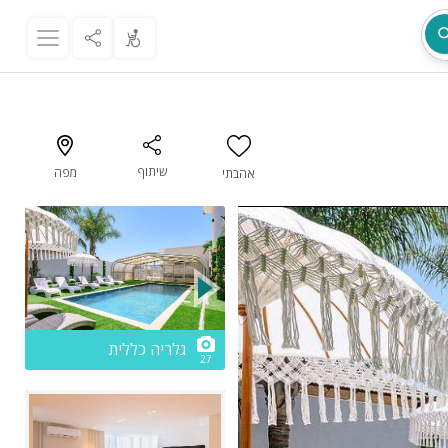
שיתוף
מפה
אהבתי
מת
2/27
גלריה כללית
27
ר