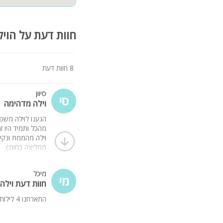
חוות דעת על הויל
8 חוות דעת
סיוון
סי
וילה מדהימה
מהכל ותמיד היו ז
וילה מהממת ונקיה
ממליצה בחום:)
מיכל
מי
חוות דעת וילה
התארחנו 4 לילות במתחם היה ממש נפלא וכיף, הצפון תמיד יפה ומזמין, עוד נגיע שוב לפרגן