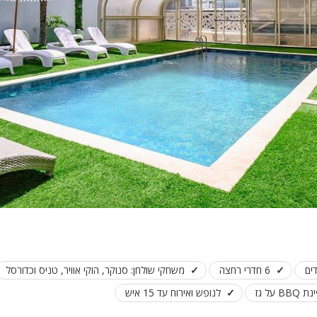
פלייסטיישן
Xbox
ארוחת בוקר
שולחן פוקר
מקרן
גישה לנכים
קבוצות גדול
בריכה מקור
מסך lcd
מרפסת
מטבח
6 חדרי רחצה
משחקי שולחן: סנוקר, הוקי אוויר, טניס וכדורסל
משפחות
 BBQ על גז
לנופש ואירוח עד 15 איש
גדולות