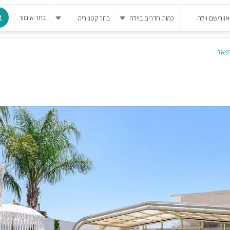
בחר איבזור
רפאל
מרחב מוגן
בריכה
בריכה מחומ
פינת מנגל
להשכרה
סאונה
קריוקי
גקוזי
שולחן סנוק