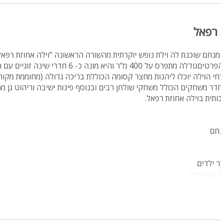
מיטה זוגית
 רפאל
פינת אוכל
wifi
מנחם שוכנת לה וילת נופש יוקרתית מהשורה הראשונה "וילה אחוזת רפא
בקפידה עם דגש על כל הפרטיםגודלה מתפרס על 400 מ"ר והיא מונה כ- 6 חדרי שינה ז
hot
חי הוילה יוכלו ליהנות מחצר קסומה הכוללת בריכה גדולה (מחוממת מקורה
א מפנק, פינת BBQ, חדר משחקים הכולל משחקי שולחן רבים ובנוסף פינות ישיבה וריהוט גן
מחירים
ותית בוילה אחוזת רפאל.
בזול
בתי נופש
נחם
שולחן פול
הוקי אוויר
חדר קולנוע
שף
קרוגל, כיריים אינדוקציה, מדיח, מכונת קרח, מכונת קפה, תמי 4, כלי אוכל והגשה
נוף