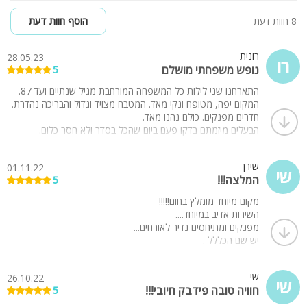
8 חוות דעת
הוסף חוות דעת
רונית
28.05.23
רו
נופש משפחתי מושלם
5
התארחנו שני לילות כל המשפחה המורחבת מגיל שנתיים ועד 87.
המקום יפה, מטופח ונקי מאד. המטבח מצויד וגדול והבריכה נהדרת.
חדרים מפנקים. כולם נהנו מאד.
הבעלים מיזמתם בדקו פעם ביום שהכל בסדר ולא חסר כלום.
כולנו ממליצים!!!
שירן
01.11.22
שי
המלצה!!!
5
מקום מיוחד מומלץ בחום!!!!!
השירות אדיב במיוחד....
מפנקים ומתיחסים נדיר לאורחים...
יש שם הכללל .
הכל נקי ומטופטפ.
חוויה בלתי נשכחת!!!
שי
26.10.22
שי
חוויה טובה פידבק חיובי!!!
5