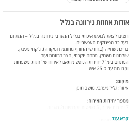
אודות אחוזת נירוונה בגליל
רוצים לצאת לנופש איכותי בגליל המערבי נירוונה בגליל – המתחם
בעל כל הפינוקים האפשריים.
בריכת שחייה (בחודשי החורף מחוממת ומקורה), ג'קוזי מפנק,
שולחנות משחק, מתחם יוקרתי, חצר מרווחת ועוד
המתחם בעל 7 יחידות הנופש מותאם לאירוח של זוגות, משפחות
וקבוצות עד כ-25 איש
מיקום:
איזור: גליל מערבי, מושב חוסן
מספר יחידות האירוח:
7 יחידות אירוח, 5 סוויטות יוקרתיות ו2 מערות.
קרא עוד
הסוויטות מונות:
המתחם הפנימי מונה בתוכו: