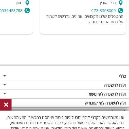
בכל הארץ
חוסן
0539428788
072-3303000
המטפלים שלנו מקצועים, אמינים ונדרשים לשמור
על רמת הגיינה גבוהה
כללי
מגזין
וילות להשכרה
פרסום באתר
וילות בצפון
וילות להשכרה לפי נושא
×
תקנון
וילות במרכז
וילה לזוגות
וילה להשכרה לפי קטגוריה
מדיניות פרטיות
וילות בדרום
וילות למשפחות
וילות עם בריכה
לופטים להשכרה
אנו משתמשים בקבצי קוקיז וטכנולוגיות ניטור שיוחסנו במכשירי המשתמשים,
וילות באילת
וילות לציבור הדתי
וילה עם בריכה מחוממת
לופט
כדי לאפשר לאתר שלנו לפעול כהלכה, לעבד ולשפר את חווית המשתמש,
וילות בשרון
לסייע בשיווק ובהתאמה אישית של תוכן ומודעות. אנו משתפים מידע אודות
אירוח דרוזי
וילה עם בריכה מחוממת מקורה