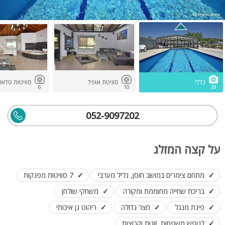
כללי
סוויטת אופל
סוויטות טלאו
6
10
28
052-9097202
על קצה המזלג
מתחם צימרים במושב חוסן, גליל מערבי
7 סוויטות מפנקות
בריכת שחייה מחוממת ומקורה
משחקי שולחן
פינת מנגל
חצר גדולה
ריהוט גן איכותי
לנופש משפחות, זוגות וקבוצות