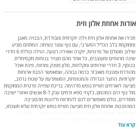
אודות אחוזת אלון וזית
תכירו את אחוזת אלון וזית וילה יוקרתית ומבודדת, הבנויה מאבן
וממוקמת בלב הגליל המערבי, עם נוף עוצר נשימה. המתחם מציע
שילוב מושלם של פרטיות, יוקרה ואווירה רגועה. הוילה כוללת 6 חדרי
שינה מרווחים ומעוצבים, כל אחד מהם מצויד בנוחות מקסימלית.
בנוסף, 3 חדרי שירותים ומקלחות, סלון מפנק ומרווח, פינת אוכל
מהודרת ומטבח מאובזר ברמה גבוהה, שמאפשר הכנת ארוחות
יוקרתיות. החצר הגדולה והמטופחת, המשתרעת על שטח נרחב,
מציעה לאורחים חוויית נופש מדהימה. בריכת שחייה פרטית הממוקמת
מול נוף הים המהמם, ג'קוזי ספא זרמים ענק ל-8 אנשים ואזורי ישיבה
מסודרים, כולם מאפשרים לכם להתרווח וליהנות מהסביבה
המהפנטת. אחוזת אלון וזית מציעה חוויית נופש יוקרתית שלא תשכחו,
עם כל מה שאתם צריכים כדי להרגיש כמו בבית, אך במיקום שבו
הנוף והמיקום הופכים את החופשה למיוחדת ובלתי נשכחת.
קרא עוד
מיקום
: