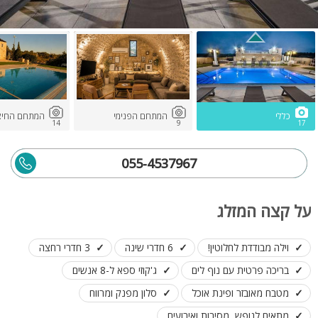
כללי
המתחם הפנימי
המתחם החיצו
14
9
17
055-4537967
על קצה המזלג
וילה מבודדת לחלוטין!
6 חדרי שינה
3 חדרי רחצה
בריכה פרטית עם נוף לים
ג'קוזי ספא ל-8 אנשים
מטבח מאובזר ופינת אוכל
סלון מפנק ומרווח
מתאים לנופש, מסיבות ואירועים