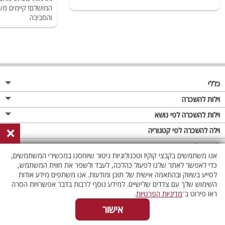
המושלם! קיימים מש
והסביבה
כללי
מגזין
וילות להשכרה
פרסום באתר
וילות בצפון
וילות להשכרה לפי נושא
×
תקנון
וילות במרכז
וילה לזוגות
וילה להשכרה לפי קטגוריה
מדיניות פרטיות
וילות בדרום
וילות למשפחות
וילות עם בריכה
לופטים להשכרה
אנו משתמשים בקבצי קוקיז וטכנולוגיות ניטור שיוחסנו במכשירי המשתמשים,
וילות באילת
וילות לציבור הדתי
וילה עם בריכה מחוממת
לופט
כדי לאפשר לאתר שלנו לפעול כהלכה, לעבד ולשפר את חווית המשתמש,
וילות בשרון
לסייע בשיווק ובהתאמה אישית של תוכן ומודעות. אנו משתפים מידע אודות
אירוח דרוזי
וילה עם בריכה מחוממת מקורה
לופטים בצפון
השימוש שלך עם צדדים שלישיים. למידע נוסף לרבות בדבר אפשרויות הסרה
וילות באזור החרמון
וילות למסיבות
וילות עם סאונה
לופטים בדרום
ראו פירוט ב־
מדיניות הפרטיות
.
וילות לאירועים
וילות עם ג'קוזי
לופטים במרכז
אישור
ווטסאפ
055-4537967