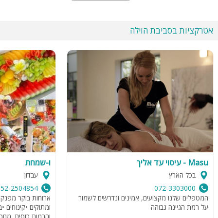
אטרקציות בסביבת הוילה
Masu - עיסוי עד אליך
ו-שמחת
בכל הארץ
עבדון
052-2504854
072-3303000
המטפלים שלנו מקצועים, אמינים ונדרשים לשמור
ארוחות בוקר מפנק
על רמת הגיינה גבוהה
ומתוקים •קינוחים •ב
והרמות כוסית. מחכ