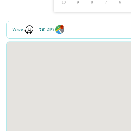
10
9
8
7
6
ניווט גוגל
Waze
תות חתן ואירועי