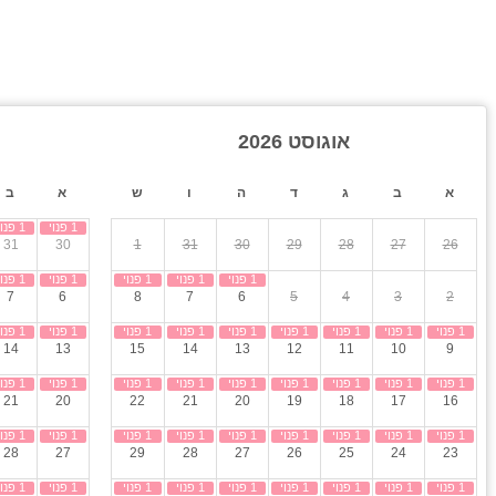
ספא
עמדת טעינ
 חיבור ל-Yes
לרכב חשמלי
, מקרר, מכונת קפה, תמי 4, כיריים גז, מדיח כלים, כלי אוכל והגשה.
אוגוסט 2026
א
ב
ג
ד
ה
ו
ש
א
ב
31
30
1
31
30
29
28
27
26
7
6
8
7
6
5
4
3
2
ר, עומק מקסימלי: 1.5 מטר
14
13
15
14
13
12
11
10
9
21
20
22
21
20
19
18
17
16
ודה
 ישיבה ועוד ריהוט גן חיצוני יוקרתי
28
27
29
28
27
26
25
24
23