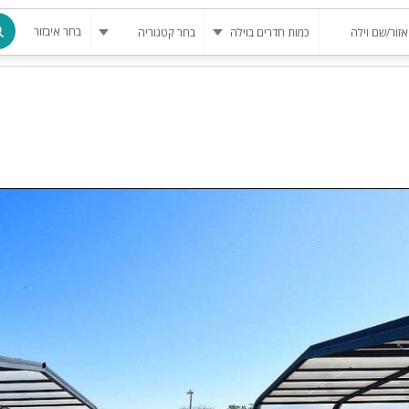
בחר איבזור
מרחב מוגן
בריכה
בריכה מחומ
פינת מנגל
להשכרה
סאונה
קריוקי
גקוזי
שולחן סנוק