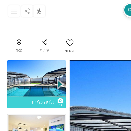
שיתוף
מפה
אהבתי
מת
2/33
גלריה כללית
33
ר