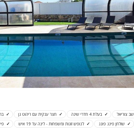
פלייסטיישן
Xbox
ארוחת בוקר
שולחן פוקר
מקרן
גישה לנכים
קבוצות גדול
בריכה מקור
מסך lcd
מרפסת
מטבח
שב צוריאל
בעלת 4 חדרי שינה
חצר ענקית עם ריהוט גן
בר
משפחות
שולחן פינג פונג
לנופש זוגות ומשפחות - לינה עד 19 איש
פינת BBQ ( לא ב
גדולות