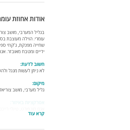
אודות אחוזת עומר
בגליל המערבי, מושב צור
ידיים ומטבח מאובזר. אנו 
חשוב לדעת:
לא ניתן לעשות מנגל ולה
מיקום:
גליל מערבי, מושב צוריאל, כ-5 דקות ממעלות, 30 דקות
אטרקציות באיזור:
אגם מונפורט, טיולי ריינג
קרא עוד
מספר חדרים:
4 חדרי שינה