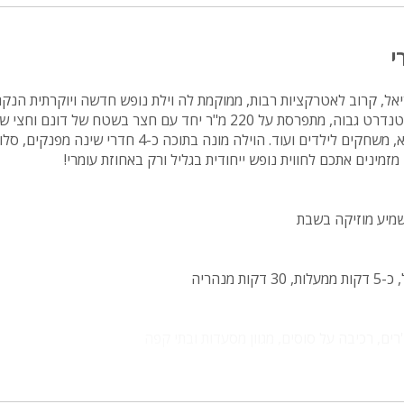
מיטה זוגית
י
פינת אוכל
wifi
יאל, קרוב לאטרקציות רבות, ממוקמת לה וילת נופש חדשה ויוקרתית הנק
עומרי. הוילה מעוצבת בסטנדרט גבוה, מתפרסת על 220 מ"ר יחד עם חצר בשטח של 
hot
שחייה מפנקת, ג'קוזי ספא, משחקים לילדים ועוד. הוילה מונה בתוכה כ-4 חדרי שינה
מזמינים אתכם לחווית נופש ייחודית בגליל ורק באחוזת עומרי!
מחירים
בזול
שמיע מוזיקה בשבת
בתי נופש
שולחן פול
 מנהריה
הוקי אוויר
חדר קולנוע
'רים, רכיבה על סוסים, מגוון מסעדות ובתי קפה
שף
נוף