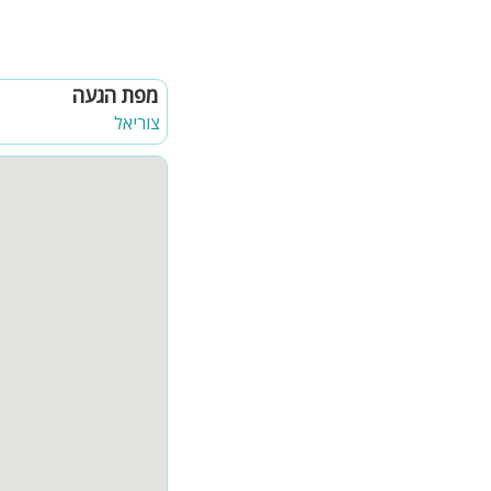
במיוחד לילדים:
בית עץ
מגלשה
מפת הגעה
קהל יעד:
צוריאל
אחוזת עומרי מתאימה לנופש
בוטיק.
לציבור הדתי:
בית כנסת במושב
ניתן להזמין:
ארוחות בוקר
כלול באירוח:
מגבות רחצה
סבונים
תה, קפה, סוכר, קפסולו
אמבטיה לתינוק