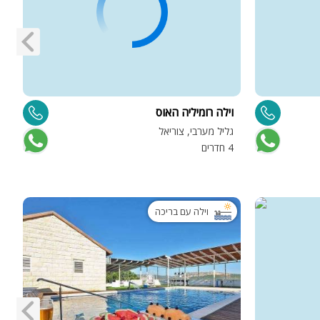
וילה רומיליה האוס
ו
גליל מערבי, צוריאל
ג
4 חדרים
7 
וילה עם בריכה