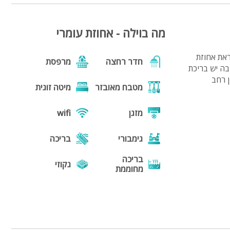
מה בוילה - אחוזת עומרי
ראת אחוזת
חדר רחצה
מרפסת
דונם וחצי שבה יש בריכת
 מפנקים, סלון רחב
מטבח מאובזר
מיטה זוגית
מזגן
wifi
גימבורי
בריכה
בריכה
גקוזי
מחוממת
נוף
מנגל
פינת מנגל
פינות ישיבה