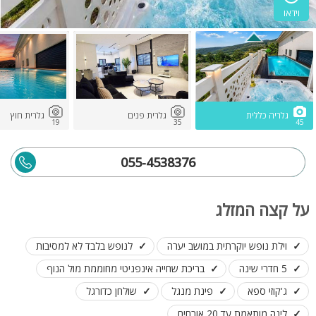
וידאו
גלריה כללית
גלרית פנים
גלרית חוץ
19
35
45
055-4538376
על קצה המזלג
וילת נופש יוקרתית במושב יערה
לנופש בלבד לא למסיבות
5 חדרי שינה
בריכת שחייה אינפניטי מחוממת מול הנוף
ג'קוזי ספא
פינת מנגל
שולחן כדורגל
לינה מותאמת עד 20 אורחים