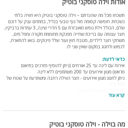
אודות וילה טוסקני בוטיק
תשכחו מכל מה שהכרתם – וילה טוסקני בוטיק היא חוויה בלתי
נשכחת. חופשה קסומה מול נוף טבעי בגליל, במתחם ענק על דונם
שלם, הכולל וילת נופש מאובזרת עם 5 חדרי שינה, 3 עמדות ברביקיו,
חצר עצומה עם בריכת שחייה מפנקת מחוממת מקורה ומפל מים,
משחקי חצר לילדים, מטבח חוץ ועוד שלל פינוקים. בואו להתארח,
לנפוש ולחגוג במקום שאין שני לו.
כדאי לדעת:
אירוח עם לינה עד 25 אורחים (ניתן להוסיף מזרנים בתיאום
מראש) מגוון אירועים עד 200 משתתפים ללא לינה
ניתן לחגוג מגוון אירועים - חצר הווילה רחבה ומשתרעת על שטח של
700 מ"ר
חניה פרטית עד 50 רכבים
קרא עוד
מספר חדרים:
5 חדרי שינה עם שירותים ומקלחת
חדר רחצה נוסף חיצוני
מה בוילה - וילה טוסקני בוטיק