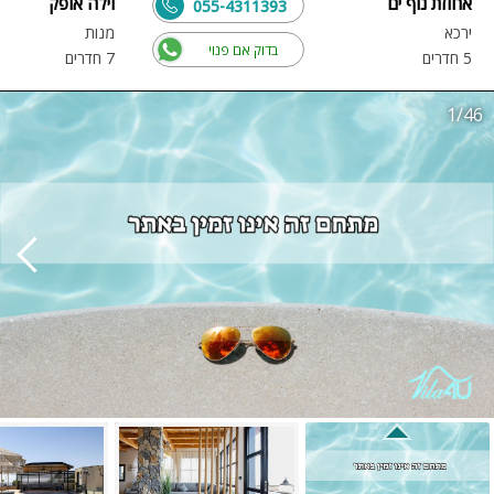
אחוזת נוף ים
וילה אופק
055-4311393
ירכא
מנות
בדוק אם פנוי
5 חדרים
7 חדרים
1/46