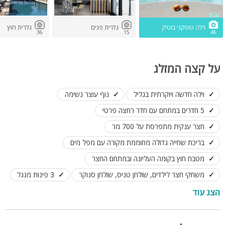
וילה טוסקני בוטיק
גלרית פנים
גלרית חוץ
36
15
46
על קצה המזלג
וילה חדשה ויוקרתית בגליל
נוף עוצר נשימה
5 חדרים במתחם עם חדר רחצה פרטי
חצר ענקית מתפרסת על 700 מר
בריכת שחייה גדולה מחוממת מקורה עם מפל מים
מטבח חוץ בקומה העליונה ובמתחם החצר
משחקי חצר לילדים, שולחן טניס, שולחן סנוקר
3 פינות מנגל
ריהוט גן, מדשאות
מתאימה לנופש כולל אירועים
הצג עוד
לינה עד 25 אורחים ואירועים עד 200 אורחים