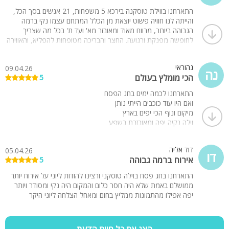
התארחנו בווילת טוסקנה בירכא 5 משפחות, 21 אנשים בסך הכל,
והייתה לנו חוויה פשוט יוצאת מן הכלל המתחם עצמו נקי ברמה
הגבוהה ביותר, מרווח מאוד ומאובזר מא' ועד ת' בכל מה שצריך
לחופשה מפנקת ורגועה. החצר והבריכה מטופחות להפליא, והאווירה
במקום נעימה, שקטה ומרגיעה. מעל הכל, השירות של בעל המקום
היה פשוט מקסים ואדיב בצורה יוצאת דופן; הוא היה זמין וקשוב לאורך
נהוראי
09.04.26
כל השהות, דאג שלא יחסר לנו דבר ואפילו פינק אותנו בקינוח
נה
הכי מומלץ בעולם
5
כנאפה מדהים וחם על חשבונו. בלי לחשוב פעמיים אנחנו בטוח נחזור
לכאן שוב, וממליצים באהבה לכל קבוצה או משפחה שמחפשת
התארחנו לכמה ימים בחג הפסח
חופשה איכותית בצפון.
ואם היו עוד כוכבים הייתי נותן
מיקום ונוף הכי יפים בארץ
וילה נקיה יפה ומאובזרת בשפע
לא חסר כלום
יוני המארח עם יחס מצוין ודאג לכול צרכינו
דוד אליה
05.04.26
מעל ומעבר
דו
אירוח ברמה גבוהה
5
תודה
ממליץ ממש
התארחנו בחג פסח בוילה טוסקני ורצינו להודות ליוני על אירוח יותר
ממושלם באמת שלא היה חסר כלום והמקום היה נקי ומסודר ויותר
יפה אפילו מהתמונות ממליץ בחום ומאחל הצלחה ליוני היקר
הצג את כל חוות הדעת