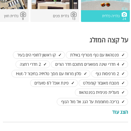
גלריה כללית
גלרית פנים
גלרית חוץ
8
13
24
על קצה המזלג
פנטהאוז עם נוף מטריף באילת
קו ראשון לחופי הים בעיר
4 חדרי שינה מפוארים מתוכם חדר הורים
2 חדרי רחצה
2 מרפסות נוף
סלון מרווח עם מסך טלויזיה בחיבור ל-Hot
מטבח מאובזר קומפלט
פינת אוכל ל6 סועדים
מעלית פנימית בפנטהאוז
בריכה מחוממת על הגג אל מול הנוף
פינות ישיבה, פינות שיזוף, ריהוט גן
פינת גריל
הצג עוד
לינה עד 14 אורחים