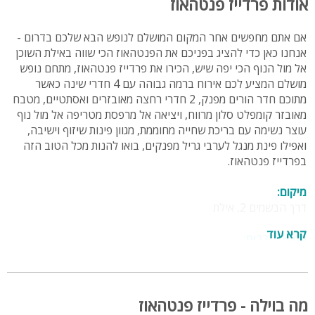
אודות פרדייז פנטהאוז
אם אתם מחפשים אחר המקום המושלם לנופש הבא שלכם בדרום -
אנחנו כאן כדי להציג בפניכם את הפנטהאוז הכי שווה באילת השוכן
אל מול הנוף הכי יפה שיש, הכירו את פרדייז פנטהאוז, מתחם נופש
מושלם המציע לכם אירוח ברמה גבוהה עם 4 חדרי שינה כאשר
מתוכם חדר הורים מפנק, 2 חדרי רחצה מאובזרים ואסתטיים, מטבח
מאובזר קומפלט סלון מרווח, ויציאה אל מרפסת מטריפה אל מול נוף
עוצר נשימה עם בריכת שחייה מחוממת, מגוון פינות שיזוף וישיבה,
ואפילו פינת מנגל לערבי גריל מפנקים, בואו להנות מכל הטוב הזה
בפרדייז פנטהאוז.
מיקום:
דרך הבשמים 2, אילת
קרא עוד
מספר חדרים:
4 חדרי שינה
2 חדרי רחצה
3 שירותים
מה בוילה - פרדייז פנטהאוז