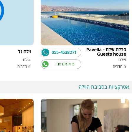
פבלה אילת - Pavella
וילה גל
055-4538271
Guests house
אילת
אילת
בדוק אם פנוי
5 חדרים
6 חדרים
אטרקציות בסביבת הוילה