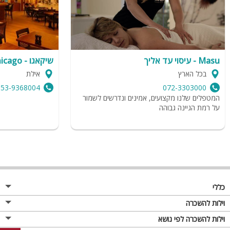
Masu - עיסוי עד אליך
שיקאגו - chicago
בכל הארץ
אילת
053-9368004
072-3303000
המטפלים שלנו מקצועים, אמינים ונדרשים לשמור
על רמת הגיינה גבוהה
כללי
מגזין
וילות להשכרה
פרסום באתר
וילות בצפון
וילות להשכרה לפי נושא