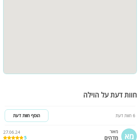
הולדת, מסיבות שחרור ועוד מגוון אירועים עד 40 אורחים. קיימת
אפשרות לינה במתחם
בחדר השינה ועוד לינה על מזרנים, סך הכל עד 10 אנשים
ניתן להזמין בתוספת תשלום:
דיג'י
קייטרינג
עיצוב והפקת האירוע
מפעילים מפעילות לכל סוגי המסיבות
חוות דעת על הוילה
6 חוות דעת
הוסף חוות דעת
מאור
27.06.24
מא
מדהים
5