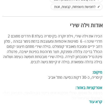
לחופשת משפחות, קבוצות, זוגות
אודות וילה שירי
הכירו את וילה שירי, וילת יוקרה בקיסריה בעלת 8 חדרים מתוכם 2
חדרי שינה ו- 6 סוויטות איכותיות ומעוצבות ברמת גימור גבוהה , סלון
רחב ידיים ומטבח מאובזר קומפלט. בוילה שירי מתחם חיצוני קסום
הכולל בריכה צלולה ומפנקת, חצר מרוהטת בפינות ישיבה, פרגולה
פינת גריל ומטבחון לצידה. בוילה שירי מובטחת חופשה נעימה ושלווה
בוילה גדולה ומפוארת. בוילה זו קיימת גישה לנכים.
מיקום:
קיסריה, כ-30 דקות נסיעה מתל אביב
אטרקציות באזור:
רכיבה על סוסים, טיולי טרקטורונים ביקור בגן הלאומי, במוזיאון ראלי
לאומנות וארכיאולוגיה
קרא עוד