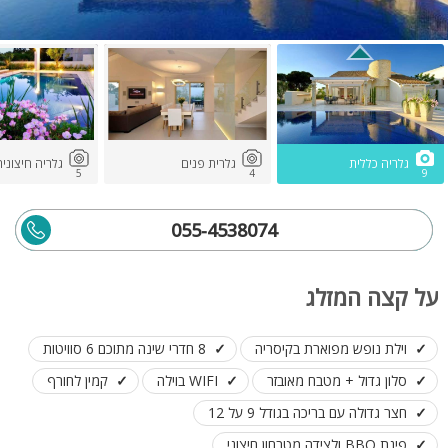
גלריה כללית
גלרית פנים
גלריה חיצוני
5
4
9
055-4538074
על קצה המזלג
וילת נופש מפוארת בקיסריה
8 חדרי שינה מתוכם 6 סוויטות
סלון גדול + מטבח מאובזר
WIFI בוילה
קמין לחורף
חצר גדולה עם בריכה בגודל 9 על 12
פינת BBQ ולצידה מטבחון חיצוני