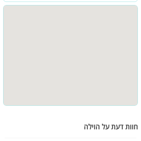
וילה שירי מתאימה לחופשה משפחתית, קבוצתית, ציבור דתי, ימי כיף
וערבי גיבוש, הלינה מותאמת עד: 20 איש, קיימת נגישות לנכים
יצירת קשר:
לחופשה יוקרתית בוילה שירי חייגו: 053-7106769
חוות דעת על הוילה