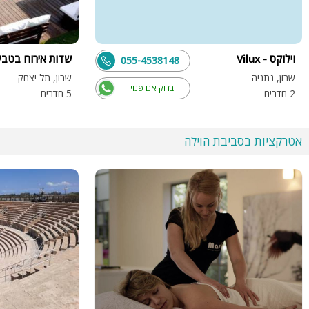
וילוקס - Vilux
שדות אירוח בטבע
055-4538148
שרון, נתניה
שרון, תל יצחק
בדוק אם פנוי
2 חדרים
5 חדרים
אטרקציות בסביבת הוילה