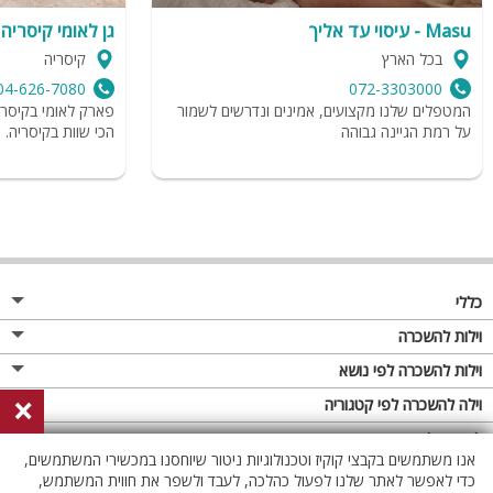
Masu - עיסוי עד אליך
גן לאומי קיסריה
בכל הארץ
קיסריה
04-626-7080
072-3303000
המטפלים שלנו מקצועים, אמינים ונדרשים לשמור
פארק לאומי בקיסר
על רמת הגיינה גבוהה
הכי שוות בקיסריה.
כללי
מגזין
וילות להשכרה
פרסום באתר
וילות בצפון
וילות להשכרה לפי נושא
×
תקנון
וילות במרכז
וילה לזוגות
וילה להשכרה לפי קטגוריה
מדיניות פרטיות
וילות בדרום
וילות למשפחות
וילות עם בריכה
לופטים להשכרה
אנו משתמשים בקבצי קוקיז וטכנולוגיות ניטור שיוחסנו במכשירי המשתמשים,
וילות באילת
וילות לציבור הדתי
וילה עם בריכה מחוממת
לופט
כדי לאפשר לאתר שלנו לפעול כהלכה, לעבד ולשפר את חווית המשתמש,