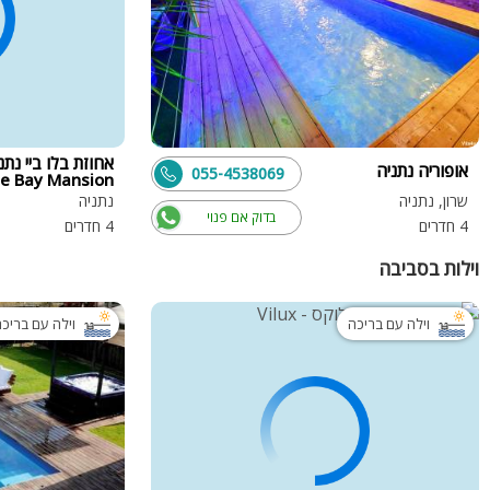
אחוזת בלו ביי נתנ
אופוריה נתניה
055-4538069
ue Bay Mansion
שרון, נתניה
נתניה
בדוק אם פנוי
4 חדרים
4 חדרים
וילות בסביבה
וילה עם בריכה
וילה עם בריכ