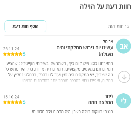
חוות דעת על הוילה
13 חוות דעת
הוסף חוות דעת
אביטל
אב
עשינו יום גיבוש מחלקתי והיה
26.11.24
מעולה!
5
התארחנו כ20 איש ליום כיף, השתמשנו בשירותי הקייטרינג שהציע
המקום וגם במעסים מקצועיים, המקום היה מרווח, נקי, היה ממש כל
מה שצריך, שי המקסים היה זמין ועזר לנו בהכל, בהחלט נמליץ על
המקום, ואפילו נבוא בהרכב מורחב יותר בהזדמנות הבאה!
לידור
16.10.24
לי
המלצה חמה
5
חגגתי רוווקות בוילה בשרון היה מדהים וילה חלומית!