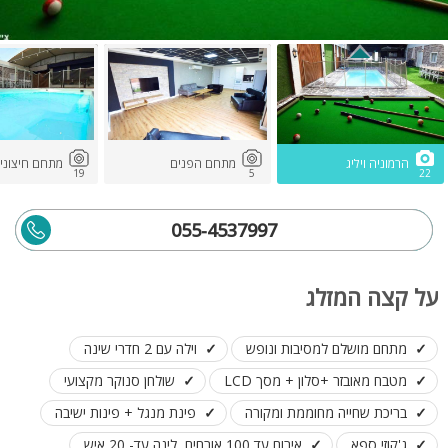
הרמוניה ויליג
מתחם הפנים
מתחם חיצוני
19
5
22
055-4537997
על קצה המזלג
מתחם מושלם למסיבות ונופש
וילה עם 2 חדרי שינה
מטבח מאובזר +סלון + מסך LCD
שולחן סנוקר מקצועי
בריכת שחייה מחוממת ומקורה
פינת מנגל + פינות ישיבה
ג'קוזי ספא
אירוח עד 100 אורחים, לינה עד- 20 איש