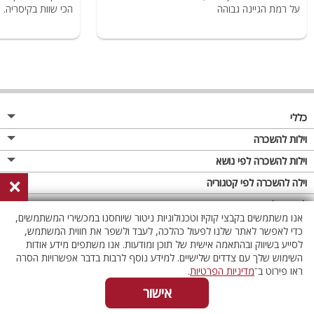
על רמת הגיינה גבוהה
הכי שוות בקיסריה.
כללי
מגזין
וילות להשכרה
פרסום באתר
וילות בצפון
וילות להשכרה לפי נושא
×
תקנון
וילות במרכז
וילה לזוגות
וילה להשכרה לפי קטגוריה
מדיניות פרטיות
וילות בדרום
וילות למשפחות
וילות עם בריכה
לופטים להשכרה
אנו משתמשים בקבצי קוקיז וטכנולוגיות ניטור שיוחסנו במכשירי המשתמשים,
וילות באילת
וילות לציבור הדתי
וילה עם בריכה מחוממת
לופט
כדי לאפשר לאתר שלנו לפעול כהלכה, לעבד ולשפר את חווית המשתמש,
וילות בשרון
לסייע בשיווק ובהתאמה אישית של תוכן ומודעות. אנו משתפים מידע אודות
אירוח דרוזי
וילה עם בריכה מחוממת מקורה
לופטים בצפון
השימוש שלך עם צדדים שלישיים. למידע נוסף לרבות בדבר אפשרויות הסרה
וילות באזור החרמון
וילות למסיבות
וילות עם סאונה
לופטים בדרום
ראו פירוט ב־
מדיניות הפרטיות
.
וילות לאירועים
וילות עם ג'קוזי
לופטים במרכז
אישור
ווטסאפ
055-4537997