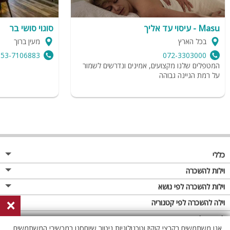
Masu - עיסוי עד אליך
סוגוי סושי בר
בכל הארץ
מעין ברוך
053-7106883
072-3303000
המטפלים שלנו מקצועים, אמינים ונדרשים לשמור
על רמת הגיינה גבוהה
כללי
מגזין
וילות להשכרה
פרסום באתר
וילות בצפון
וילות להשכרה לפי נושא
×
תקנון
וילות במרכז
וילה לזוגות
וילה להשכרה לפי קטגוריה
מדיניות פרטיות
וילות בדרום
וילות למשפחות
וילות עם בריכה
לופטים להשכרה
אנו משתמשים בקבצי קוקיז וטכנולוגיות ניטור שיוחסנו במכשירי המשתמשים,