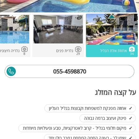
אחוזת אלת הגליל
גלרית פנים
גלריה חיצוני
8
29
34
055-4598870
על קצה המזלג
אחוזה מפנקת למשפחות וקבוצות בגליל העליון
פינוק ועיצוב ברמה גבוהה
מיקום חלומי בגליל - קרוב לאטרקציות, טבע ופעילויות מיוחדות
שימו לב - בעונה החמה המתחם נמכר כולו יחד