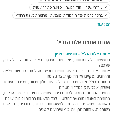
5 חדרי שינה + חדר מקשר + סוויטה פתוחה ענקית
בריכה פרטית ענקית מגודרת, מוצנעת - מחוממת בעונת החורף
חצר רחבה ומדשאות ירוקות
עמדת BBQ מקצועית + טאבון
הצג עוד
פעילויות ומשחקים לכל הגילאים - נדנדות, שולחן כדורגל ועוד
פינות ישיבה ושיזוף
מרפסות פרטיות בסוויטות
אודות אחוזת אלת הגליל
נוף גלילי מרהיב סביב המתחם
אחוזת אלת הגליל - חופשה בצפון
תאורת גן קסומה - אווירה לילית מרהיבה
מחפשים וילה מרווחת, יוקרתית ומפנקת בצפון שתהיה כולה רק
לינה עד 25 אורחים בכל המתחם, ועד 60 לאירועים קטנים
שלכם?
אחוזת אלת הגליל מציעה חוויית נופש מושלמת, פרטיות מלאה
ומרחבים ענקיים אל מול נוף עוצר נשימה
המתחם כולל וילה מרכזית גדולה עם סלון מרווח, מטבח מאובזר
ושולחן אוכל ענק בגודל 4 מטרים
בחצר המתחם מחכה לכם בריכת שחייה בנויה ופרטית ענקית,
מחוממת בעונה ומוצנעת לחלוטין, לצד מדשאות רחבות ופינות ישיבה
האחוזה מתאימה במיוחד למשפחות גדולות, חברים, חופשות
משותפות, שבתות חתן, ימי כיף ואירועים קטנים