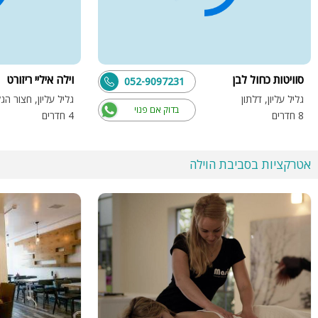
סוויטות כחול לבן
וילה איליי ריזורט
052-9097231
גליל עליון, דלתון
גליל עליון, חצור הג
בדוק אם פנוי
8 חדרים
4 חדרים
אטרקציות בסביבת הוילה