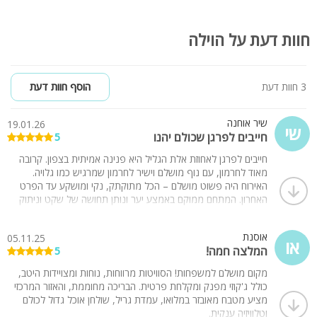
חוות דעת על הוילה
3 חוות דעת
הוסף חוות דעת
שיר אוחנה
19.01.26
שי
חייבים לפרגן שכולם יהנו
5
חייבים לפרגן לאחוזת אלת הגליל היא פנינה אמיתית בצפון. קרובה
מאוד לחרמון, עם נוף מושלם וישיר לחרמון שמרגיש כמו גלויה.
האירוח היה פשוט מושלם – הכל מתוקתק, נקי ומושקע עד הפרט
האחרון. המתחם ממוקם באמצע יער ונותן תחושה של שקט וניתוק
מוחלט. בערב המקום כולו נדלק ומואר בצורה קסומה שיוצרת אווירה
מיוחדת ומרגשת. חוויה מדהימה, ממליצים בחום ונחזור בוודאות.
אוסנת
05.11.25
או
המלצה חמה!
5
מקום מושלם למשפחות! הסוויטות מרווחות, נוחות ומצויידות היטב,
כולל ג'קוזי מפנק ומקלחת פרטית. הבריכה מחוממת, והאזור המרכזי
מציע מטבח מאובזר במלואו, עמדת גריל, שולחן אוכל גדול לכולם
וטלוויזיה ענקית.