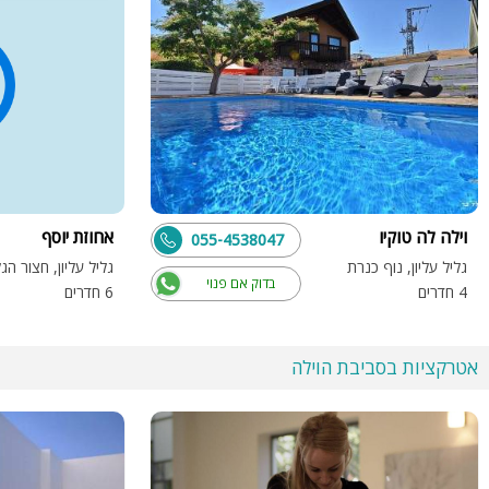
וילה לה טוקיו
אחוזת יוסף
055-4538047
גליל עליון, נוף כנרת
גליל עליון, חצור הג
בדוק אם פנוי
4 חדרים
6 חדרים
אטרקציות בסביבת הוילה