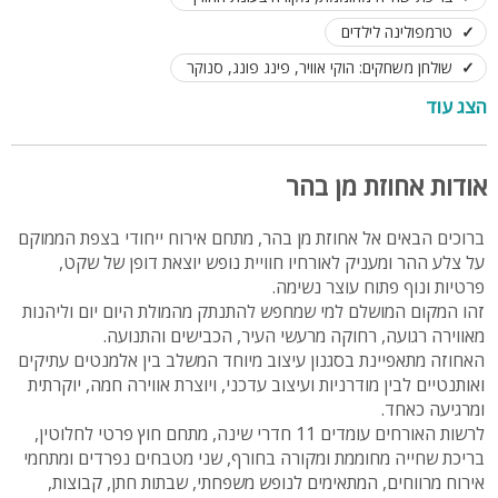
טרמפולינה לילדים
שולחן משחקים: הוקי אוויר, פינג פונג, סנוקר
חדר אוכל: שולחנות וכיסאות ל 45 איש
8 חניות פרטיות
הצג עוד
נוף עוצר נשימה
נופש משפחות, זוגות, עד 45 אנשים
אודות אחוזת מן בהר
ברוכים הבאים אל אחוזת מן בהר, מתחם אירוח ייחודי בצפת הממוקם
על צלע ההר ומעניק לאורחיו חוויית נופש יוצאת דופן של שקט,
פרטיות ונוף פתוח עוצר נשימה.
זהו המקום המושלם למי שמחפש להתנתק מהמולת היום יום וליהנות
מאווירה רגועה, רחוקה מרעשי העיר, הכבישים והתנועה.
האחוזה מתאפיינת בסגנון עיצוב מיוחד המשלב בין אלמנטים עתיקים
ואותנטיים לבין מודרניות ועיצוב עדכני, ויוצרת אווירה חמה, יוקרתית
ומרגיעה כאחד.
לרשות האורחים עומדים 11 חדרי שינה, מתחם חוץ פרטי לחלוטין,
בריכת שחייה מחוממת ומקורה בחורף, שני מטבחים נפרדים ומתחמי
אירוח מרווחים, המתאימים לנופש משפחתי, שבתות חתן, קבוצות,