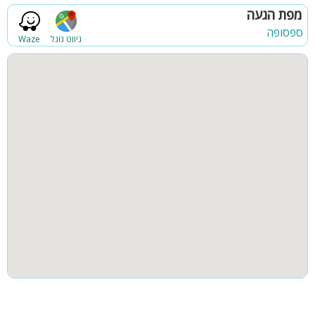
מנגל
פינת מנגל
מפת הגעה
ג'קוזי ספא מחומם וגדול - 6 מקומות
מיטות שיזוף ופינות ישיבה
ספסופה
פינות ישיבה
תאורת גן
ניווט גוגל
Waze
פרגולה מקורה, מדשאות
פינת מנגל, פרגולה למרפסת
גינה
בריכה מקורה
משחקי שולחן: פינג פונג, סנוקר
רמקולים למוזיקת רקע - לא בשבת
פינת מנגל מקצועית
חצר
קבוצות גדולות
טרמפולינה לילדים
תאורה לילית
קהל יעד:
משפחות, קבוצות, ציבור דתי (קיים בית כנסת בקרבה) ימי כיף וגיבוש