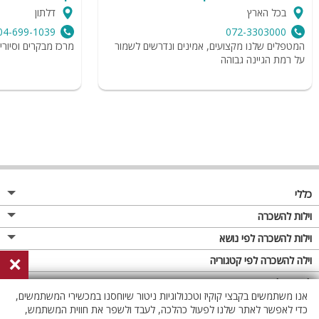
בכל הארץ
דלתון
04-699-1039
072-3303000
המטפלים שלנו מקצועים, אמינים ונדרשים לשמור
מרכז מבקרים וסיוריי 
על רמת הגיינה גבוהה
כללי
מגזין
וילות להשכרה
פרסום באתר
וילות בצפון
וילות להשכרה לפי נושא
×
תקנון
וילות במרכז
וילה לזוגות
וילה להשכרה לפי קטגוריה
מדיניות פרטיות
וילות בדרום
וילות למשפחות
וילות עם בריכה
לופטים להשכרה
אנו משתמשים בקבצי קוקיז וטכנולוגיות ניטור שיוחסנו במכשירי המשתמשים,
וילות באילת
וילות לציבור הדתי
וילה עם בריכה מחוממת
לופט
כדי לאפשר לאתר שלנו לפעול כהלכה, לעבד ולשפר את חווית המשתמש,