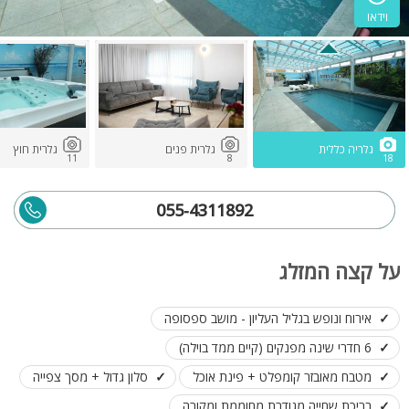
וידאו
גלריה כללית
גלרית פנים
גלרית חוץ
11
8
18
055-4311892
על קצה המזלג
אירוח ונופש בגליל העליון - מושב ספסופה
6 חדרי שינה מפנקים (קיים ממד בוילה)
מטבח מאובזר קומפלט + פינת אוכל
סלון גדול + מסך צפייה
בריכת שחייה מגודרת מחוממת ומקורה