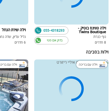
וילה טווינס בוטיק -
וילה שירת הנחל
055-4318293
Twins Boutique
נוף כנרת
גליל עליון, שדה נח
בדוק אם פנוי
8 חדרים
6 חדרים
וילות בסביבה
וילה עם בריכה
וילה עם בריכ