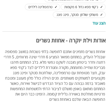
ג'קוזי ספא גדול 6 מקומות
טרמפולינה לילדים
משחקי שולחן: סנוקר, פינג פונג
פינת מנגל מקצועית - לא בשבת
הצג עוד
מערכת שמע בבריכה - לא בשבת
לנופש, ימי כיף ואירוח. לינה עד 20 אורחים
אודות וילת יוקרה - אחוזת נשרים
אחוזת נשרים מזמינים אתכם לחופשה בלתי נשכחת במושב ספסופה
שבגליל העליון, במתחם מפואר המציע 6 חדרי שינה מרווחים, 5 חדרי
רחצה וחדר ביטחון מובנה לשקט נפשי מלא. בלב המתחם תיהנו
מבריכת שחייה מחוממת, מקורה ומגודרת לילדים לצד ג'קוזי ספא
ענק, חצר מטופחת עם טרמפולינה, שולחנות סנוקר ופינג פונג
מקצועיים למשחקים משותפים. פנים הוילה כולל סלון מעוצב ומטבח
מאובזר ברמה גבוהה עם כל הציוד הנדרש לבישול ואירוח, כאשר
המתחם מותאם באופן מושלם לציבור הדתי ולמשפחות המחפשות
פרטיות מוחלטת באווירה גלילית קסומה. הזמינו כבר היום את
החופשה הבאה שלכם באחוזת נשרים