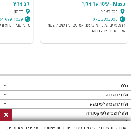
Masu - עיסוי עד אליך
יקב אדיר
בכל הארץ
דלתון
04-699-1039
072-3303000
המטפלים שלנו מקצועים, אמינים ונדרשים לשמור
מרכז מבקרים וסיוריי 
על רמת הגיינה גבוהה
כללי
מגזין
וילות להשכרה
פרסום באתר
וילות בצפון
וילות להשכרה לפי נושא
×
תקנון
וילות במרכז
וילה לזוגות
וילה להשכרה לפי קטגוריה
מדיניות פרטיות
וילות בדרום
וילות למשפחות
וילות עם בריכה
לופטים להשכרה
אנו משתמשים בקבצי קוקיז וטכנולוגיות ניטור שיוחסנו במכשירי המשתמשים,
וילות באילת
וילות לציבור הדתי
וילה עם בריכה מחוממת
לופט