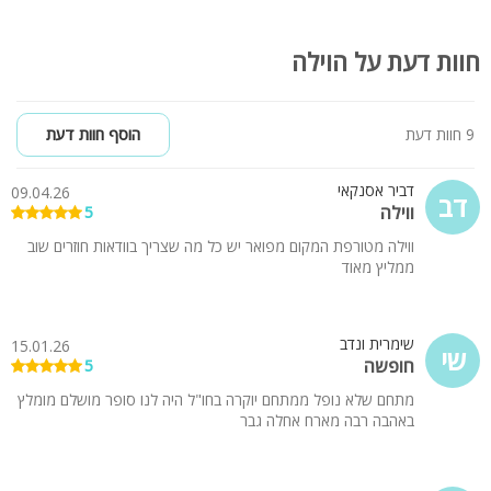
•פינת מנגל
קהל יעד:
חוות דעת על הוילה
מתאים גם לשומרי שבת – פלטת שבת, מיחם ובית כנסת קרוב.
מתאים לכל סוגי האירוח – משפחות, קבוצות, ימי הולדת, מסיבות
סולידיות, ואירוח מותאם לציבור הדתי והחרדי.
9 חוות דעת
הוסף חוות דעת
‏WiFi חופשי ונוחות מקסימלית – לחופשה יוקרתית ומושלמת! לינה 23
אורחים
דביר אסנקאי
09.04.26
דב
ווילה
5
תנאי ביטול:
100% מסכום ההזמנה בביטול 4 ימים או פחות לפני החופשה.
ווילה מטורפת המקום מפואר יש כל מה שצריך בוודאות חוזרים שוב
ממליץ מאוד
50% מסכום ההזמנה בביטול 7 ימים.
שימרית ונדב
15.01.26
שי
חופשה
5
מתחם שלא נופל ממתחם יוקרה בחו"ל היה לנו סופר מושלם מומלץ
באהבה רבה מארח אחלה גבר