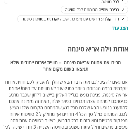
לכל סוויטה
בריכת שחייה מחוממת לכל סוויטה
חדר קולנוע מרשים עם מערכת ישיבה יוקרתית בסוויטת סינמה
הצג עוד
מותאם למשפחות, קבוצות וזוגות
עד 23 אורחים ללינה בכל המתחם
אודות וילה אריא סינמה
הכירו את אחוזת אריאה סינמה – חוויית אירוח ייחודית שלא
תמצאו בשום מקום אחר
אנו גאים להציג לכם את הדבר הבא שהולך להעניק לכם חווית אירוח
יוקרתית ברמה הגבוהה ביותר כמו שעוד לא חוויתם עד היום! אחוזת
אריאה סינמה, פנינת נופש בגליל העליון ביישוב דלתון שכבר מרגע
כניסתכם למתחם עצמו תבחינו בפאר שלה, האחוזה מזמינה אתכם
להתענג בנופש הבא שלכם מכל רגע שהמתחם הקסום שלנו מציע
לכם, המתחם כולל סך הכל 4 חדרים אך מחולק ל 2 סוויטות אירוח
מפנקות פרטיות ומאובזרות בכל הדרוש, כאשר בסוויטה אחת תהנו
מעיצוב מרשים וחלל פתוח משגע ובסוויטה השנייה 3 חדרי שינה. לכל