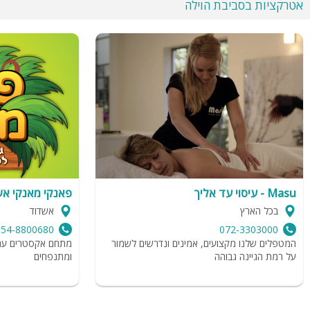
אטרקציות בסביבת הוילה
Masu - עיסוי עד אליך
פאנקי מאנקי א
בכל הארץ
אשדוד
054-8800680
072-3303000
המטפלים שלנו מקצועים, אמינים ונדרשים לשמור
מתחם אקסטרים עם מ
על רמת הגיינה גבוהה
ומתנפחים