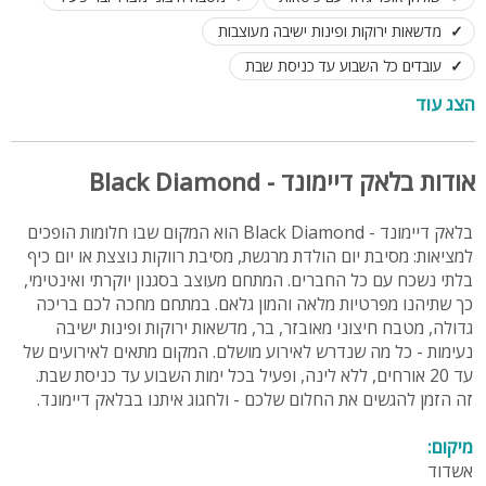
מדשאות ירוקות ופינות ישיבה מעוצבות
עובדים כל השבוע עד כניסת שבת
חדר רחצה עם מקלחת ושירותים
הצג עוד
מושלם לימי הולדת, וועדי עובדים, רווקים ורווקות
אודות בלאק דיימונד - Black Diamond
בלאק דיימונד - Black Diamond הוא המקום שבו חלומות הופכים
למציאות: מסיבת יום הולדת מרגשת, מסיבת רווקות נוצצת או יום כיף
בלתי נשכח עם כל החברים. המתחם מעוצב בסגנון יוקרתי ואינטימי,
כך שתיהנו מפרטיות מלאה והמון גלאם. במתחם מחכה לכם בריכה
גדולה, מטבח חיצוני מאובזר, בר, מדשאות ירוקות ופינות ישיבה
נעימות - כל מה שנדרש לאירוע מושלם. המקום מתאים לאירועים של
עד 20 אורחים, ללא לינה, ופעיל בכל ימות השבוע עד כניסת שבת.
זה הזמן להגשים את החלום שלכם - ולחגוג איתנו בבלאק דיימונד.
מיקום:
אשדוד