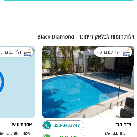
וילות דומות לבלאק דיימונד - Black Diamond
וילה עם בריכה
וילה עם בריכ
וילה מזל
אחוזת וניש
053-3432747
דרום והנגב, אשדוד
מישור החוף, עזריקם