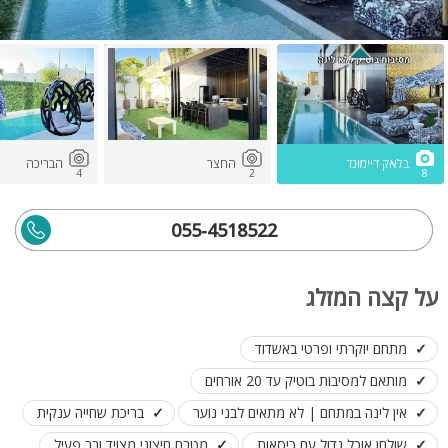
בלאק דיימונד
החצר
הבריכה
4
2
8
055-4518522
על קצה המזלג
מתחם יוקרתי ופרטי באשדוד
מותאם למסיבות בוטיק עד 20 אורחים
אין לינה במתחם | לא מתאים לבני נוער
בריכת שחייה ענקית
שולחן אוכל גדול עם כיסאות
מטבח חיצוני מצויד ובר פעיל