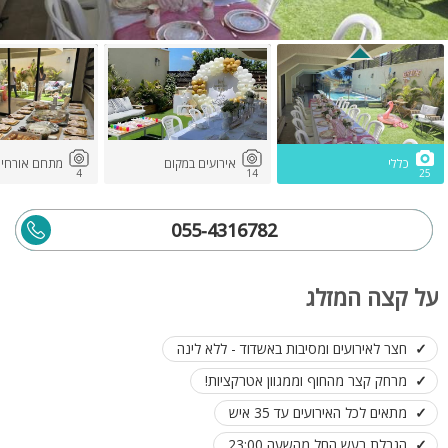
כללי
אירועים במקום
מתחם אורחים
4
14
25
055-4316782
על קצה המזלג
חצר לאירועים ומסיבות באשדוד - ללא לינה
מרחק קצר מהחוף וממגוון אטרקציות!
מתאים לכל האירועים עד 35 איש
הגבלת רעש החל מהשעה 23:00