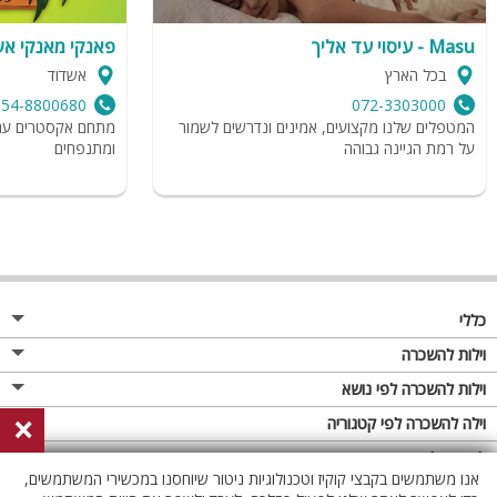
Masu - עיסוי עד אליך
פאנקי מאנקי א
בכל הארץ
אשדוד
054-8800680
072-3303000
המטפלים שלנו מקצועים, אמינים ונדרשים לשמור
מתחם אקסטרים עם מ
על רמת הגיינה גבוהה
ומתנפחים
כללי
מגזין
וילות להשכרה
פרסום באתר
וילות בצפון
וילות להשכרה לפי נושא
×
תקנון
וילות במרכז
וילה לזוגות
וילה להשכרה לפי קטגוריה
מדיניות פרטיות
וילות בדרום
וילות למשפחות
וילות עם בריכה
לופטים להשכרה
אנו משתמשים בקבצי קוקיז וטכנולוגיות ניטור שיוחסנו במכשירי המשתמשים,
וילות באילת
וילות לציבור הדתי
וילה עם בריכה מחוממת
לופט