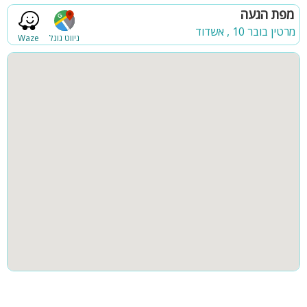
קבוצות גדולות
למסיבות
מפת הגעה
קהל יעד
החצר בטיילת מתאימה למגוון של אירועים החל מיום הולדת ומסיבת
מרטין בובר 10 , אשדוד
ניווט גוגל
Waze
רווקות ועד בת מצווה בר מצווה וימי גיבוש וחברה. האירוח במתחם עד
35 איש.