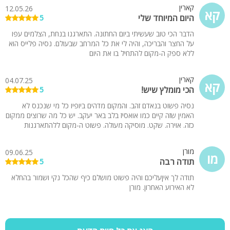
קארין
12.05.26
קא
היום המיוחד שלי
5
הדבר הכי טוב שעשיתי ביום החתונה. התארגנו בנחת, הצלמים עפו
על החצר והבריכה, והיה לי את כל המרחב שבעולם. נסיה פלייס הוא
ללא ספק ה-מקום להתחיל בו את היום
קארין
04.07.25
קא
הכי מומלץ שיש!
5
נסיה פשוט בנאדם זהב. והמקום מדהים ביופיו כל מי שנכנס לא
האמין שזה קיים כמו אואסיז בלב באר יעקב. יש כל מה שרוצים ממקום
כזה. אוירה. שקט. מוסיקה מעולה. פשוט ה-מקום ללהתארגנות
מורן
09.06.25
מו
תודה רבה
5
תודה לך איןעליכם והיה פשוט מושלם כיף שהכל נקי ושמור בהחלא
לא האירוע האחרון. מורן