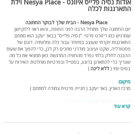
אודות נסיה פלייס איוונט - Nesya Place וילת
התארגנות לכלה
Nesya Place - הבית שלך לבוקר החתונה
יום החתונה שלך מתחיל הרבה לפני החופה, והוא ראוי ללוקיישן
שמרגיש כמו ריזורט פרטי. "נסיה פלייס" בבאר יעקב הוא מתחם
התארגנות יוקרתי שעוצב במיוחד עבור כלה ומלוותיה. דונם של
פסטורליה, שקט ועיצוב מודרני מחכים רק לכן, כדי להפוך את שעות
ההכנה לחלק בלתי נפרד מהחוויה המרגשת. כאן תמצאי את כל מה
שצריך כדי להתארגן ברוגע, בסטייל ובפרטיות מוחלטת. האירוח על
בסיס יומי (
ללא לינה
)
מיקום:
מרכז הארץ, באר יעקב ( חנייה פרטית צמודה למתחם )
מה בלוז: יום של פינוק 9:00-17:00
קרא עוד
09:00
- הגעה בנחת: נחיתה רכה בחנייה הפרטית וכניסה למתחם
ממוזג ומזמין.