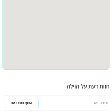
פינוק ורחצה
: חדר התארגנות ענק, מקלחות ואמבטיה מפנקת
לרגעים של שקט
חוץ וצילומים
: בריכת חוף ייחודית, מדשאות מטופחות ועצי נוי שיוצרים
רקע מושלם לצלם
אווירה:
מוזיקת רקע לפי הטעם האישי שלך
חוות דעת על הוילה
6 חוות דעת
הוסף חוות דעת