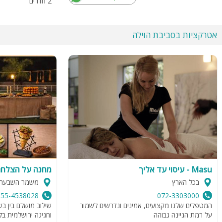
2 חדרים
אטרקציות בסביבת הוילה
Masu - עיסוי עד אליך
מחנה על הצלח
בכל הארץ
משמר השבעה
055-4538028
072-3303000
המטפלים שלנו מקצועים, אמינים ונדרשים לשמור
שילוב מושלם בין בש
על רמת הגיינה גבוהה
וחגיגה ירושלמית ב