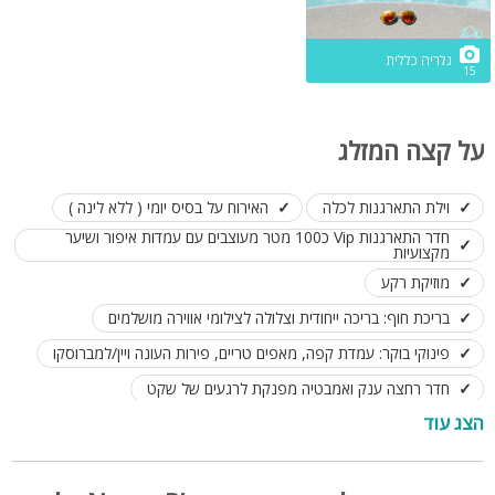
גלריה כללית
15
על קצה המזלג
וילת התארגנות לכלה
האירוח על בסיס יומי ( ללא לינה )
חדר התארגנות Vip כ100 מטר מעוצבים עם עמדות איפור ושיער
מקצועיות
מוזיקת רקע
בריכת חוף: בריכה ייחודית וצלולה לצילומי אווירה מושלמים
פינוקי בוקר: עמדת קפה, מאפים טריים, פירות העונה ויין/למברוסקו
חדר רחצה ענק ואמבטיה מפנקת לרגעים של שקט
הצג עוד
חנייה פרטית: הגעה בנחת וגישה נוחה לך ולספקים
פרטיות מוחלטת: המתחם עומד לרשותך ולרשות המלוות בלבד
לוקיישן לצילומים: אינספור פינות חמד פוטוגניות בחצר ובוילה