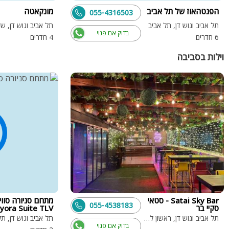
הפנטהאוז של תל אביב
מונקאטה
055-4316503
תל אביב וגוש דן, תל אביב
תל אביב וגוש דן, ש
בדוק אם פנוי
6 חדרים
4 חדרים
וילות בסביבה
Satai Sky Bar - סטאי
מתחם סניורה סווי
055-4538183
סקיי בר
yora Suite TLV
תל אביב וגוש דן, ראשון לציון
תל אביב וגוש דן, תל
בדוק אם פנוי