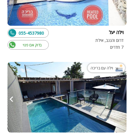
וילה יעל
055-4537980
דרום והנגב, אילת
בדוק אם פנוי
7 חדרים
וילה עם בריכה