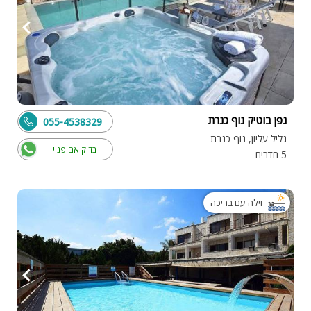
גפן בוטיק נוף כנרת
055-4538329
גליל עליון, נוף כנרת
בדוק אם פנוי
5 חדרים
וילה עם בריכה