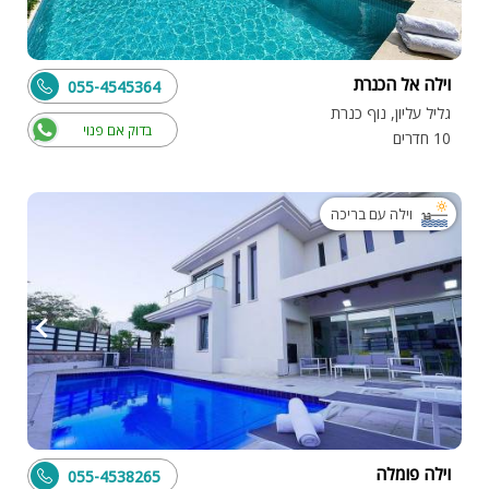
וילה אל הכנרת
055-4545364
גליל עליון, נוף כנרת
בדוק אם פנוי
10 חדרים
וילה עם בריכה
וילה פומלה
055-4538265