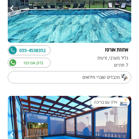
אחוזת אורפז
055-4538352
גליל מערבי, זרעית
בדוק אם פנוי
7 חדרים
מכבדים שוברי מילואים
וילה עם בריכה