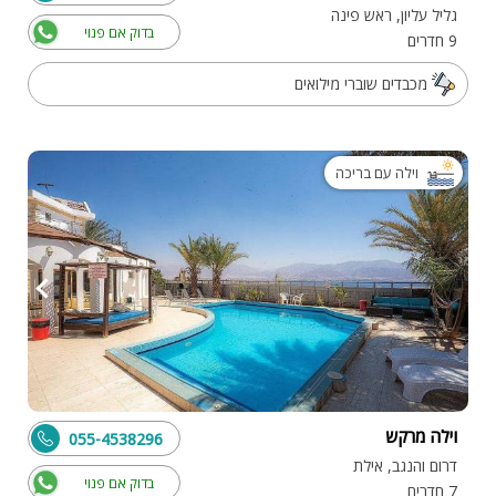
גליל עליון, ראש פינה
בדוק אם פנוי
9 חדרים
מכבדים שוברי מילואים
וילה עם בריכה
וילה מרקש
055-4538296
דרום והנגב, אילת
בדוק אם פנוי
7 חדרים