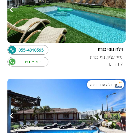
וילה נופי כנרת
055-4310595
גליל עליון, נוף כנרת
בדוק אם פנוי
7 חדרים
וילה עם בריכה