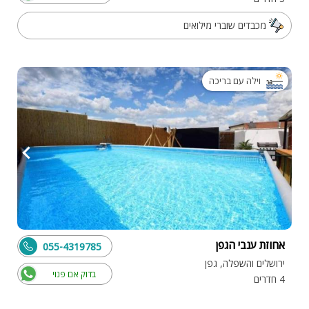
מכבדים שוברי מילואים
וילה עם בריכה
אחוזת ענבי הגפן
055-4319785
ירושלים והשפלה, גפן
בדוק אם פנוי
4 חדרים