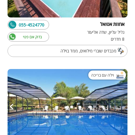
אחוזת אטואל
055-4524770
גליל עליון, שדה אליעזר
בדוק אם פנוי
8 חדרים
מכבדים שוברי מילואים, ממד בוילה
וילה עם בריכה