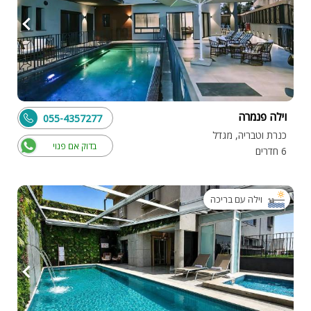
וילה פנמרה
055-4357277
כנרת וטבריה, מגדל
בדוק אם פנוי
6 חדרים
וילה עם בריכה