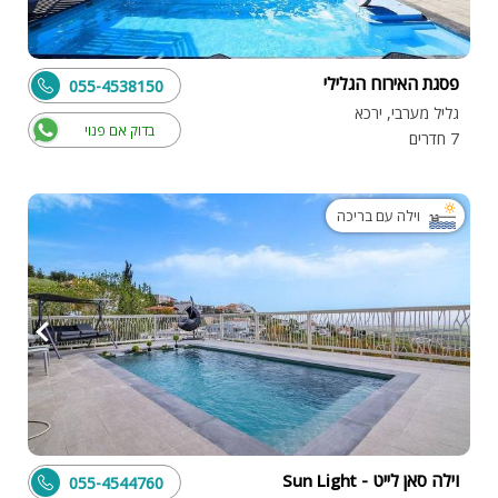
פסגת האירוח הגלילי
055-4538150
גליל מערבי, ירכא
בדוק אם פנוי
7 חדרים
וילה עם בריכה
וילה סאן לייט - Sun Light
055-4544760