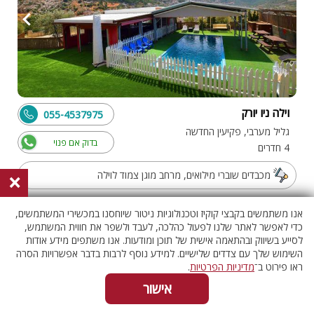
וילה ניו יורק
055-4537975
גליל מערבי, פקיעין החדשה
בדוק אם פנוי
4 חדרים
מכבדים שוברי מילואים, מרחב מוגן צמוד לוילה
×
אנו משתמשים בקבצי קוקיז וטכנולוגיות ניטור שיוחסנו במכשירי המשתמשים,
כדי לאפשר לאתר שלנו לפעול כהלכה, לעבד ולשפר את חווית המשתמש,
וילה עם בריכה
לסייע בשיווק ובהתאמה אישית של תוכן ומודעות. אנו משתפים מידע אודות
השימוש שלך עם צדדים שלישיים. למידע נוסף לרבות בדבר אפשרויות הסרה
ראו פירוט ב־
מדיניות הפרטיות
.
אישור