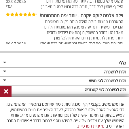
פשוט מושלםםם! הרבה יותר יפה מהתמונות. וחיים
02.08.2026
עדי
האלוף שזמין לכל דבר, תודה רבה ורוצו לסגור תאריך;)
וילה אלטה לוקס יוקרה
-
יותר יפה מהתמונות!
התארחנו 5 זוגות בוילה הוילה היתה נקייה ומטופחת
הבריכה יפיפייה יותר יפה ומפנק מהתמונות! הילדים
מאד נהנו בחדר המשחקים (מתאים לילדים גדולים
יותר, פחות לתינוקות ) חיים היה זמין לכל צורך
והתייחס מאד יפה לכל בקשה ובמקצוענות רבה ואפילו
30.07.2026
רותי
עשה לנו תמונות משפחתיות יפות לסיום:)
וילה אלטה לוקס יוקרה
-
הכי מומלץ מכל הוילות שהתארחו
כללי
בשנים הקודמים
הוילה היתה מאוד נקיה ומסודרת החדרים מדהמים
מגזין
וילות להשכרה
התארחו 4 מישפחות לכל זוג היה חדר עם מקלחת
פרסום באתר
וילות בצפון
וילות להשכרה לפי נושא
ושרותים צמודים הבריכה מעלפת חדר משחקים וחדר
קולנוע עשו לנו את השבת אנחנו מאוד נהננו בטוח
×
תקנון
וילות במרכז
וילה לזוגות
וילה להשכרה לפי קטגוריה
נמליץ ובטוח גם נחזור והכי חשוב תודה ענקית לחיים
26.07.2026
רונית כהן
מדיניות פרטיות
על השירות והיחס שקבלנו ממליצה בחום
וילות בדרום
וילות למשפחות
וילות עם בריכה
לופטים להשכרה
אנו משתמשים בקבצי קוקיז וטכנולוגיות ניטור שיוחסנו במכשירי המשתמשים,
וילה אלטה לוקס יוקרה
-
ממליצה בחום
וילות באילת
וילות לציבור הדתי
וילה עם בריכה מחוממת
לופט
כדי לאפשר לאתר שלנו לפעול כהלכה, לעבד ולשפר את חווית המשתמש,
אני כותבת את חוות הדעת שלי שאני עוד בוילה פשוט
וילות בשרון
לסייע בשיווק ובהתאמה אישית של תוכן ומודעות. אנו משתפים מידע אודות
אירוח דרוזי
וילה עם בריכה מחוממת מקורה
לופטים בצפון
אין לנו חשק לעזוב את הוילה התארחנו 4 מישפחות
השימוש שלך עם צדדים שלישיים. למידע נוסף לרבות בדבר אפשרויות הסרה
ל3 לילות הוילה ברמת נקיון לא 5 כוכבים אני הייתי
וילות באזור החרמון
וילות למסיבות
וילות עם סאונה
לופטים בדרום
ראו פירוט ב־
מדיניות הפרטיות
.
נותנת 10 כוכבים החדרים הכי מפנקים שיש הבריכה