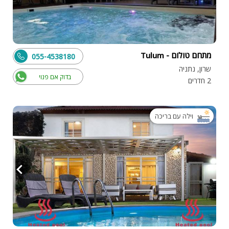
מתחם טולום - Tulum
055-4538180
שרון, נתניה
בדוק אם פנוי
2 חדרים
וילה עם בריכה