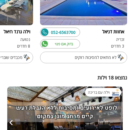
אחוזת דניאל
וילה גרנד רויאל
052-6563700
זכריה
נטועה
בדוק אם פנוי
3 חדרים
8 חדרים
לא מתאים למסיבות רווקים
מכבדים שוברי 
נמצאו 18 וילות
וילה עם בריכה