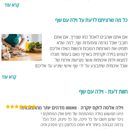
ספק שמדובר במחווה מפנקת במיוחד. אפשרי לזוגות אוהבים כמחווה
קרא עוד
רומנטית, לקבוצות ו/או למשפחות
כל מה שרציתם לדעת על וילה עם שף
אם אתם אוהבים לאכול כמו שצריך, אם אתם
חובבי אוכל גורמה ומסעדות שף, למה שלא
תזמינו את הארוחות הטובות והשוות האלו אליכם
לנופש בוילה יוקרתית בארץ? כאם בעמוד תוכלו
למצוא וילות איכותיות אשר מציעות אירוח של
אוכל איכותית שיתבצע על ידי שף אישי שיגיע עד אליכם!
קרא עוד
חוות דעת - וילה עם שף
וילה אלטה לוקס יוקרה
-
וואווווו מדהים יותר מהתמונות!!!
היינו חמשוש בוילה המהממת של חיים ואלן המתוקים !
ניכר שהם חשבו על כל פינה, על כל פינוק. הכל הכל
ברמה הגבוהה ביותר ולא חסכו בכלום:) נקי מפנק והיה