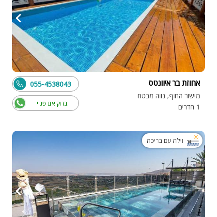
אחוזת בר איוונטס
055-4538043
מישור החוף, נווה מבטח
בדוק אם פנוי
1 חדרים
וילה עם בריכה