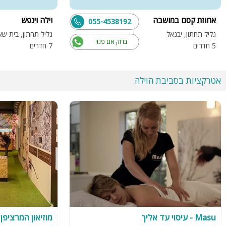
אחוזת קסם במושבה
וילה וינפש
055-4538192
גליל תחתון, יבנאל
גליל תחתון, בית שא
בדוק אם פנוי
5 חדרים
7 חדרים
אטרקציות בסביבת הוילה
Masu - עיסוי עד אליך
מוזיאון המרציפן