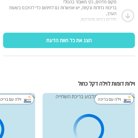
מקום מדהים, נקי מאובזר בהכול!
בריכות גדולות ונקיות, יש אפשרות גם לחימום כדי להיכנס בשעות
מתאים לשומרי שבת
הערב,
חדרים נקיים ומפנקים,
בחצר של כל וילה:
ובכללי האווירה שם וואוו נהננו במקסימום, מומולץ מאוד!
בריכה מחוממת ענקית
שולחנות פינג פונג
טרמפולינות לילדים
הצג את כל חוות הדעת
גריל גז גדול
פינות ישיבה מפנקות
נוף מטורף עם שקיעות משגעות
אין לי מילה רעה להגיד פשוט חוויה!
המארחים קשובים מאוד❤️
וילות דומות לוילה דקל כחול
וילה עם בריכה
וילה עם בריכ