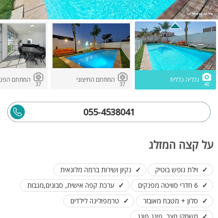
גלריה כללית
המתחם החיצוני
המתחם הפני
37
37
40
055-4538041
על קצה המזלג
וילת נופש בוטיק
נקיון ושירות ברמה מלונאית
6 חדרי סוויטה מפנקים
ערכת קפה אישית, סבונים,מגבות
סלון + מטבח מאובזר
טרמפולינה לילדים
משחקי חצר, פינג פונג