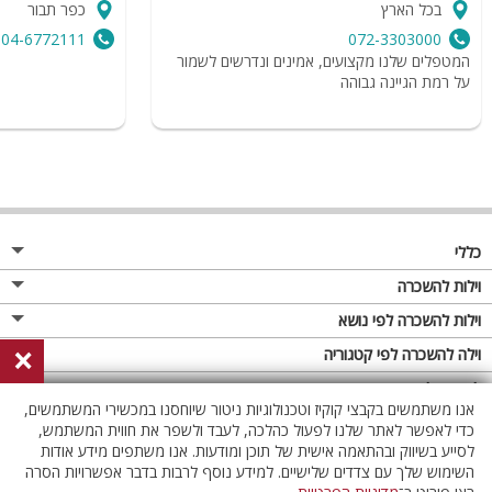
בכל הארץ
כפר תבור
04-6772111
072-3303000
המטפלים שלנו מקצועים, אמינים ונדרשים לשמור
על רמת הגיינה גבוהה
כללי
מגזין
וילות להשכרה
פרסום באתר
וילות בצפון
וילות להשכרה לפי נושא
×
תקנון
וילות במרכז
וילה לזוגות
וילה להשכרה לפי קטגוריה
מדיניות פרטיות
וילות בדרום
וילות למשפחות
וילות עם בריכה
לופטים להשכרה
אנו משתמשים בקבצי קוקיז וטכנולוגיות ניטור שיוחסנו במכשירי המשתמשים,
וילות באילת
וילות לציבור הדתי
וילה עם בריכה מחוממת
לופט
כדי לאפשר לאתר שלנו לפעול כהלכה, לעבד ולשפר את חווית המשתמש,
וילות בשרון
לסייע בשיווק ובהתאמה אישית של תוכן ומודעות. אנו משתפים מידע אודות
אירוח דרוזי
וילה עם בריכה מחוממת מקורה
לופטים בצפון
השימוש שלך עם צדדים שלישיים. למידע נוסף לרבות בדבר אפשרויות הסרה
וילות באזור החרמון
וילות למסיבות
וילות עם סאונה
לופטים בדרום