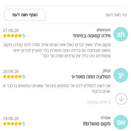
10 חוות דעת
הוסף חוות דעת
shimon
21.06.26
sh
ווילה קסומה במיוחד
5
מקום אדיר שאין דברים כאלו איזה שרות אדיב תודה לכם קיבלנו מקום
פשוט מצוחצח עם בריכה חמה ומוארת בלד מעניין חדרים יפים
ומסודרים היה נדיר אין עליכים תודה על הכל
יצחק
20.06.26
יצ
המלצה חמה מאוד✨️
5
אני רוצה להמליץ לכם על המתחם ביבנאל שאנחנו נמצאים בו כבר 6
שנים ברצף:
2 וילות צמודות
מאכלס 45 מבוגרים + מזרנים, לולים וכסאות אוכל לילדים
חניות צמודות בשפע
אפרת
18.06.26
אפ
מקום מושלם!!!
5
בכל וילה מטבח עם 2 מקררים, כיריים חשמליות, מיניבר עם מים
קרים וחמים ללא הגבלה, מיקרוגל, תנור וכל מה שצריך