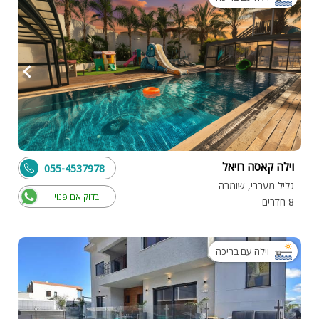
וילה קאסה רויאל
055-4537978
גליל מערבי, שומרה
בדוק אם פנוי
8 חדרים
וילה עם בריכה