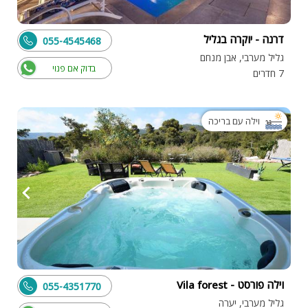
דרנה - יוקרה בגליל
055-4545468
גליל מערבי, אבן מנחם
בדוק אם פנוי
7 חדרים
וילה עם בריכה
וילה פורסט - Vila forest
055-4351770
גליל מערבי, יערה