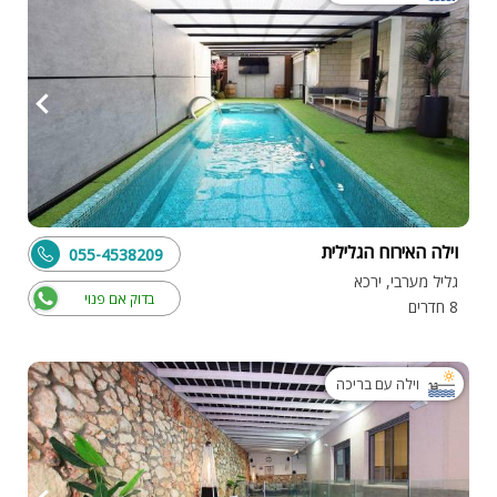
וילה האירוח הגלילית
055-4538209
גליל מערבי, ירכא
בדוק אם פנוי
8 חדרים
וילה עם בריכה