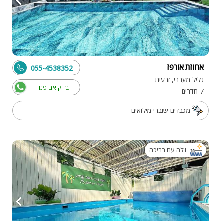
אחוזת אורפז
055-4538352
גליל מערבי, זרעית
בדוק אם פנוי
7 חדרים
מכבדים שוברי מילואים
וילה עם בריכה