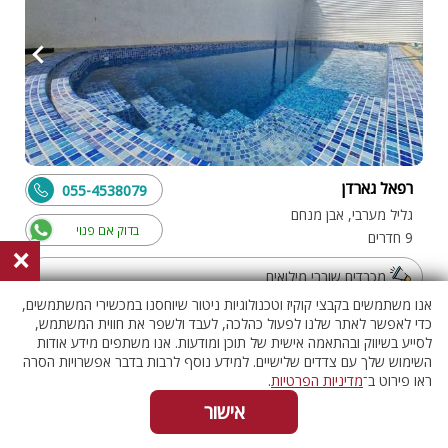
רפאל גארדן
055-4538079
גליל מערבי, אבן מנחם
בדוק אם פנוי
9 חדרים
×
מכבדים שוברי מילואים
אנו משתמשים בקבצי קוקיז וטכנולוגיות ניטור שיוחסנו במכשירי המשתמשים,
כדי לאפשר לאתר שלנו לפעול כהלכה, לעבד ולשפר את חווית המשתמש,
לסייע בשיווק ובהתאמה אישית של תוכן ומודעות. אנו משתפים מידע אודות
וילה עם בריכה
השימוש שלך עם צדדים שלישיים. למידע נוסף לרבות בדבר אפשרויות הסרה
ראו פירוט ב־
מדיניות הפרטיות
.
אישור