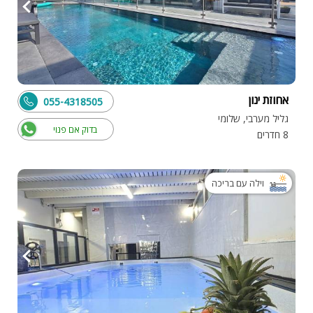
אחוזת ינון
055-4318505
גליל מערבי, שלומי
בדוק אם פנוי
8 חדרים
וילה עם בריכה