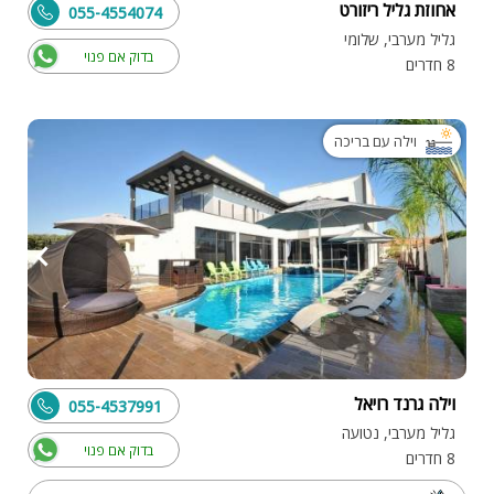
אחוזת גליל ריזורט
055-4554074
גליל מערבי, שלומי
בדוק אם פנוי
8 חדרים
וילה עם בריכה
וילה גרנד רויאל
055-4537991
גליל מערבי, נטועה
בדוק אם פנוי
8 חדרים