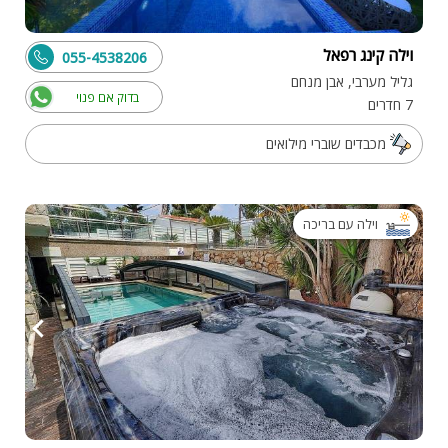
וילה קינג רפאל
055-4538206
גליל מערבי, אבן מנחם
בדוק אם פנוי
7 חדרים
מכבדים שוברי מילואים
וילה עם בריכה