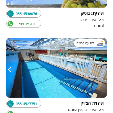
וילה קינג בוטיק
055-4538076
גליל מערבי, ירכא
בדוק אם פנוי
8 חדרים
וילה עם בריכה
וילה מול הצדיק
055-4527751
גליל מערבי, פקיעין החדשה