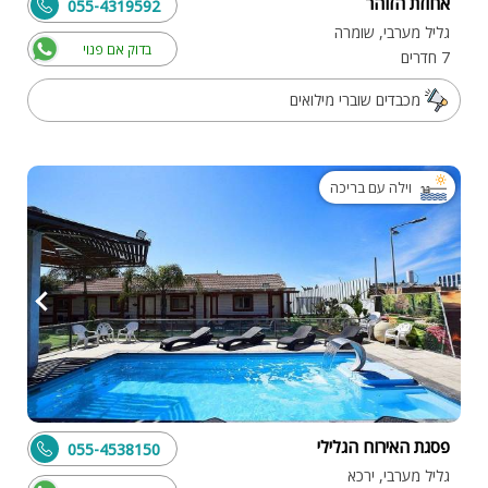
אחוזת הזוהר
055-4319592
גליל מערבי, שומרה
בדוק אם פנוי
7 חדרים
מכבדים שוברי מילואים
וילה עם בריכה
פסגת האירוח הגלילי
055-4538150
גליל מערבי, ירכא