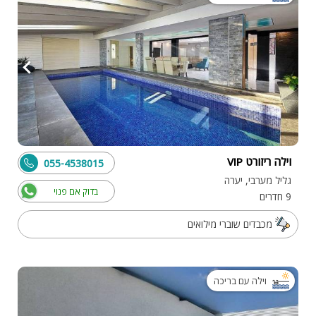
וילה ריזורט VIP
055-4538015
גליל מערבי, יערה
בדוק אם פנוי
9 חדרים
מכבדים שוברי מילואים
וילה עם בריכה