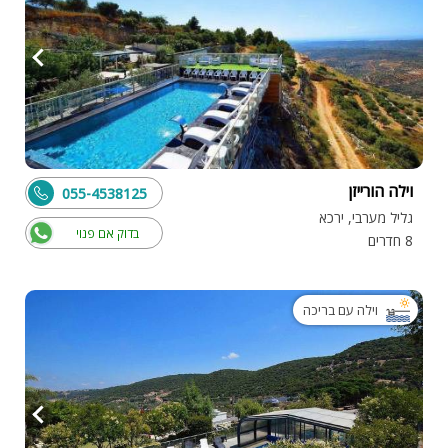
וילה הורייזן
055-4538125
גליל מערבי, ירכא
בדוק אם פנוי
8 חדרים
וילה עם בריכה