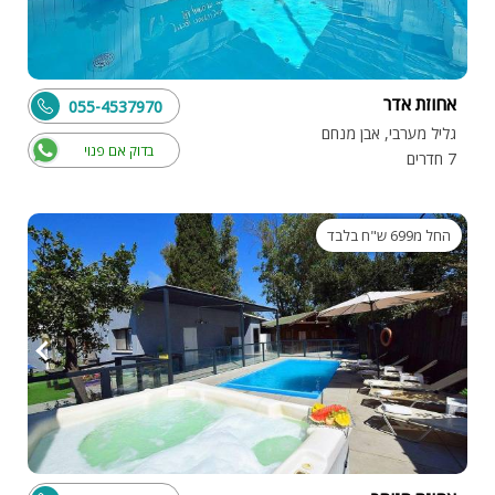
אחוזת אדר
055-4537970
גליל מערבי, אבן מנחם
בדוק אם פנוי
7 חדרים
החל מ699 ש"ח בלבד