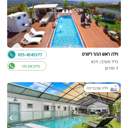
וילה ראש ההר ריזורט
055-4545377
גליל מערבי, ירכא
בדוק אם פנוי
7 חדרים
וילה עם בריכה