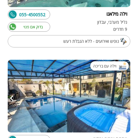
וילה מילאנו
055-4500552
גליל מערבי, עבדון
בדוק אם פנוי
9 חדרים
נופש ואירועים - ללא הגבלת רעש
וילה עם בריכה