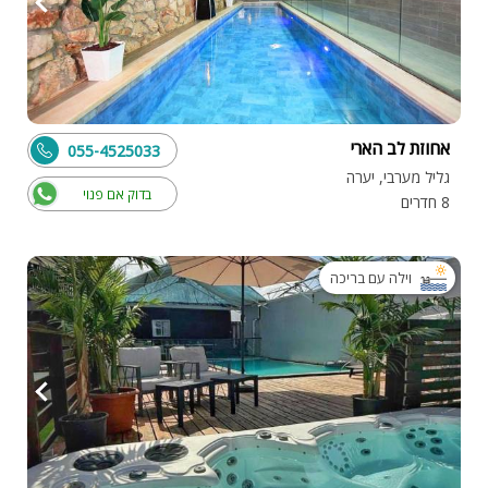
אחוזת לב הארי
055-4525033
גליל מערבי, יערה
בדוק אם פנוי
8 חדרים
וילה עם בריכה