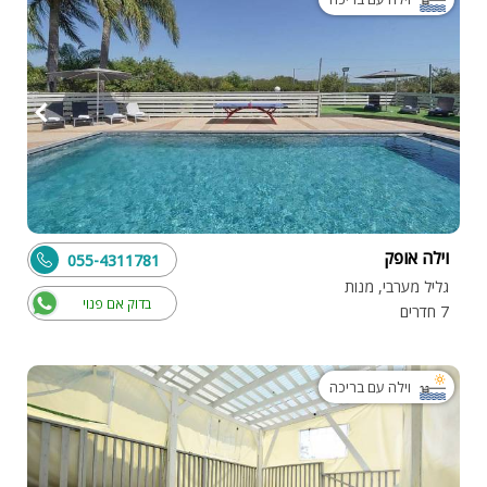
וילה אופק
055-4311781
גליל מערבי, מנות
בדוק אם פנוי
7 חדרים
וילה עם בריכה