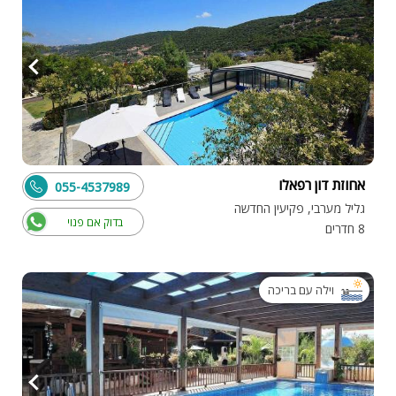
אחוזת דון רפאלו
055-4537989
גליל מערבי, פקיעין החדשה
בדוק אם פנוי
8 חדרים
וילה עם בריכה