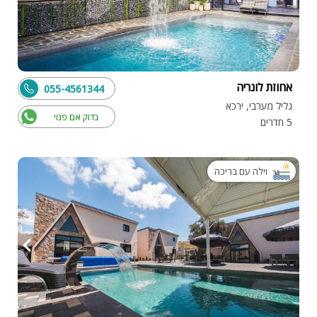
אחוזת לונריה
055-4561344
גליל מערבי, ירכא
בדוק אם פנוי
5 חדרים
וילה עם בריכה