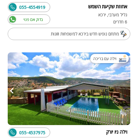
אחוזת שקיעת השמש
055-4554919
גליל מערבי, ירכא
בדוק אם פנוי
6 חדרים
מתחם נופש חדש בירכא למשפחות וזוגות
וילה עם בריכה
וילה ניו יורק
055-4537975