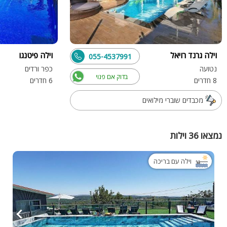
וילה גרנד רויאל
וילה פיטנגו
055-4537991
נטועה
כפר ורדים
בדוק אם פנוי
8 חדרים
6 חדרים
מכבדים שוברי מילואים
נמצאו 36 וילות
וילה עם בריכה