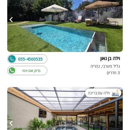
וילה בן גאון
055-4500535
גליל מערבי, נהריה
בדוק אם פנוי
3 חדרים
וילה עם בריכה