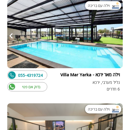
וילה עם בריכה
וילה מאר ירכא - Villa Mar Yarka
055-4319724
גליל מערבי, ירכא
בדוק אם פנוי
6 חדרים
וילה עם בריכה