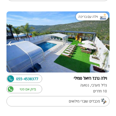
וילה עם בריכה
וילה גרנד רויאל פמילי
055-4538377
גליל מערבי, נטועה
בדוק אם פנוי
10 חדרים
מכבדים שוברי מילואים