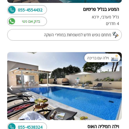
המטע בגליל פרימיום
055-4554432
גליל מערבי, ירכא
בדוק אם פנוי
4 חדרים
מתחם נופש חדש למשפחות במחירי השקה
וילה עם בריכה
וילה רומיליה האוס
055-4538324