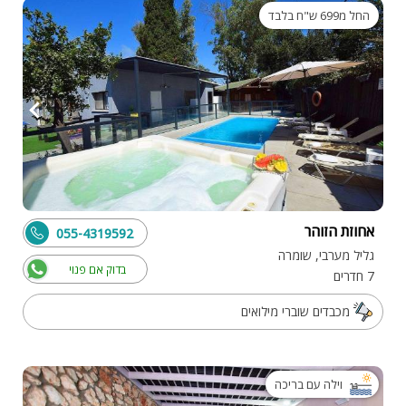
החל מ699 ש"ח בלבד
אחוזת הזוהר
055-4319592
גליל מערבי, שומרה
בדוק אם פנוי
7 חדרים
מכבדים שוברי מילואים
וילה עם בריכה