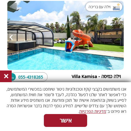
וילה עם בריכה
×
וילה כמיסה - Villa Kamisa
055-4318265
גליל מערבי, נטועה
בדוק אם פנוי
אנו משתמשים בקבצי קוקיז וטכנולוגיות ניטור שיוחסנו במכשירי המשתמשים,
8 חדרים
כדי לאפשר לאתר שלנו לפעול כהלכה, לעבד ולשפר את חווית המשתמש,
לסייע בשיווק ובהתאמה אישית של תוכן ומודעות. אנו משתפים מידע אודות
השימוש שלך עם צדדים שלישיים. למידע נוסף לרבות בדבר אפשרויות הסרה
ראו פירוט ב־
מדיניות הפרטיות
.
חיפושים נפוצים לוילות
אישור