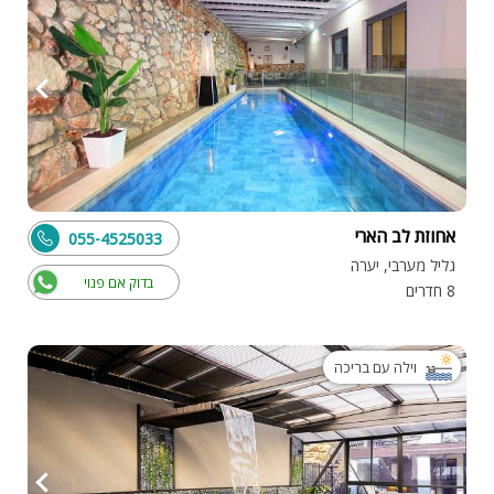
אחוזת לב הארי
055-4525033
גליל מערבי, יערה
בדוק אם פנוי
8 חדרים
וילה עם בריכה