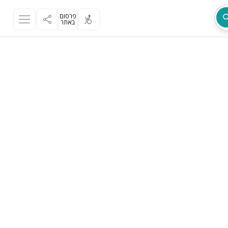
פרסום
באתר
מת
ר