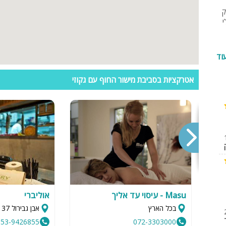
ק
י
וד
אטרקציות בסביבת מישור החוף עם גקוזי
ות צלזיוס,
ים
ת
ת
Masu - עיסוי עד אליך
אוליברי
בכל הארץ
אבן גבירול 137, תל אביב
053-9426855
072-3303000