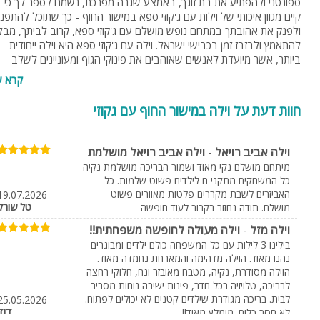
ספונטני ולהפתיע את בת זוגך, באמצע שגרה מפרכת, נשמח לספר לך כי
קיים מגוון איכותי של וילות עם ג'קוזי ספא במישור החוף - כך שתוכל להתפנ
ולפנק את אהובתך במתחם נופש מושלם עם ג'קוזי ספא, קרוב לביתך, מבל
להתאמץ ולבזבז זמן בכבישי ישראל. וילה עם ג'קוזי ספא היא וילה ייחודית
ביותר, אשר מיועדת לאנשים שאוהבים את פינוקי הגוף ומעוניינים לשלב
טיפולי ספא ונופש מפנק בוילה עם מתקני ספא איכותיים.
קרא ע
מה זה ג'קוזי ספא?
חוות דעת על וילה במישור החוף עם גקוזי
רובם מכירים את המושג 'ג'קוזי ספא' ואף חוו חוויה מפנקת במתחם ספא כזה
או אחר, אך בכל זאת ארחיב בנושא ואציין את יתרונותיו ומטרותיו.
ג'קוזי הוא בריכה קטנה, מחוממת לטמפרטורות שבין 30 ל-40 מעל
וילה אביב רויאל
-
וילה אביב רויאל מושלמת
ובה משאבות משני סוגים: משאבות מים המפעילות פיות ("ג'טים - Jets")
מיתחם מושלם נקי מאוד ושמור הבריכה מושלמת נקיה
המותקנות בדופן הבריכה, ומפוח אוויר ("Blower") המזרים אוויר דרך חריר
כל המשחקים מתקני ם לילדים פשוט שלמות. כל
בקרקעית הבריכה. אז איך בעצם אתם חשים בעיסוי מפנק? בזמן שמופעלו
האביזרים לשבת מקררים פלטות מאוורים פשוט
19.07.2026
משאבות המים, המים נדחסים בלחץ גבוה דרך הפיות ומתערבבים בהן עם
טל שורק
מושלם. תודה נחזור בקרוב לעוד חופשה
אוויר באמצעות מנגנון מיוחד. סינון המים והאוויר שמגיע מן הפיות, מערבל א
וילה מזל
-
וילה מעולה לחופשה משפחתית!!
המים בבריכה, ומאפשר עיסוי לשרירים המופנים אליו. בבריכות ג'קוזי גדולות
בילינו 3 לילות עם כל המשפחה כולם ילדים ומבוגרים
מותקנות הפיות בגבהים שונים כדי לאפשר עיסוי לכל שרירי הגוף. בנוסף
נהנו מאוד. הוילה מדהימה והמארחת נחמדה מאוד.
באפשרותכם ליהנות מאפקט נוסף של עיסוי המתבצע דרך קרקעית הבריכה
הוילה מסודרת, נקיה, מטבח מאובזר ונח, חלוקי רחצה
על ידי מפוח האוויר אשר מזרים אוויר דחוס לקרקעית הבריכה.
ת - beirot
pizza BG
לבריכה, טלויזיה בכל חדר, פינות ישיבה נוחות מסביב
לישנסקי 22, ראשון לציון
חריש
לבית. בריכה מגודרת שילדים קטנים לא יכולים לפתוח.
25.05.2026
נופש בווילה עם ג'קוזי ספא במישור החוף- למי מומלץ?
דוד
לא חסר כלום. מומלץ מאוד!!
046161919
053-9441387