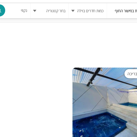
גקוזי
מרחב מוגן
בריכה
בריכה מחומ
פינת מנגל
בריכה
להשכרה
סאונה
קריוקי
גקוזי
שולחן סנוק