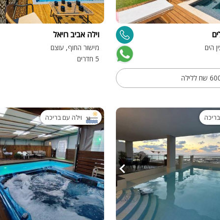
מיטה זוגית
ים
וילה אביב רויאל
פינת אוכל
ן הים
מישור החוף, עוצם
wifi
5 חדרים
hot
מחירים
בזול
בריכה
וילה עם בריכה
בתי נופש
שולחן פול
הוקי אוויר
חדר קולנוע
שף
נוף