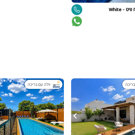
פלייסטיישן
 - White
Xbox
ארוחת בוקר
שולחן פוקר
מקרן
גישה לנכים
קבוצות גדול
בריכה מקור
בריכה
וילה עם בריכה
מסך lcd
מרפסת
מטבח
משפחות
גדולות