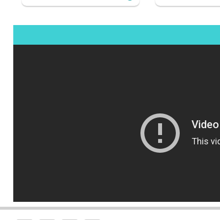
והה
ש