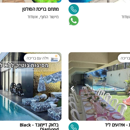
פלייסטיישן
מתחם בריכת הסולטן
Xbox
שדוד
מישור החוף, אשדוד
ארוחת בוקר
שולחן פוקר
מקרן
גישה לנכים
בריכה
וילה עם בריכה
קבוצות גדול
בריכה מקור
מסך lcd
מרפסת
מטבח
משפחות
- אירועים ליד
בלאק דיימונד - Black
Diamond
גדולות