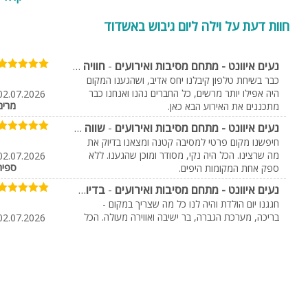
חוות דעת על וילה ליום גיבוש באשדוד
נעים איוונט - מתחם מסיבות ואירועים
-
חוויה מעולה מהתחלה ועד הסוף
כבר בשיחת טלפון קיבלנו יחס אדיב, ושהגענו המקום
היה אפילו יותר מרשים, כל החברים נהנו ואנחנו כבר
02.07.2026
מרים
מתכננים את האירוע הבא כאן.
נעים איוונט - מתחם מסיבות ואירועים
-
שווה כל שקל
חיפשנו מקום פרטי למסיבה קטנה ומצאנו בדיוק את
מה שרצינו. הכל היה נקי, מסודר ומוכן שהגענו. ללא
02.07.2026
ספיר
ספק אחת המקומות היפים.
סי גריל בר
אוליברי
נעים איוונט - מתחם מסיבות ואירועים
-
בדיוק מה שחיפשנו
יגאל אלון 120, תל אביב
אבן גבירול 137, תל אביב
חגגנו יום הולדת והיה לנו כל מה שצריך במקום -
בריכה, מערכת הגברה, בר ישיבה ואווירה מעולה. הכל
02.07.2026
053-9426855
03-696-6123
קארין
היה מסודר ונקי וקיבלנו שירות מצויין
נעים איוונט - מתחם מסיבות ואירועים
-
המקום נראה אפילו יותר יפה מבתמונות
חגגנו מסיבת רווקות והכל היה פשוט מושלם, הבריכה
נקייה, המקום מטופח ויש המון פינות ישיבה, בטוח
02.07.2026
יפה
נחזור.