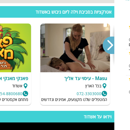
ספא
אטרקציות בסביבת וילה ליום גיבוש באשדוד
עמדת טעינ
לרכב חשמלי
Masu - עיסוי עד אליך
פאנקי מאנקי א
בכל הארץ
אשדוד
54-8800680
072-3303000
המטפלים שלנו מקצועים, אמינים ונדרשים לשמור על רמת הגיינה גב
מתחם אקסטרים עם 
וידאו על אשדוד