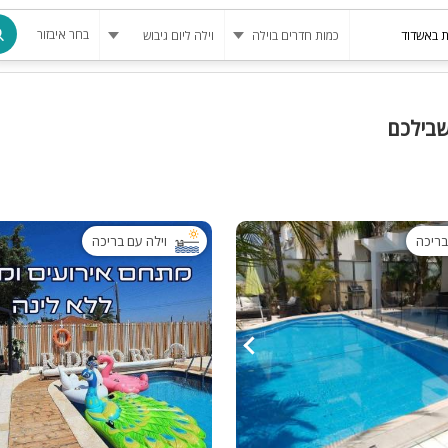
בחר איבזור
מרחב מוגן
שבילכם
בריכה
בריכה מחומ
פינת מנגל
בריכה
וילה עם בריכה
להשכרה
סאונה
קריוקי
גקוזי
שולחן סנוק