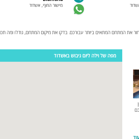
שדוד
מישור החוף, אשדוד
מיטה זוגית
פינת אוכל
ור את המתחם המתאים ביותר עבורכם. בדקו את מיקום המתחם, גודלו ומה תכו
wifi
hot
מפה של וילה ליום גיבוש באשדוד
מחירים
בזול
בתי נופש
שולחן פול
הוקי אוויר
כם
חדר קולנוע
שף
נוף
וד