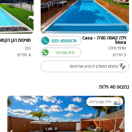
וילה קאסה מורה - Casa
סוויטות הגן הקסום
055-4500576
Mora
שדות מיכה
גפן
בדוק אם פנוי
5 חדרים
4 חדרים
מתחם מושלם לנופש ואירועים!
נמצאו 40 וילות
וילה עם בריכה