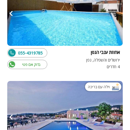
אחוזת ענבי הגפן
055-4319785
ירושלים והשפלה, גפן
בדוק אם פנוי
4 חדרים
וילה עם בריכה