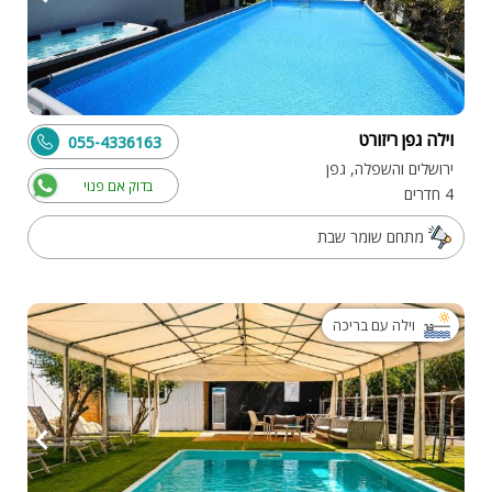
וילה גפן ריזורט
055-4336163
ירושלים והשפלה, גפן
בדוק אם פנוי
4 חדרים
מתחם שומר שבת
וילה עם בריכה