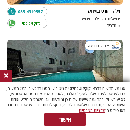
וילה ריזורט בתירוש
055-4319557
ירושלים והשפלה, תירוש
בדוק אם פנוי
5 חדרים
וילה עם בריכה
×
אנו משתמשים בקבצי קוקיז וטכנולוגיות ניטור שיוחסנו במכשירי המשתמשים,
כדי לאפשר לאתר שלנו לפעול כהלכה, לעבד ולשפר את חווית המשתמש,
לסייע בשיווק ובהתאמה אישית של תוכן ומודעות. אנו משתפים מידע אודות
השימוש שלך עם צדדים שלישיים. למידע נוסף לרבות בדבר אפשרויות הסרה
ראו פירוט ב־
מדיניות הפרטיות
.
וילה רויאל ירושלים
055-4539860
אישור
ירושלים והשפלה, גבעת זאב
בדוק אם פנוי
10 חדרים