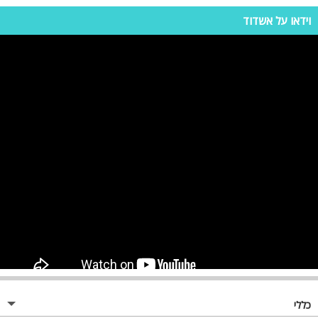
וילה מזל
-
וילה מעולה לשבת חתן משפחתי .
וידאו על אשדוד
וילה גדולה נקייה , מטבח כשר , מקרר ו כלים חלבי ו
בשרי מישהו רוצה להשתמש ו חדרים נקים מספיק
מגבות ו סדנים ז, בקיצור מקום מעולה למשפחה
26.03.2026
שלמה חי דיגהורקר
גדולה . מאוד מומלץ
וילה מזל
-
שירלי
היינו בסופ"ש עם כל המשפחה 14 איש, כל כך
נהננו..מקום יפה מסודר ונקי ..הרגשה טובה וחיובית
24.03.2026
שירלי
..תודה רבה למזל ..מקום שקט
וילה מזל
-
המלצה על וילה מזל באשדוד
התארחנו בוילה מזל באשדוד כל המשפחה – כולל
הנכדים והמשפחה המורחבת – ואין לנו מילים לתאר
23.03.2026
גילה אפשטיין
כמה נהנינו!
כללי