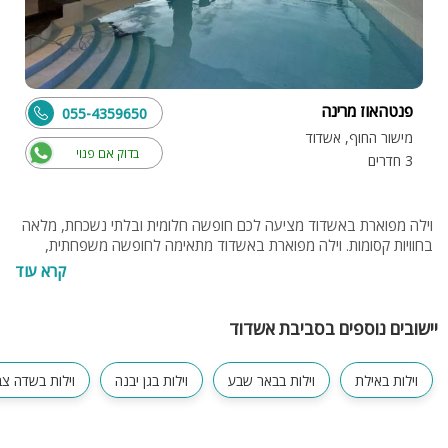
פנטהאוז מרינה
055-4359650
מישור החוף, אשדוד
בדוק אם פנוי
3 חדרים
וילה מפוארת באשדוד מציעה לכם חופשה חלומית ובלתי נשכחת, מלאה
בחוויות קסומות. וילה מפוארת באשדוד מתאימה לחופשה משפחתית,
לנופש זוגות, קבוצות חברים, ימי כיף וגיבוש, ערבי חברה, ואף יכולה
קרא עוד
להתאים למסיבות רווקים ורווקות, אירועים סולידיים קטנים ועוד
יישובים נוספים בסביבת אשדוד
וילות באילת
וילות בבאר שבע
וילות בגן יבנה
וילות בשדה צב