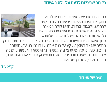
כל מה שרציתם לדעת על וילה באשדוד
כדי להנות מחופשה מפנקת לא חייבים לנסוע
רחוק. אם חפצה נפשכם ביציאה מהשגרה, קצת
להתרענן ולצבור אנרגיות, הגיעו לוילה מפוארת
באשדוד. וילת אירוח יוקרתית ואיכותית הכוללת את
כל האבזור והריהוט הדרוש לחופשה מושלמת –
סלון מפואר, מטבח מאובזר ומצויד, חדרי שינה מעוצבים בקפידה ומתחם חוץ
מרהיב שעוצב באופן מושקע על מנת שתרגישו בו כמו בגן עדן. המתחם
החיצוני כולל בריכה ענקית צלולה ומפנקת, ג'קוזי ספא גדול, מתחם ישיבה
איכותי ונוח, מדשאה רחבת ידיים, שולחנות משחק כגון ביליארד ופינג פונג,
מטבח חיצוני, עמדת BBQ ועוד.
קרא עוד
לנופשים בוילה מפוארת באשדוד יש אפשרויות בילוי רבות, החל ממסעדות
ובתי קפה ועד מרכזי קניות וחנויות מכל הסוגים. בנוסף באשדוד ישנו חוף ים
מפה של אשדוד
קסום בו ניתן לטייל ולנוח בשמש הנעימה ולהנות מבריזה עם ריח הים. כמו כן,
בעיר אשדוד יש אטרקציות מהנות רבות מכל הסוגים, המתאימות לכל
הגילאים, מקטן ועד גדול.
. לוילה ניתן להזמין תוספות שונות בהזמנה מראש ובתוספת תשלום כגון שולחן
שוק, סידור הוילה לאירוע ועוד