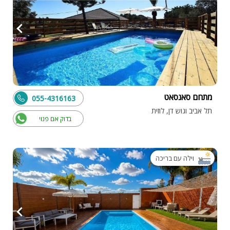
מתחם סאנסאט
055-4316163
תל אביב וגוש דן, לוזית
בדוק אם פנוי
וילה עם בריכה