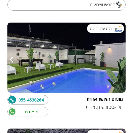
לנופש ואירועים
וילה עם בריכה
מתחם האושר אדרת
055-4538264
תל אביב וגוש דן, אדרת
בדוק אם פנוי