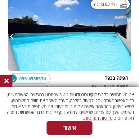
וילה עם בריכה
×
הפינה בכפר
055-4538374
ירושלים והשפלה, גפן
בדוק אם פנוי
4 חדרים
אנו משתמשים בקבצי קוקיז וטכנולוגיות ניטור שיוחסנו במכשירי המשתמשים,
כדי לאפשר לאתר שלנו לפעול כהלכה, לעבד ולשפר את חווית המשתמש,
לסייע בשיווק ובהתאמה אישית של תוכן ומודעות. אנו משתפים מידע אודות
השימוש שלך עם צדדים שלישיים. למידע נוסף לרבות בדבר אפשרויות הסרה
וילה עם בריכה
ראו פירוט ב־
מדיניות הפרטיות
.
אישור