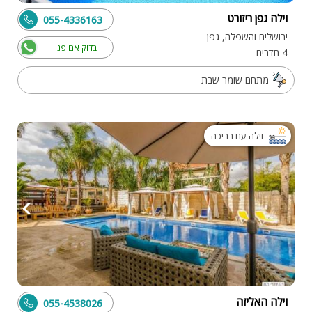
וילה גפן ריזורט
055-4336163
ירושלים והשפלה, גפן
בדוק אם פנוי
4 חדרים
מתחם שומר שבת
וילה עם בריכה
וילה האליזה
055-4538026