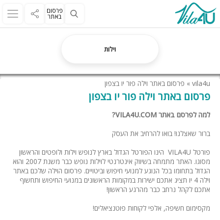
פרסום
באתר
וילות
vila4u
»
פרסום באתר וילה פור יו בצפון
פרסום באתר וילה פור יו בצפון
למה לפרסם באתר VILA4U.COM?
ברור שאצלנו! בואו להרחיב את העסק
פורטל VILA4U הינו הפורטל הגדול בארץ לנופש וילות ולופטים והראשון
מסוגו. האתר מתמחה בשיווק אינטרנטי לוילות נופש כבר משנת 2007 והוא
הגדול בתחומו בכל הנוגע למנועי חיפוש וביטויים. פרסום הוילה שלכם באתר
וילה 4 יו תציג אתכם ישירות במקומות הראשונים במנועי החיפוש ותחשוף
אתכם לקהל נרחב כבר מהרגע הראשון!
מקסימום חשיפה, אלפי לקוחות פוטנציאלים!