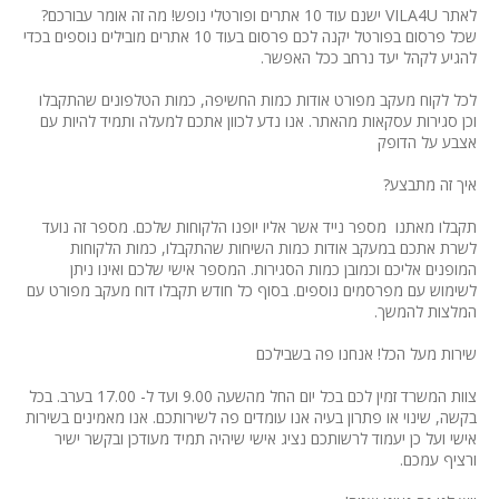
לאתר VILA4U ישנם עוד 10 אתרים ופורטלי נופש! מה זה אומר עבורכם?
שכל פרסום בפורטל יקנה לכם פרסום בעוד 10 אתרים מובילים נוספים בכדי
להגיע לקהל יעד נרחב ככל האפשר.
לכל לקוח מעקב מפורט אודות כמות החשיפה, כמות הטלפונים שהתקבלו
וכן סגירות עסקאות מהאתר. אנו נדע לכוון אתכם למעלה ותמיד להיות עם
אצבע על הדופק
איך זה מתבצע?
תקבלו מאתנו מספר נייד אשר אליו יופנו הלקוחות שלכם. מספר זה נועד
לשרת אתכם במעקב אודות כמות השיחות שהתקבלו, כמות הלקוחות
המופנים אליכם וכמובן כמות הסגירות. המספר אישי שלכם ואינו ניתן
לשימוש עם מפרסמים נוספים. בסוף כל חודש תקבלו דוח מעקב מפורט עם
המלצות להמשך.
שירות מעל הכל! אנחנו פה בשבילכם
צוות המשרד זמין לכם בכל יום החל מהשעה 9.00 ועד ל- 17.00 בערב. בכל
בקשה, שינוי או פתרון בעיה אנו עומדים פה לשירותכם. אנו מאמינים בשירות
אישי ועל כן יעמוד לרשותכם נציג אישי שיהיה תמיד מעודכן ובקשר ישיר
ורציף עמכם.