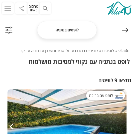
פרסום
באתר
לופטים בנתניה
vila4u
»
לופטים
»
לופטים במרכז
»
תל אביב וגוש דן
»
נתניה
»
גקוזי
לופט בנתניה עם גקוזי למסיבות מושלמות
נמצאו 9 לופטים
לופט עם בריכה