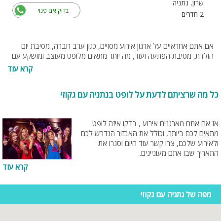
שרון, נתניה
בדוק אם פנוי
2 חדרים
אם אתם אחראיים על ארגון אירוע מסויים, כגון ערב חברה, מסיבת יום
הולדת, מסיבת הפתעה ועוד, מה יותר מתאים מלופט מעוצב ומושקע עם
ג'קוזי מפנק לאירוע מנצח? בעיר התיירותית נתניה יש מגוון לופטים
קרא עוד
המתאימים למגוון אירועים, כל שעליכם לעשות זה לבחור את הלופט
המתאים ביותר עבורכם ולשריין תאריך. מה שיהפוך לופט למיוחד ומפנק זה
כל מה שרציתם לדעת על לופט בנתניה עם גקוזי
ג'קוזי מרווח ולוהט בו תוכלו להשתכשך ולהנות עם האורחים שלכם. לופט
בנתניה עם ג'קוזי יעניק לכם חוויה קסומה, אירוע בלתי נשכח. מדובר
בתוספת משמעותית שתעניק לאירוע שלכם טאצ' יוקרתי עם אווירה
אז אם אתם מארגנים אירוע , בדקו איזה לופט
ייחודית.
מתאים לכם ביותר, וכולל את האבזור הנדרש לכם
ולאירוע שלכם, צרו קשר עוד היום וסגרו את
התאריך שבו אתם מעוניינים.
קרא עוד
מפה של נתניה עם גקוזי