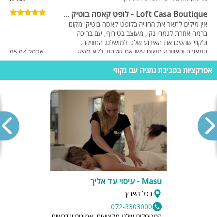
Loft Casa Boutique - לופט קאסה בוטיק
-
המלצה חמה
אין מילים לתאר את החוויה בלופט קאסה בוטיק! מקום
ברמה אחרת לגמרי נקי, מעוצב בטירוף, עם בריכה
וג’קוזי שהפכו את האירוע שלנו למושלם. המוזיקה,
התאורה והאווירה פשוט עשו את שלהם. ללא ספק
05.04.2026
רעות
נחזור שוב!
אטרקציות בסביבת נתניה עם גקוזי
לופט פנטהאוז על הגג
-
חוות דעת על המתחם
תודה לצוות המקסים שקיבל אותנו עם מתחם מעולה
09.09.2024
חגגנו יום הולדת כולל אירוסין והיה פשוט כיף
שירטל ולני
לופט פנטהאוז על הגג
-
יום הולדת
אחלה מקום חגגנו יום הולדת הכל היה ממש מעולה
09.09.2024
דביר לוי
לופט פנטהאוז על הגג
-
היה מעולה
מקום מעולה לימי הולדת מומלץ
09.09.2024
יעלה
Masu - עיסוי עד אליך
לופט ליאן נתניה
-
מדהים
היה מדהים אחד הלופטים השווים בארץ
בכל הארץ
30.11.2022
בר
072-3303000
המטפלים שלנו מקצועים, אמינים ונדרשים לשמור על רמת הגיי