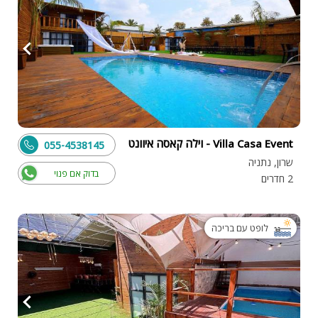
Villa Casa Event - וילה קאסה איוונט
055-4538145
שרון, נתניה
בדוק אם פנוי
2 חדרים
לופט עם בריכה