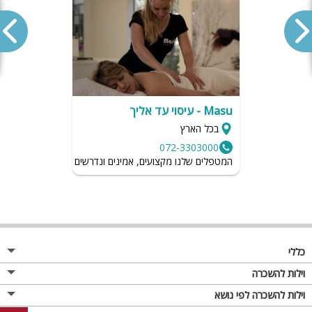
Masu - עיסוי עד אליך
בכל הארץ
072-3303000
המטפלים שלנו מקצועים, אמינים ונדרשים לשמור על רמת הגיי
כללי
מגזין
וילות להשכרה
פרסום באתר
וילות בצפון
וילות להשכרה לפי נושא