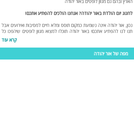
הארץ ובהם גם מגוון לופטים באור יהודה
לחגוג יום הולדת באור יהודה? אנחנו הולכים להפתיע אתכם!
נכון, אור יהודה אינה נשמעת כמקום תוסס ומלא חיים למסיבות ואירועים אבל
תנו לנו להפתיע אתכם! באור יהודה תוכלו למצוא מגוון לופטים שיהפכו כל
מסיבה לאירוע יוקרתי של ממש (וכמובן עם המון אטרקציות וכיף). הלופטים
קרא עוד
מציעים מגוון חוויות כגון: מסיבת בריכה, מתחמי ספא, משחקי שולחן, רחבת
ריקודים, מערכות קריוקי מתקדמות, בר אלכוהול ופינות ישיבה. המתחמים
מפה של אור יהודה
מבודדים לגמרי ומאפשרים לכם לחגוג ללא הפרעה עד לשעות הקטנות של
הלילה ולפעמים אפילו להישאר לישון בחדרי VIP מפנקים במיוחד. היתרון של
הלופטים באור יהודה הוא המרחק הקצר יחסית מערי המרכז ובניהם תל אביב
והגודל הנרחב של המתחמים. תוכלו ליהנות מלופט גדול, מרווח, חניה פרטית
וכמובן מתחם חיצוני (מה שלא תמיד מתאפשר בלופטים בתל אביב בגלל
הצפיפות)
הפקת מסיבה בלופט - 3 צעדים פשוטים
להפיק מסיבה כבר לא צריך להיות כל כך מסורבל. אין עוד צורך בלשאול,
לחפש, למצוא מקום , לחפש קייטרינג, לברר על די.ג'י, לקנות אלכוהול
ולחפש אטרקציות כדי שלא נעביר את כל הערב סביב השולחן. אז איך
מארגנים מסיבה שיחת טלפון אחת?? עקבו אחר ההוראות: