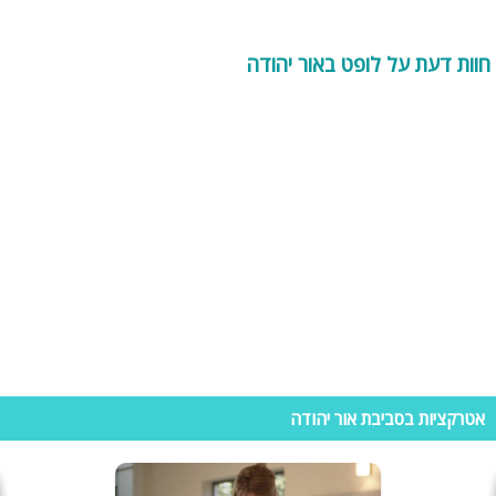
1 בקרו בדף לופטים למסיבות או במקרה הנוכחי לופטים באור יהודה/
לופטים
במרכז
. לרשותכם מגוון לופטים הכוללים: המלצות, חוות דעת, גלריית תמונות,
חוות דעת על לופט באור יהודה
מידע אודות המקום, תוספות וכמובן פרטי יצירת קשר. תוכלו אף להיעזר
בקטגוריות השונות בכדי לצמצם את אפשרויות הבחירה לרלוונטיות בלבד.
2 לאחר שסרקתם את מגוון הלופטים, צמצמו את המבחר ל 2-3 לופטים
המתאימים ביותר. בדקו אילו תוספות ואטרקציות כל לופט מציע (חבילת
אלכוהול, קייטרינג, קינוחים, קישוטים, ברמן הבית, רקדנים ועוד).
3 מצאתם את הלופט המתאים? נשאר לכם רק להרים את הטלפון, להתקשר
ולחכות שהאירוע יתחיל ( טוב אולי תרצו לקנות עוד כמה דברים, לאפות עוגה,
להזמין חברים אבל זה כבר קטן עליכם)
החלטתם שזה לא מספיק ואתם זקוקים לעזרה נוספת? תוכלו להיוועץ עם יועצי
הנופש שלנו במספר- 077-4060599 ואנחנו נעשה עבורכם את העבודה!
וזה אפילו בחינם!
תהנו!!
אטרקציות בסביבת אור יהודה