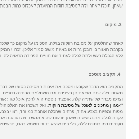
שאתן, תוכלו לאתר וילה למסיבת רווקות המיועדת לאכלוס כמות הבנות 
3. מיקום
לאחר שהחלטתן על מסיבת רווקות בוילה, הסכימו על מיקום כך שלכל 
בקרבת האזור בו רובכן גרות או באיזה מושב סמוך אליכן. זכרו ! המי
ללא הגבלת רעש ולתת לכלה לעתיד את חוויית הפרידה הראויה לה. בנ
4. תקציב מוסכם
התקציב הוא הדבר שקובע ומסכם את איכות המסיבה בסופו של דבר. ה
תאתרו וילה שגם מוצאת חן בעיניכם וגם משתלמת מבחינה כספית. כיבו
וצרפו מבחר של שתייה קלה. אופציה נוספת היא להכין אוכל כגון: אורז,
">מגוון מ
תכונים לאוכל של מסיבת רווקות
. ואל תשכחו את האלכוהול 
מפות ומפיות בצבע אחיד, פרחים שהכלה אוהבת במיוחד, רצוי בצבע 
לקנות לכלה מתנה אישית שאתן יודעות שהיא ממש רוצה ואוהבת או לה
סקסיים כמו כותונת לילה, כלי בית שהיא בטוח תשמש בהם, תכשיטים 