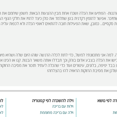
מיטה זוגית
גנות- הפתיעו את הכלה ושכרו אחת מבין ההצעות הבאות: חשפן שיחמם את הא
שתיזכר. אפשר להזמין רקדנית בטן שתלמד את כולן כיצד להזיז את חלקי הגוף הב
פינת אוכל
 סקסיים... כמובן, שאת הפעילות חובה להתאים לאופי הכלה ולא לכפות עליה 
wifi
hot
מחירים
 למה אני מתכוונת? למשל, כדי לתת לכלה הרגשה שזהו היום שלה ושהיא מיו
בזול
ו את הכלה בצבע אדום בוהק וכך תבדלו אותה משאר הבנות. קנו או הכינו אב
 בבד יפיפה, בלונים, עיטורים ועוד כדי שהכלה לעתיד תזכור את מסיבה הרווקו
בתי נופש
לכן את מסיבת הרווקות הראויה לה! בהצלחה!
שולחן פול
הוקי אוויר
חדר קולנוע
רה לפי נושא
וילה להשכרה לפי קטגוריה
לו
שף
וילות עם בריכה
לו
ות
וילה עם בריכה מחוממת
לו
נוף