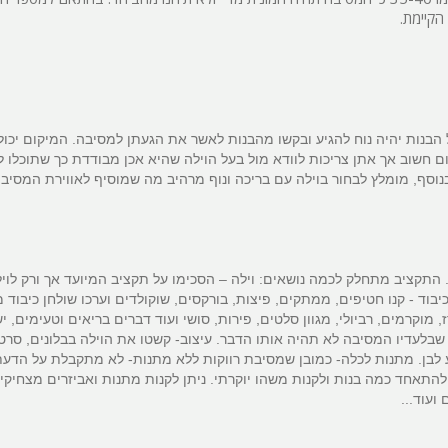
פלייסטיישן
הקיימת.
Xbox
ארוחת בוקר
שולחן פוקר
הבנות יהיה נוח להגיע ובקשו מהבנות לאשר את הגעתן למסיבה. המיקום יכול
מקרן
קום חשוב אך אתן צריכות לוודא מול בעל הוילה שהיא אכן מבודדת כך שתוכלו ל
וסף, מומלץ לבחור בוילה עם בריכה ונוף מרהיב מה שמוסיף לאווירת המסיבה
גישה לנכים
קבוצות גדול
בריכה מקור
תקציב מתחלק לכמה נושאים: וילה – הסכימו על תקציב המיועד אך ורק לויל
ד - קנו חטיפים, ממתקים, פיצות, בורקסים, שוקולדים וערכו שולחן כיבוד 
מסך lcd
 מוקרמים, רביולי, מגוון סלטים, פירות, סושי ועוד דברים בריאים וטעימים, י
מרפסת
שבלעדיו המסיבה לא תהיה אותו הדבר. עיצוב- קשטו את הוילה בבלונים, סרט
לבן. מתנות לכלה- כמובן שמסיבת רווקות ללא מתנות- לא מתקבלת על הדעת!
מטבח
תאחד כמה בנות ולקנות משהו יוקרתי. ניתן לקנות מתנות ואביזרים מצחיקי
ועוד...
משפחות
גדולות