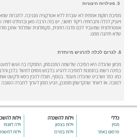
5. פעילויות חיצוניות
מסיבת רווקות אמתית לא עוברת ללא אטרקציה מגניבה. לחברות שמאר
ויעניק לכלה וחברותיה ריקוד חושני, יש בזה הרבה פאן ובהחלט חוויה 
אסטרולוגית שתעביר לכם סדנה רוחנית, סקסולוגית שתלמד אתכן סודות
שלא תיהנה ממנו.
6. לגרום לכלה להרגיש מיוחדת
מכיוון שהכלה היא הסיבה שלשמה התכנסתן, התמקדו בה ועשו למענה.
במינה רשמו בהזמנות למסיבה להגיע בלבוש מסוים למשל בלבן והלביש
כמו: כתר ושרביט שהכלה תענוד. בנוסף, תוכלו להכין כיסא ולקשט אותו
לטובה. אז לאחר שהקדשתן מזמנכן, הגיע הזמן לערוך לחברה הטובה ש
כללי
וילות להשכרה
וילות להשכ
מגזין
וילות בצפון
וילה לזוגות
פרסום באתר
וילות במרכז
וילות למשפח