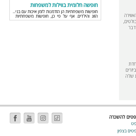
חופשה חלומית בווילות למשפחות
חופשות משפחתיות הן הזדמנות לזמן איכות עם בני
ווירה
הזוג והילדים. אף על פי כן, חופשות משפחתיות
רבות הופכות לסיוט בשל המחירים הגבוהים, הרעש
ולטים,
והצפיפות שמאפיינים את בתי המלון. לכן, וילות הן
דבר
אידיאליות למשפחות שרוצות חווית חופשה אישית
ופרטית יותר.
חדת
יזרים
ת שלה
פטים להשכרה
פט
פטים בצפון