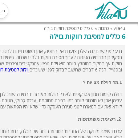
vila4u
»
כתבות
»
6 כללים למסיבת רווקות בוילה
6 כללים למסיבת רווקות בוילה
רגע לפני שהחברה שלכן צועדת אל החופה, אתן פשוט חייבות לחגוג ל
תפקידכן חברותיה הטובות לערוך מסיבת רווקות בלתי נשכחת. קיימים המ
רווקות אך המקום המומלץ ביותר הוא וילת נופש אטרקטיבית ופרטית 
ובסטייל. הנה 6 דברים שחשוב לבדוק לפני ששוכרים
וילות למ
סיבת רוו
1.מה הוילה מציעה ?
בוילה קיימות מגוון אטרקציות ולא כל הוילות מאובזרות במידה שווה. לכן
עליהן אתן לא מוכנות לוותר כמו: בריכה מחוממת, ערכת קריוקי, מטבח מאו
לוודא זאת עם המארח לפני סגירת העסקה כדיי שלא יהיו הפתעות עם ה
2. רשימת משתתפות
ערכו רשימה מדויקת של החברות הטובות ביותר של הכלה, בנות הדודות