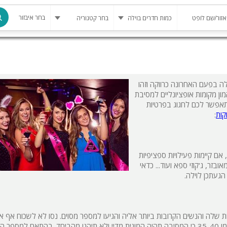
בחר איבזור
מרחב מוגן
בריכה
ה בפעם האחרונה כרווקה וזהו
ון מקומות אופציונליים למסיבת
בריכה מחומ
שתאפשר לכם לחגוג בפרטיות
קות
:
פינת מנגל
להשכרה
, אם קיימות פעילויות ספציפיות
סאונה
בזר, ג'קוזי ספא ועוד... כדאי
קריוקי
געתכן לוילה.
גקוזי
שולחן סנוק
 שלה והנשים הקרובות ביותר אליה והגיעו למספר מסוים. נסו לא לשכוח אף 
שלא ייווצר מצב של אי נעימות. רצוי שלא להיסחף ולהגיע למספרים כמו 35-40 כי המסיבה תהיה המונית מדיי ולא תיהנו מהביחד. בהתאם למס