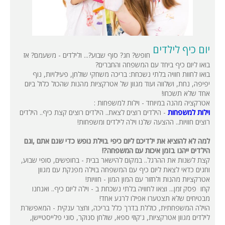
יום כיף לילדים
חופש? חג? סוף שבוע?... ולילדים - משעמם? אז
בואו ליום כיף ביחד עם המשפחה והחברים?
בואו לחוות חוויה בלתי נשכחת: בריכה משחקי שולחן, פעילויות, נוף
יפיפה, נחת, ושלווה ועוד מגוון של אטרקציות מהנות שהכול כלול ביום
אחד שלא תשכחו!
אטרקציה מהנה במיוחד - וילות למשפחות :
וילות למשפחות
- הילדים רוצים לצאת.. הילדים רוצים קצת כיף.. הילדים
רוצים חוויות.. ההצעה שלנו וילה לילדים ומשפחות!
למה לא להוציא את ילדיכם ליום כיפי בוילת נופש כדי שגם אתם ,וגם
הילדים ייהנו בזמן איכות עם המשפחה?!
קצת לשנות את ההרגל.. במקום להישאר בבית - בחופשים, סופי שבוע,
וחגים כדאי לצאת ליום כיף עם המשפחה בוילה מפנקת עם מגוון
אטרקציות מהנות ולחזור עם המון המון - חוויות!
קחו פסק זמן... וצאו לחוויה בלתי נשכחת ב - וילה ליום כיף.. ואנחנו
מבטיחים שלא תצטערו אפילו לרגע אחד!
הוילה המשפחתית, כוללת בדרך כלל בריכה, וחצר ענקית - המאפשרת
לילדים מגוון אטרקציות, ג'קוזי ספא, שולחן סנוקר, סוני פלייסטיישן,