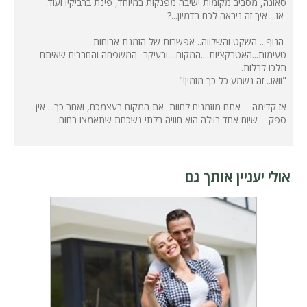
סאונה, מסביב מקומות ישיבה מפנקות במיוחד, פינת ברביקיו ועוד.
אז... איך זה ניראה לכם בדמיון...?
הנוף... השקט והשלווה.. אפשרות של הזמנת ארוחות
טעימות...האטרקציות....המקום....ובעיקר- המשפחה והחברים שאיתם
תלכו לבלות.
"וואו.. זה נשמע כל כך מזמין!"
אז קדימה - אתם מוזמנים לחוות את המקום בעצמכם, ואחר כך... אין
ספק – שיום אחד בוילה הוא חוויה בלתי נשכחת שתאמצו בחום.
אולי יעניין אותך גם