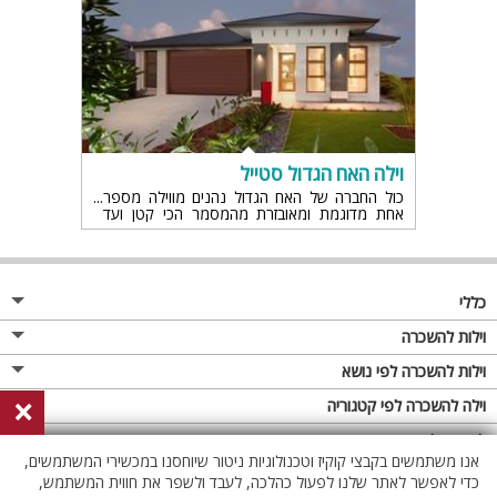
וילה האח הגדול סטייל
כול החברה של האח הגדול נהנים מווילה מספר
אחת מדוגמת ומאובזרת מהמסמר הכי קטן ועד
הפרט הכי גדול....
כללי
מגזין
וילות להשכרה
פרסום באתר
וילות בצפון
וילות להשכרה לפי נושא
×
תקנון
וילות במרכז
וילה לזוגות
וילה להשכרה לפי קטגוריה
מדיניות פרטיות
וילות בדרום
וילות למשפחות
וילות עם בריכה
לופטים להשכרה
אנו משתמשים בקבצי קוקיז וטכנולוגיות ניטור שיוחסנו במכשירי המשתמשים,
וילות באילת
וילות לציבור הדתי
וילה עם בריכה מחוממת
לופט
כדי לאפשר לאתר שלנו לפעול כהלכה, לעבד ולשפר את חווית המשתמש,